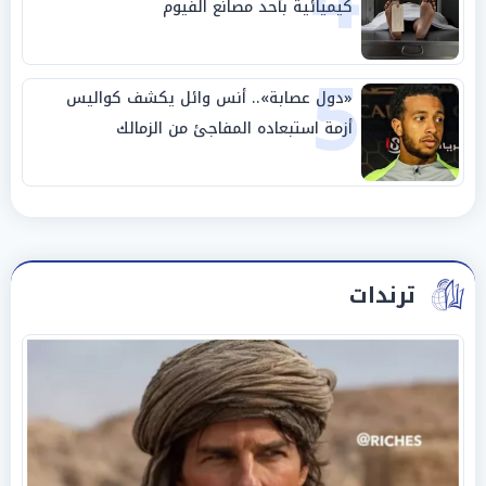
كيميائية بأحد مصانع الفيوم
5
«دول عصابة».. أنس وائل يكشف كواليس
أزمة استبعاده المفاجئ من الزمالك
ترندات