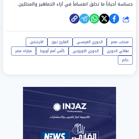
حساسة أحياناً ما تخلق انقساماً في آراء الجماهير والمحللين.
شارك
منتخب مصر
الدوري الفرنسي
القارئ نيوز
الارجنتين
نهائي الدوري
الدوري الاوروبي
كأس أمم أوروبا
مباراه مصر
حكم