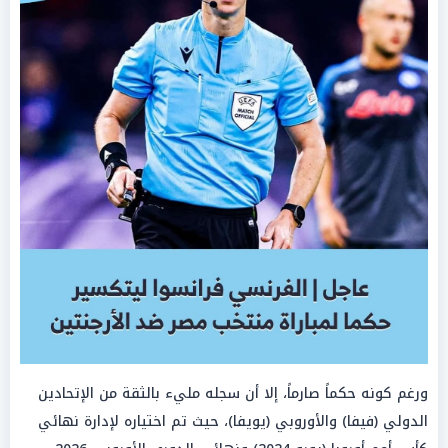
ورغم كونه حكماً صارماً، إلا أن سجله مليء بالثقة من الإتحادين
الدولي (فيفا) والأوروبي (يويفا)، حيث تم اختياره لإدارة نهائي