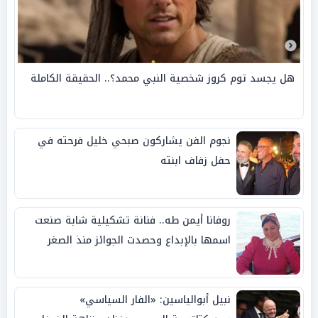
هل يجسد توم كروز شخصية النبي محمد؟.. الحقيقة الكاملة
نجوم الفن يشاركون صبحي خليل فرحته في
حفل زفاف ابنته
روفانا أيمن طه.. فنانة تشكيلية شابة صنعت
اسمها بالإبداع وحصدت الجوائز منذ الصغر
نبيل أبوالياسين: «الفار السياسي»