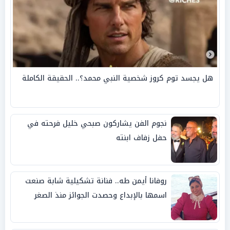
هل يجسد توم كروز شخصية النبي محمد؟.. الحقيقة الكاملة
نجوم الفن يشاركون صبحي خليل فرحته في
حفل زفاف ابنته
روفانا أيمن طه.. فنانة تشكيلية شابة صنعت
اسمها بالإبداع وحصدت الجوائز منذ الصغر