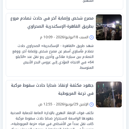
الشهير.
مصرع شخص وإصابة آخر في حادث تصادم مروع
بطريق القاهرة-الإسكندرية الصحراوي
السبت 18/يوليو/2026 - 10:09 م
شهد طريق «القاهرة - الإسكندرية» الصحراوي حادث
تصادم مأساوي أسفر عن مصرع شخص وإصابة آخر، ووقع
التصادم بين سيارة ملاكي وأخرى ربع نقل عند «الكيلو
64» في الاتجاه المؤدي إلى عروس البحر الأبيض
المتوسط.
جهود مكثفة لإنقاذ ضحايا حادث سقوط مركبة
في ترعة المريوطية
الإثنين 29/يونيو/2026 - 12:55 ص
تكثف قوات الإنقاذ النهري بالإدارة العامة للحماية المدنية
جهودها الواسعة لاستخراج ضحايا حادث سقوط مركبة
كانت تقل عدداً من الأشخاص في مياه «ترعة المريوطية»،