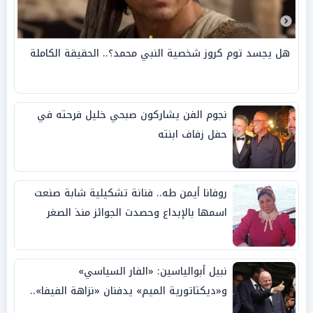
هل يجسد توم كروز شخصية النبي محمد؟.. الحقيقة الكاملة
نجوم الفن يشاركون صبحي خليل فرحته في
حفل زفاف ابنته
روفانا أيمن طه.. فنانة تشكيلية شابة صنعت
اسمها بالإبداع وحصدت الجوائز منذ الصغر
نبيل أبوالياسين: «الفار السياسي»
و«ديكتاتورية الميم» يدفنان «نزاهة الفيفا»..
وإقالة «إنفانتينو» باتت حتمية