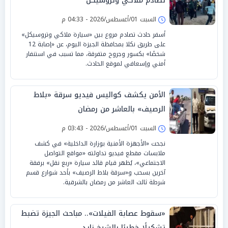
تصادم ملاكي وتروسيكل
السبت 01/أغسطس/2026 - 04:33 م
أسفر حادث تصادم مروع بين «سيارة ملاكي وتروسيكل»
على طريق نكلا بمحافظة الجيزة اليوم، عن «إصابة 12
شخصًا» بكسور وجروح متفرقة، مما تسبب في استنفار
أمني وإسعافي لموقع الحادث.
الأمن يكشف كواليس فيديو سرقة «بلاط
الرصيف» بالعاشر من رمضان
السبت 01/أغسطس/2026 - 03:43 م
نجحت «الأجهزة الأمنية بوزارة الداخلية» في كشف
ملابسات مقطع فيديو تداولته «مواقع التواصل
الاجتماعي»، يُظهر قيام قائد سيارة «ربع نقل» برفقة
آخرين بسحب و«سرقة بلاط الرصيف» بأحد شوارع قسم
شرطة ثالث العاشر من رمضان بالشرقية.
«سقوط عصابة الفيلات».. مباحث الجيزة تضبط
تشكيلًا خطيرًا بالشيخ زايد