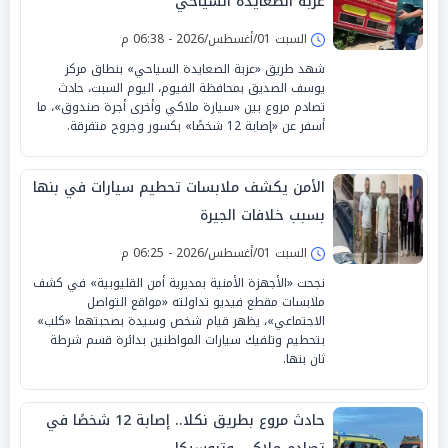
عزبة الصعايدة السياحي
السبت 01/أغسطس/2026 - 06:38 م
شهد طريق «عزبة الصعايدة السياحي» بنطاق مركز
يوسف الصديق بمحافظة الفيوم، اليوم السبت، حادث
تصادم مروع بين «سيارة ملاكي وأخرى أجرة صندوق»، ما
أسفر عن «إصابة 12 شخصًا» بكسور وجروح متفرقة.
الأمن يكشف ملابسات تحطيم سيارات في بنها
بسبب خلافات الجيرة
السبت 01/أغسطس/2026 - 06:25 م
نجحت «الأجهزة الأمنية بمديرية أمن القليوبية» في كشف
ملابسات مقطع فيديو تداولته «مواقع التواصل
الاجتماعي»، يظهر قيام شخص وسيدة بصحبتهما «كلب»
بتحطيم وتلفيك سيارات المواطنين بدائرة قسم شرطة
ثان بنها.
حادث مروع بطريق نكلا.. إصابة 12 شخصًا في