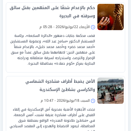
حكم بالإعدام شنقًا على المتهمين بقتل سائق
وسرقته في البحيرة
الأربعاء 22/يوليو/2026 - 05:28 م
قضت محكمة جنايات دمنهور «الدائرة السابعة»، برئاسة
المستشار الدكتور «سامح عبد الله»، وعضوية المستشارين
«أحمد محمد خضر» و«أحمد محمد خليل»، بالإعدام شنقاً
على متهمَين اثنين؛ لاتهامهما بقتل سائق عمداً مع سبق
الإصرار والترصد، واستدراجه لسرقة متعلقاته ودراجته
البخارية بمركز «كوم حمادة» بمحافظة البحيرة.
الأمن يضبط أطراف مشاجرة الشماسي
والكراسي بشاطئ الإسكندرية
السبت 18/يوليو/2026 - 10:47 م
نجحت الأجهزة الأمنية بمديرية أمن الإسكندرية في إلقاء
القبض على أطراف مشاجرة عنيفة نشبت، أمس الجمعة،
في «شاطئ طاحونة المندرة» الواقع بمنطقة شرق
المحافظة، ليعود الانضباط والهدوء إلى المقصد السياحي