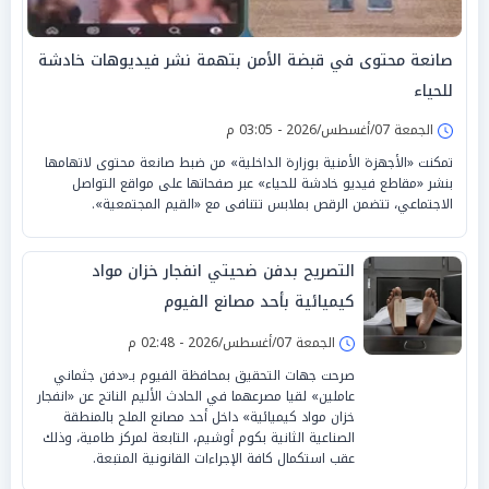
صانعة محتوى في قبضة الأمن بتهمة نشر فيديوهات خادشة
للحياء
الجمعة 07/أغسطس/2026 - 03:05 م
تمكنت «الأجهزة الأمنية بوزارة الداخلية» من ضبط صانعة محتوى لاتهامها
بنشر «مقاطع فيديو خادشة للحياء» عبر صفحاتها على مواقع التواصل
الاجتماعي، تتضمن الرقص بملابس تتنافى مع «القيم المجتمعية».
التصريح بدفن ضحيتي انفجار خزان مواد
كيميائية بأحد مصانع الفيوم
الجمعة 07/أغسطس/2026 - 02:48 م
صرحت جهات التحقيق بمحافظة الفيوم بـ«دفن جثماني
عاملين» لقيا مصرعهما في الحادث الأليم الناتج عن «انفجار
خزان مواد كيميائية» داخل أحد مصانع الملح بالمنطقة
الصناعية الثانية بكوم أوشيم، التابعة لمركز طامية، وذلك
عقب استكمال كافة الإجراءات القانونية المتبعة.