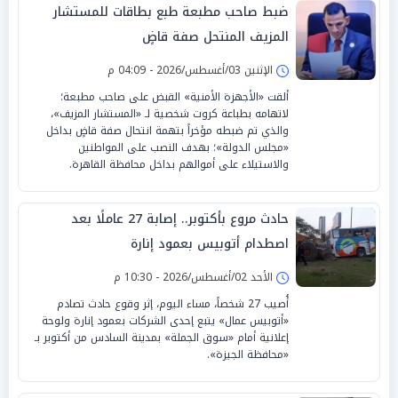
ضبط صاحب مطبعة طبع بطاقات للمستشار
المزيف المنتحل صفة قاضٍ
الإثنين 03/أغسطس/2026 - 04:09 م
ألقت «الأجهزة الأمنية» القبض على صاحب مطبعة؛
لاتهامه بطباعة كروت شخصية لـ «المستشار المزيف»،
والذي تم ضبطه مؤخراً بتهمة انتحال صفة قاضٍ بداخل
«مجلس الدولة»؛ بهدف النصب على المواطنين
والاستيلاء على أموالهم بداخل محافظة القاهرة.
حادث مروع بأكتوبر.. إصابة 27 عاملًا بعد
اصطدام أتوبيس بعمود إنارة
الأحد 02/أغسطس/2026 - 10:30 م
أُصيب 27 شخصاً، مساء اليوم، إثر وقوع حادث تصادم
«أتوبيس عمال» يتبع إحدى الشركات بعمود إنارة ولوحة
إعلانية أمام «سوق الجملة» بمدينة السادس من أكتوبر بـ
«محافظة الجيزة».