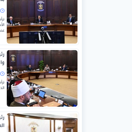
ا
ترأ
الأ
عدد
رئ
وا
ا
ترأ
الذ
رئ
الع