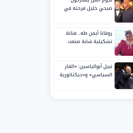
صبحي خليل فرحته في
حفل زفاف ابنته
روفانا أيمن طه.. فنانة
تشكيلية شابة صنعت
اسمها بالإبداع وحصدت
الجوائز منذ الصغر
نبيل أبوالياسين: «الفار
السياسي» و«ديكتاتورية
الميم» يدفنان «نزاهة
الفيفا».. وإقالة
«إنفانتينو» باتت حتمية