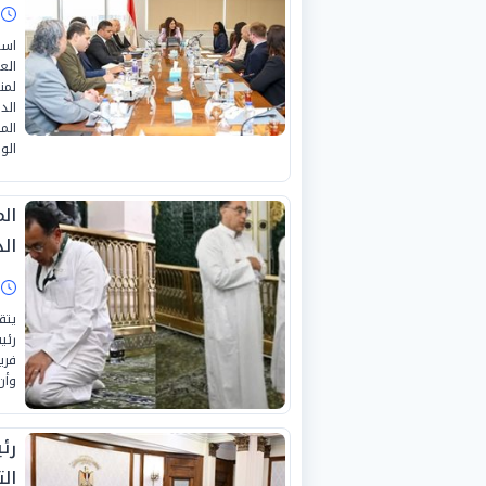
ا
است
الع
لمن
الد
الم
الوز
ال
ال
ا
يتق
رئي
فري
وأن
رئي
ال