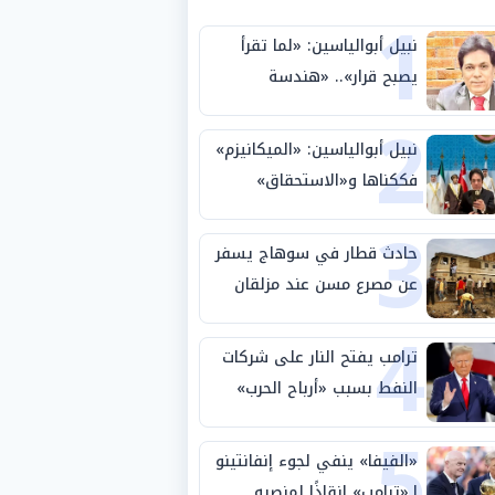
1
نبيل أبوالياسين: «لما تقرأ
يصبح قرار».. «هندسة
2
الاستثمار السيادي» بين «ربط
الجيب بالوطن» و«سيادة
نبيل أبوالياسين: «الميكانيزم»
الكلمة»
فككناها و«الاستحقاق»
3
حتمية.. «تفعيل الإرادة»
مهمة الجامعة العربية
حادث قطار في سوهاج يسفر
عن مصرع مسن عند مزلقان
4
المراغة
ترامب يفتح النار على شركات
النفط بسبب «أرباح الحرب»
5
«الفيفا» ينفي لجوء إنفانتينو
لـ«ترامب» إنقاذًا لمنصبه