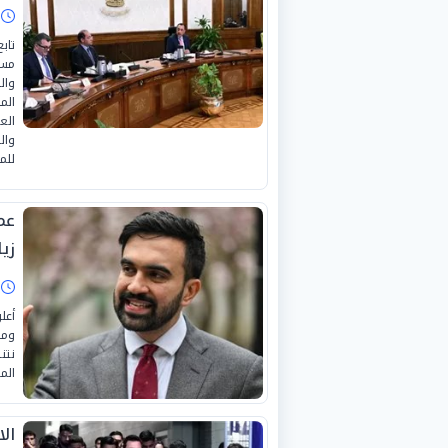
ا
تاب
مست
وال
الم
الع
وال
للم
عم
زيا
ا
أعل
ومد
نتن
الم
ال