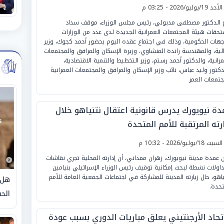
لأحد 19/يوليو/2026 - 03:25 م
ع الدكتور مصطفى مدبولي، رئيس مجلس الوزراء، موقف سداد
حقات هيئة المجتمعات العمرانية الجديدة لدى عدد من الوزارات
جهات الحكومية، وذلك في اجتماع عقده اليوم بحضور أحمد كجوك، وزير
الية، والمهندسة راندة المنشاوي، وزيرة الإسكان والمرافق والمجتمعات
مرانية، والدكتور أحمد رستم، وزير التخطيط والتنمية الاقتصادية،
دكتور وليد عباس، نائب وزير الإسكان والمرافق والمجتمعات العمرانية
جتمعات العمر
دة نيويورك يدرس قانونية اعتقال نتنياهو خلال
رته المرتقبة للأمم المتحدة
لسبت 18/يوليو/2026 - 10:32 م
ن عمدة مدينة نيويورك، زهران ممداني، أن إدارته المحلية تجري نقاشات
اولات نشطة لبحث إمكانية توقيف رئيس الوزراء الإسرائيلي بنيامين
ياهو، حال زيارته المدينة للمشاركة في اجتماعات الجمعية العامة للأمم
هل 
تحدة.
الحق
اتحاد الأرجنتيني يعلق مباريات الدوري بسبب عودة