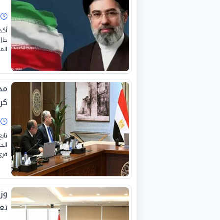
ا
أكد
حال
الم
مد
كر
ا
تاب
الخ
قرى
وز
تع