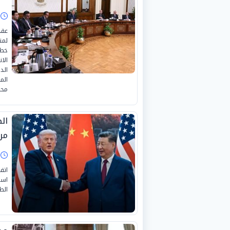
ا
عقد
لمت
خطة
الد
الم
محم
الص
مر
ا
اتف
است
الط