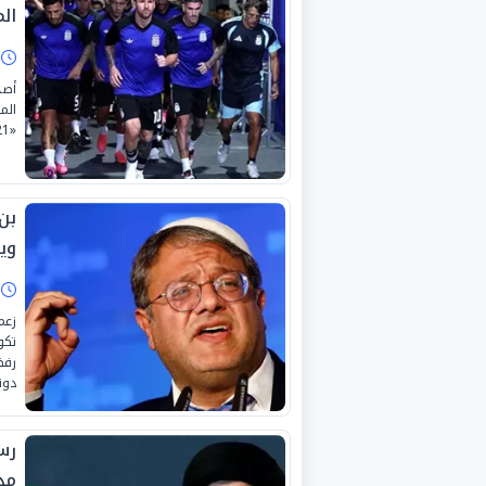
ال
ا
أصد
«21» من شهر يوليو الجاري بمختلف الفئات والدرجات.
بن
وي
ا
زعم
تكو
رفض
دون
رس
مذ