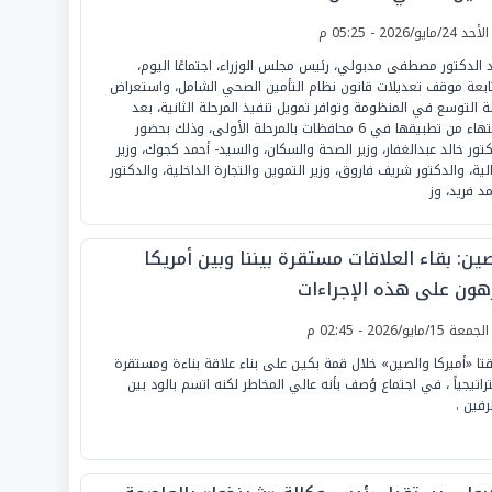
لأحد 24/مايو/2026 - 05:25 م
 الدكتور مصطفى مدبولي، رئيس مجلس الوزراء، اجتماعًا اليوم،
ابعة موقف تعديلات قانون نظام التأمين الصحي الشامل، واستعراض
 التوسع في المنظومة وتوافر تمويل تنفيذ المرحلة الثانية، بعد
الانتهاء من تطبيقها في 6 محافظات بالمرحلة الأولى، وذلك بحضور
كتور خالد عبدالغفار، وزير الصحة والسكان، والسيد- أحمد كجوك، وزير
الية، والدكتور شريف فاروق، وزير التموين والتجارة الداخلية، والدكتور
د فريد، وز
ين: بقاء العلاقات مستقرة بيننا وبين أمريكا
هون على هذه الإجراءات
لجمعة 15/مايو/2026 - 02:45 م
قتا «أميركا والصين» خلال قمة بكيـن على بناء علاقة بناءة ومستقرة
راتيجياً ، في اجتماع وُصف بأنه عالي المخاطر لكنه اتسم بالود بين
رفين .