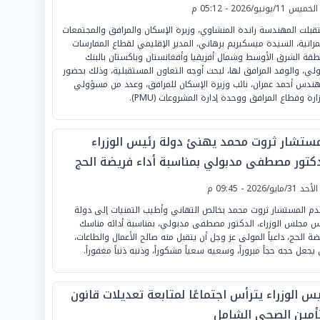
لخميس 11/يونيو/2026 - 05:12 م
قبلت المهندسة راندة المنشاوي، وزيرة الإسكان والمرافق والمجتمعات
مرانية، السيدة ميسكيريم برهاني، المدير الإقليمي لقطاع الممارسات
طقة الشرق الأوسط وشمال أفريقيا وأفغانستان وباكستان بالبنك
ولي، والوفد المرافق لها، لبحث أوجه التعاون المستقبلية، وذلك بحضور
هندس أحمد عمران، نائب وزيرة الإسكان للمرافق، وعدد من مسؤولي
ارة وقطاع المرافق ووحدة إدارة المشروعات (PMU).
مستشار ثروت محمد يهنئ دولة رئيس الوزراء
دكتور مصطفى مدبولي بمناسبة أداء فريضة الحج
لأحد 31/مايو/2026 - 09:45 م
دم المستشار ثروت محمد بخالص التهاني وأطيب التمنيات إلى دولة
س مجلس الوزراء، الدكتور مصطفى مدبولي، بمناسبة أدائه مناسك
ضة الحج، داعياً المولى عز وجل أن يتقبل منه صالح الأعمال والطاعات،
 يجعل حجه حجاً مبروراً، وسعيه سعياً مشكوراً، وذنبه ذنباً مغفوراً.
س الوزراء يترأس اجتماعًا لمتابعة تعديلات قانون
تأمين الصحي الشامل