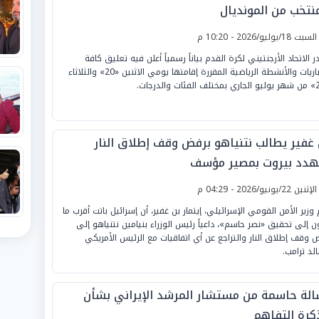
منتخب من المونديال
لسبت 18/يوليو/2026 - 10:20 م
ر الاتحاد الأرجنتيني لكرة القدم بياناً رسمياً أعلن فيه تعليق كافة
المباريات والأنشطة الرياضية المقررة إقامتها يومي الاثنين «20» والثلاثاء
 غفير يطالب نتنياهو برفض وقف إطلاق النار
هدد بيروت بمصير مؤسف
لإثنين 22/يونيو/2026 - 04:29 م
 وزير الأمن القومي الإسرائيلي، إيتمار بن غفير، أن إسرائيل باتت أقرب ما
ن إلى تحقيق «نصر حاسم»، داعياً رئيس الوزراء بنيامين نتنياهو إلى
 وقف إطلاق النار والتراجع عن أي اتفاقيات مع الرئيس الأمريكي
الد ترامب.
الة حاسمة من مستشار المرشد الإيراني بشأن
كرة التفاهم