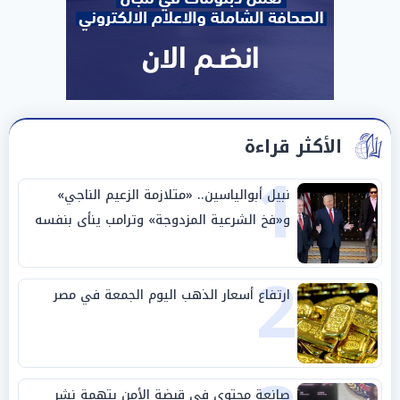
الأكثر قراءة
1
نبيل أبوالياسين.. «متلازمة الزعيم الناجي»
و«فخ الشرعية المزدوجة» وترامب ينأى بنفسه
وحليفه في «ميتم استراتيجي»
2
ارتفاع أسعار الذهب اليوم الجمعة في مصر
صانعة محتوى في قبضة الأمن بتهمة نشر