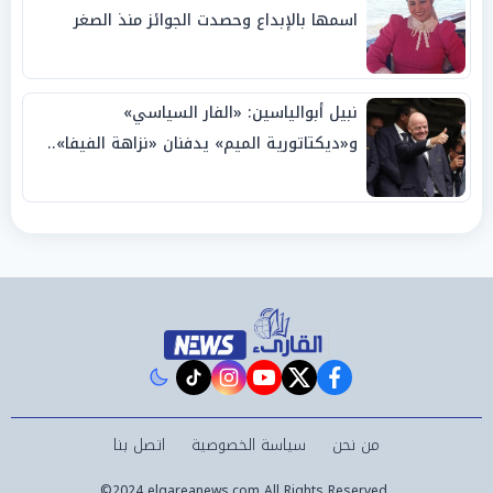
اسمها بالإبداع وحصدت الجوائز منذ الصغر
نبيل أبوالياسين: «الفار السياسي»
و«ديكتاتورية الميم» يدفنان «نزاهة الفيفا»..
وإقالة «إنفانتينو» باتت حتمية
instagram
tiktok
youtube
twitter
facebook
من نحن
سياسة الخصوصية
اتصل بنا
©2024 elqareanews.com All Rights Reserved.