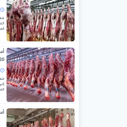
ا
شهد
الت
الموافق 
أسع
0-7-2026
ا
شهد
إلى
المح
أسع