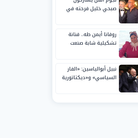
صبحي خليل فرحته في
حفل زفاف ابنته
روفانا أيمن طه.. فنانة
تشكيلية شابة صنعت
اسمها بالإبداع وحصدت
الجوائز منذ الصغر
نبيل أبوالياسين: «الفار
السياسي» و«ديكتاتورية
الميم» يدفنان «نزاهة
الفيفا».. وإقالة
«إنفانتينو» باتت حتمية