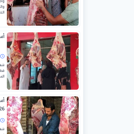
واص
وال
التعا
أسع
ا
شهد
قطا
السع
2026 ب
ا
شهد