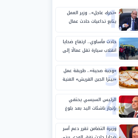
1
«تحرك عاجل».. وزير العمل
يتابع تداعيات حادث عمال
2
طريق بني سويف الصحراوي
حادث مأساوي.. ارتفاع ضحايا
انقلاب سيارة تقل عمالًا إلى
3
14 شخصًا
«وجبة صحية».. طريقة عمل
«بيتزا الجبن القريش» الغنية
4
بالبروتين
الرئيس السيسي يحتفي
بإنجاز ناشئات اليد بعد بلوغ
5
نصف نهائي كأس العالم
وزيرة التضامن تقرر دعم أسر
ضحايا حادث نفق الودي ببني