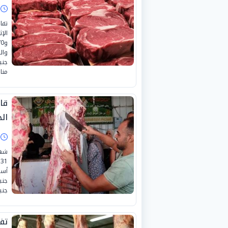
ا
تفا
مناف
قا
الجمعة
ا
شهد
جنيه»،
تف