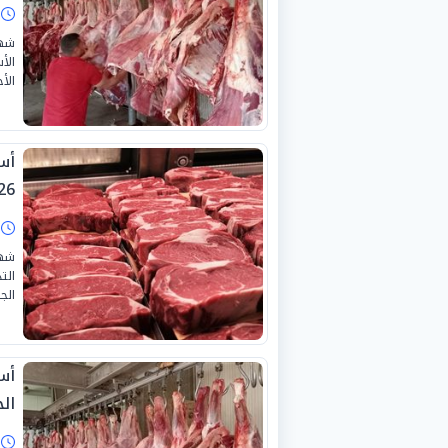
ا
شهد
الأ
الأحد،
26
ا
شهد
الت
الجار
أس
الجمع
ا