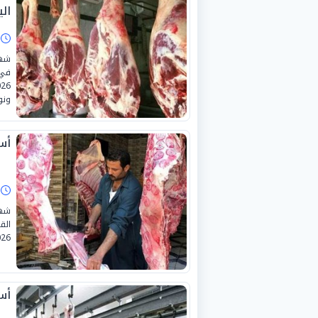
اليو
ا
شهد
ونو
أسع
ا
شهد
26.
أسع