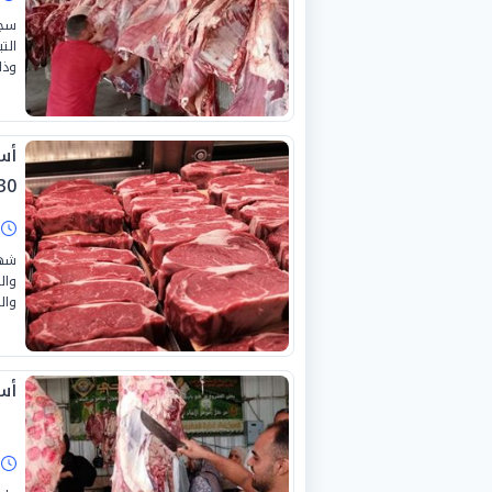
سجل
الت
وذلك
أسع
0-6-2026
ا
شهد
وال
والم
أسع
ا