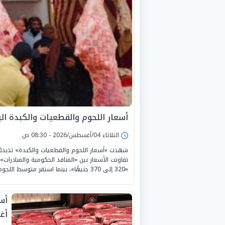
أسعار اللحوم والقطعيات والكبدة اليوم الثل
الثلاثاء 04/أغسطس/2026 - 08:30 ص
تفاوتت الأسعار بين «المنافذ الحكومية والمبادرات»
«320 إلى 370 جنيهًا»، بينما استقر متوسط اللحوم البلدية بالجزارة عند «480 جنيهًا» للكيلو.
أغس