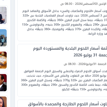
لإثنين 03/أغسطس/2026 - 08:30 ص
وتت أسعار «اللحوم والمكعبات والسن» بداخل الأسواق والمنافذ اليوم
الإثنين 3 أغسطس 2026؛ حيث تراوحت أسعار القطعيات البلدية بين «320
و370 جنيهًا»، بينما سجل البرجر البقري «360 جنيهًا»، والكفتة الكندوز
والسجق «290 جنيهًا»، والمفروم الكندوز «300 جنيه»، والحواوشي «150
جنيهًا»، والكبدة البقري «370 جنيهًا»، والبوفتيك «380 جنيهًا» بداخل
ذ وزارة الزراعة.
ئمة أسعار اللحوم البلدية والمستوردة اليوم
 31 يوليو 2026
لجمعة 31/يوليو/2026 - 08:30 ص
ت أسواق اللحوم الحمراء والجملي والسجق اليوم الجمعة الموافق
31 يوليو 2026 «حالة من التفاوت والتباين في الأسعار»، حيث تذبذبت
أسعار المكعبات البقري بين «320 و370 جنيهًا»، وسجل البرجر البقري «360
جنيهًا»، بينما بلغت الكفتة الكندوز والسجق «290 جنيهًا»، والمفروم «300
 والحواوشي «150 جنيهًا» للكيلو.
اوت أسعار اللحوم الطازجة والمجمدة بالأسواق