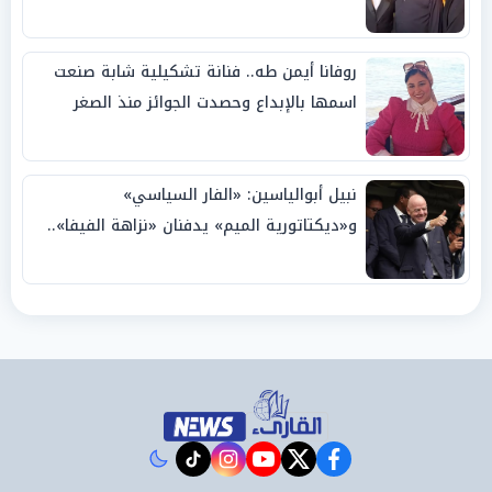
روفانا أيمن طه.. فنانة تشكيلية شابة صنعت
اسمها بالإبداع وحصدت الجوائز منذ الصغر
نبيل أبوالياسين: «الفار السياسي»
و«ديكتاتورية الميم» يدفنان «نزاهة الفيفا»..
وإقالة «إنفانتينو» باتت حتمية
instagram
tiktok
youtube
twitter
facebook