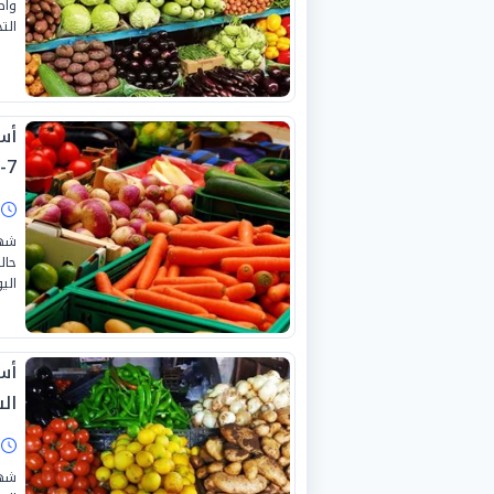
واص
التج
7-2026
ا
شهد
حال
اليوم
أس
السبت
ا
شهد