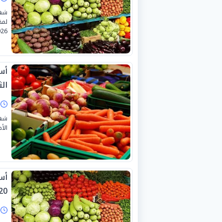
شهد
26.
أس
الثلا
ا
شهد
الأص
أس
0-7-2026
ا