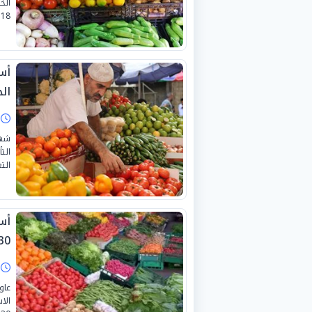
الخ
18 يوليو 2026.
أس
الجمع
ا
شهد
الت
التع
أس
0-6-2026
ا
عاو
الا