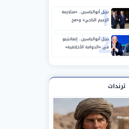
1
نبيل أبوالياسين.. «متلازمة
الزعيم الناجي» و«فخ
2
الشرعية المزدوجة» وترامب
ينأى بنفسه وحليفه في
نبيل أبوالياسين.. إنفانتينو
«ميتم استراتيجي»
في «الدوامة الأخلاقية»
والفيفا تحت «المقصلة
الإدارية» .. «عبادة العرش
وجنازة المصداقية»
ترندات