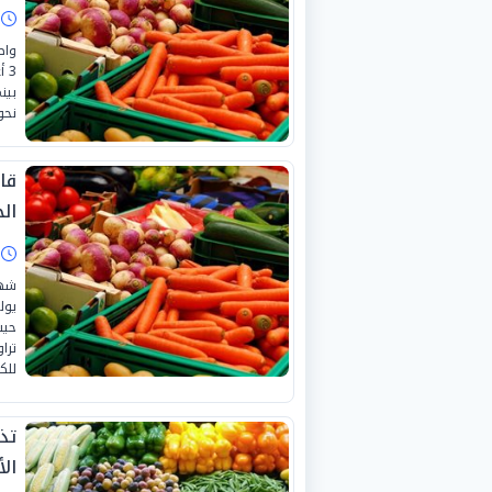
ا
واص
بين
نحو «20 ج
قا
الجمع
ا
للك
تذ
الأرب