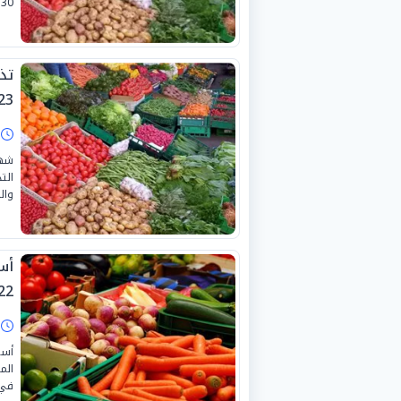
30 يونيو 2026.
تذ
3-6-2026
ا
شهد
الت
والمس
أس
2-6-2026
ا
أسع
الم
في أ