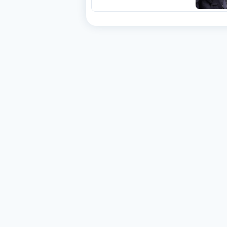
الفيفا».. وإقالة
«إنفانتينو» باتت حتمية