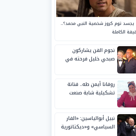
يجسد توم كروز شخصية النبي محمد؟..
يقة الكاملة
نجوم الفن يشاركون
صبحي خليل فرحته في
حفل زفاف ابنته
روفانا أيمن طه.. فنانة
تشكيلية شابة صنعت
اسمها بالإبداع وحصدت
الجوائز منذ الصغر
نبيل أبوالياسين: «الفار
السياسي» و«ديكتاتورية
الميم» يدفنان «نزاهة