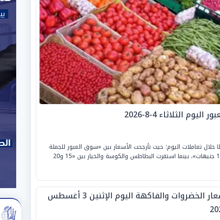
م الثلاثاء 4-8-2026
 خلال تعاملات اليوم؛ حيث تأرجحت الأسعار بين «سوق العبور للجملة
ومحلات التجزئة»، لتسجل الطماطم من «6.5 إلى 10 جنيهات»، بينما استقرت البطاطس والكوسة والخيار بين «15 و20
أسعار الخضروات والفاكهة اليوم الإثنين 3 أغسطس
20