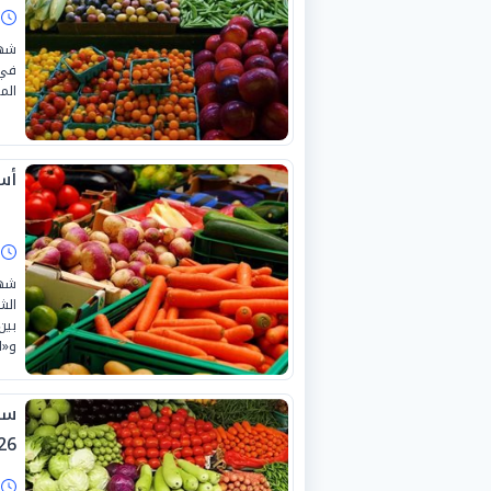
ا
شهد
في 
المعر
أسع
ا
شهد
و«الخ
26.
ا