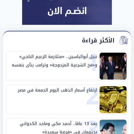
الأكثر قراءة
1
نبيل أبوالياسين.. «متلازمة الزعيم الناجي»
و«فخ الشرعية المزدوجة» وترامب ينأى بنفسه
وحليفه في «ميتم استراتيجي»
2
ارتفاع أسعار الذهب اليوم الجمعة في مصر
3
بعد 13 عامًا.. أحمد مكي وماجد الكدواني
يجتمعان في «فرصة سعيدة»