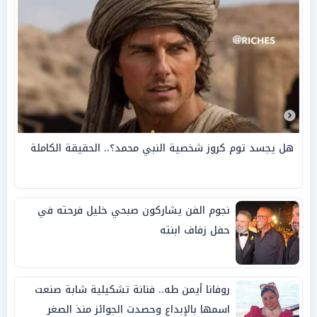
هل يجسد توم كروز شخصية النبي محمد؟.. الحقيقة الكاملة
نجوم الفن يشاركون صبحي خليل فرحته في
حفل زفاف ابنته
روفانا أيمن طه.. فنانة تشكيلية شابة صنعت
اسمها بالإبداع وحصدت الجوائز منذ الصغر