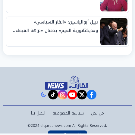
نبيل أبوالياسين: «الفار السياسي»
و«ديكتاتورية الميم» يدفنان «نزاهة الفيفا»..
وإقالة «إنفانتينو» باتت حتمية
instagram
tiktok
youtube
twitter
facebook
من نحن
سياسة الخصوصية
اتصل بنا
©2024 elqareanews.com All Rights Reserved.
Powered by