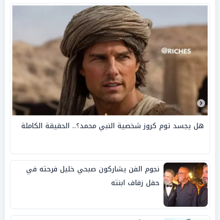
هل يجسد توم كروز شخصية النبي محمد؟.. الحقيقة الكاملة
نجوم الفن يشاركون صبحي خليل فرحته في
حفل زفاف ابنته