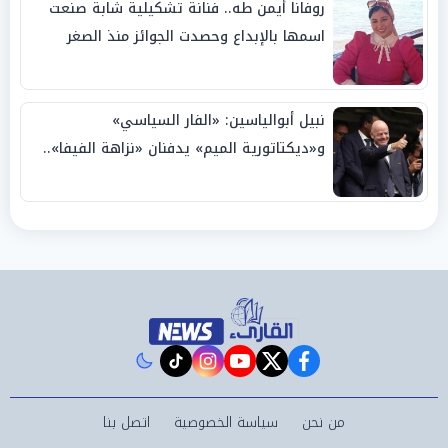
روفانا أيمن طه.. فنانة تشكيلية شابة صنعت
اسمها بالإبداع وحصدت الجوائز منذ الصغر
نبيل أبوالياسين: «الفار السياسي»
و«ديكتاتورية الميم» يدفنان «نزاهة الفيفا»..
وإقالة «إنفانتينو» باتت حتمية
instagram
tiktok
youtube
twitter
facebook
من نحن
سياسة الخصوصية
اتصل بنا