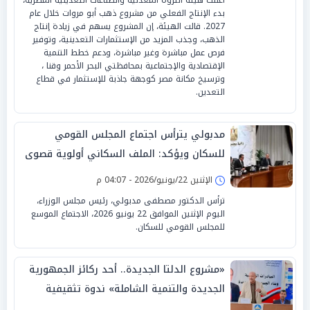
بدء الإنتاج الفعلي من مشروع ذهب أبو مروات خلال عام
2027. قالت الهيئة، إن المشروع يسهم في زيادة إنتاج
الذهب، وجذب المزيد من الإستثمارات التعدينية، وتوفير
فرص عمل مباشرة وغير مباشرة، ودعم خطط التنمية
الإقتصادية والإجتماعية بمحافظتي البحر الأحمر وقنا ،
وترسيخ مكانة مصر كوجهة جاذبة للإستثمار في قطاع
التعدين.
مدبولي يترأس اجتماع المجلس القومي
للسكان ويؤكد: الملف السكاني أولوية قصوى
للحكومة
الإثنين 22/يونيو/2026 - 04:07 م
ترأس الدكتور مصطفى مدبولي، رئيس مجلس الوزراء،
اليوم الإثنين الموافق 22 يونيو 2026، الاجتماع الموسع
للمجلس القومي للسكان.
«مشروع الدلتا الجديدة.. أحد ركائز الجمهورية
الجديدة والتنمية الشاملة» ندوة تثقيفية
بمجمع إعلام دمياط