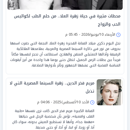
محطات مثيرة في حياة زهرة العلا.. من حلم الطب لكواليس
الحب والزواج
الأربعاء 10/يونيو/2026 - 05:45 م
تحل اليوم ذكرى ميلاد الفنانة القديرة زهرة العلا، النجمة التي حفرت اسمها
بحروف من نور في ذاكرة السينما المصرية والعربية، بملامحها الملائكية
الرقيقة وأدائها التمثيلي المتقن والهادئ، استطاعت أن تحجز لنفسها مكاناً
فريداً بين بطلات الزمن الجميل، لتظل حتى يومنا هذا واحدة من أبرز أيقونات
الشاشة الفضية التي عشقها الجمهور وتأثر بأدوارها الصادقة.
مريم فخر الدين.. زهرة السينما المصرية التي لا
تذبل
الأحد 10/أغسطس/2025 - 04:06 م
الفنانة الكبيرة مريم فخر الدين كانت ترى نفسها «طيبة
القلب واقعية»، تؤمن بأن شخصية الرجل في حياتها
«مهمة جدا»، وأنها لا تستطيع العيش بدونه، سواء كان
أبا، أو زوجا، أو ابنا، أو أخا، أو حتى صديقا.