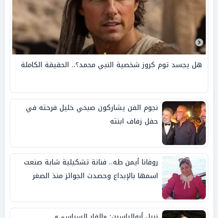
هل يجسد توم كروز شخصية النبي محمد؟.. الحقيقة الكاملة
نجوم الفن يشاركون صبحي خليل فرحته في
حفل زفاف ابنته
روفانا أيمن طه.. فنانة تشكيلية شابة صنعت
اسمها بالإبداع وحصدت الجوائز منذ الصغر
نبيل أبوالياسين: «الفار السياسي»