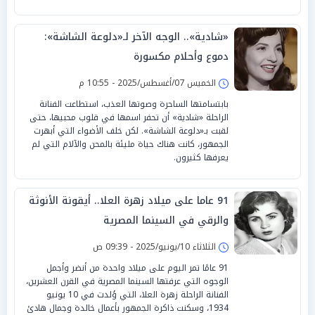
«شادية».. الوجه الآخر لـ«دلوعة الشاشة»:
دموع وأحلام مكسورة
الخميس 07/أغسطس/2025 - 10:55 م
بابتسامتها الساحرة وصوتها العذب، استطاعت الفنانة
الراحلة «شادية» أن تحفر اسمها في قلوب محبيها، حتى
لقبت بـ«دلوعة الشاشة». لكن خلف الأضواء التي أبهرت
الجمهور، كانت هناك حياة مليئة بالمحن والآلام التي لم
يعرفها كثيرون.
91 عاما على ميلاد زهرة العلا.. أيقونة الأنوثة
والرقي في السينما المصرية
الثلاثاء 10/يونيو/2025 - 09:39 ص
91 عامًا تمر اليوم على ميلاد واحدة من أنضر وأجمل
الوجوه التي عرفتها السينما المصرية في القرن العشرين،
الفنانة الراحلة زهرة العلا، التي وُلدت في 10 يونيو
1934، وسكنت ذاكرة الجمهور بأعمال خالدة وجمال هادئ