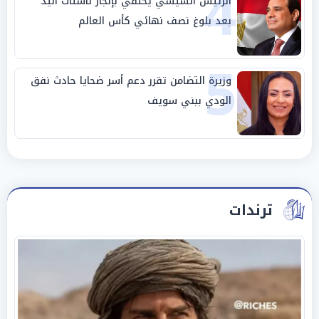
4
الرئيس السيسي يحتفي بإنجاز ناشئات اليد
بعد بلوغ نصف نهائي كأس العالم
5
وزيرة التضامن تقرر دعم أسر ضحايا حادث نفق
الودي ببني سويف
ترندات