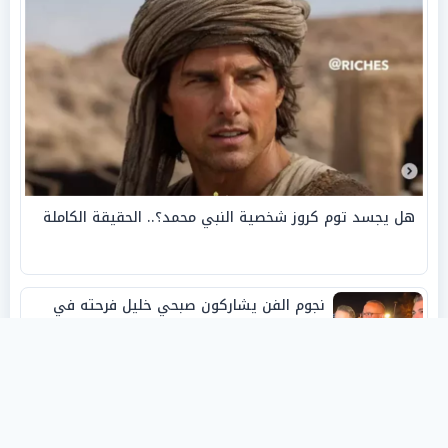
هل يجسد توم كروز شخصية النبي محمد؟.. الحقيقة الكاملة
نجوم الفن يشاركون صبحي خليل فرحته في
حفل زفاف ابنته
روفانا أيمن طه.. فنانة تشكيلية شابة صنعت
اسمها بالإبداع وحصدت الجوائز منذ الصغر