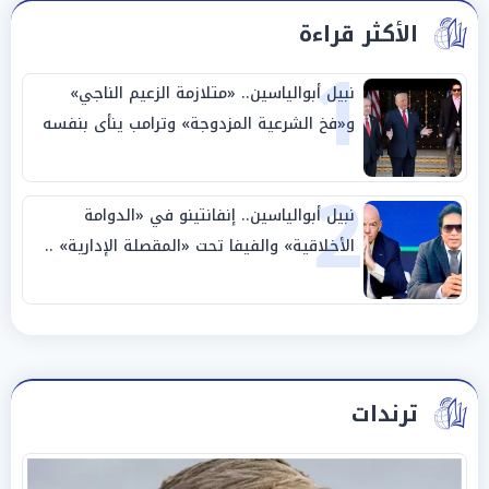
الأكثر قراءة
1
نبيل أبوالياسين.. «متلازمة الزعيم الناجي»
و«فخ الشرعية المزدوجة» وترامب ينأى بنفسه
وحليفه في «ميتم استراتيجي»
2
نبيل أبوالياسين.. إنفانتينو في «الدوامة
الأخلاقية» والفيفا تحت «المقصلة الإدارية» ..
«عبادة العرش وجنازة المصداقية»
ترندات