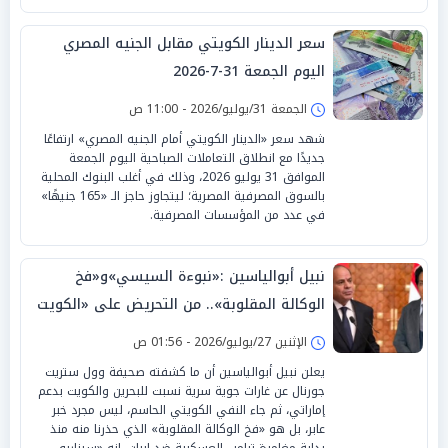
سعر الدينار الكويتي مقابل الجنيه المصري
اليوم الجمعة 31-7-2026
الجمعة 31/يوليو/2026 - 11:00 ص
شهد سعر «الدينار الكويتي أمام الجنيه المصري» ارتفاعًا
جديدًا مع انطلاق التعاملات الصباحية اليوم الجمعة
الموافق 31 يوليو 2026، وذلك في أغلب البنوك المحلية
بالسوق المصرفية المصرية؛ ليتجاوز حاجز الـ «165 جنيهًا»
في عدد من المؤسسات المصرفية.
نبيل أبوالياسين :«نبوءة السيسي»و«فخ
الوكالة المقلوبة».. من التحريض على «الكويت
و البحرين» إلى«فطام السيادة»
الإثنين 27/يوليو/2026 - 01:56 ص
يعلن نبيل أبوالياسين أن ما كشفته صحيفة وول ستريت
جورنال عن غارات جوية سرية نسبت للبحرين والكويت بدعم
إماراتي، ثم جاء النفي الكويتي الحاسم، ليس مجرد خبر
عابر، بل هو «فخ الوكالة المقلوبة» الذي حذرنا منه منذ
بداية مغامرة ترامب العسكرية ضد إيران. إنه «سيناريو