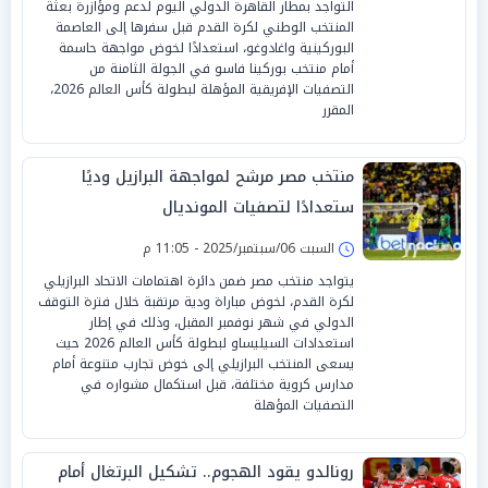
التواجد بمطار القاهرة الدولي اليوم لدعم ومؤازرة بعثة
المنتخب الوطني لكرة القدم قبل سفرها إلى العاصمة
البوركينية واغادوغو، استعدادًا لخوض مواجهة حاسمة
أمام منتخب بوركينا فاسو في الجولة الثامنة من
التصفيات الإفريقية المؤهلة لبطولة كأس العالم 2026،
المقرر
منتخب مصر مرشح لمواجهة البرازيل وديًا
ستعدادًا لتصفيات المونديال
السبت 06/سبتمبر/2025 - 11:05 م
يتواجد منتخب مصر ضمن دائرة اهتمامات الاتحاد البرازيلي
لكرة القدم، لخوض مباراة ودية مرتقبة خلال فترة التوقف
الدولي في شهر نوفمبر المقبل، وذلك في إطار
استعدادات السيليساو لبطولة كأس العالم 2026 حيث
يسعى المنتخب البرازيلي إلى خوض تجارب متنوعة أمام
مدارس كروية مختلفة، قبل استكمال مشواره في
التصفيات المؤهلة
رونالدو يقود الهجوم.. تشكيل البرتغال أمام