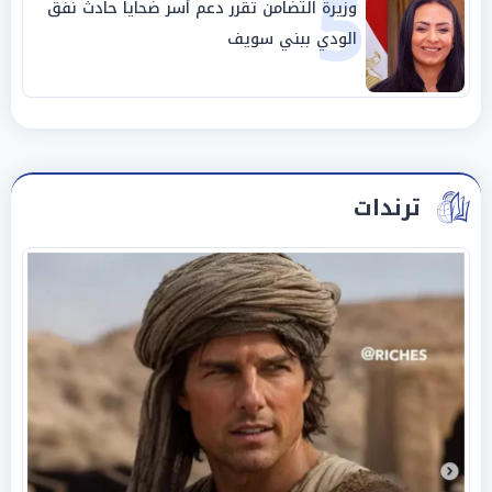
5
وزيرة التضامن تقرر دعم أسر ضحايا حادث نفق
الودي ببني سويف
ترندات