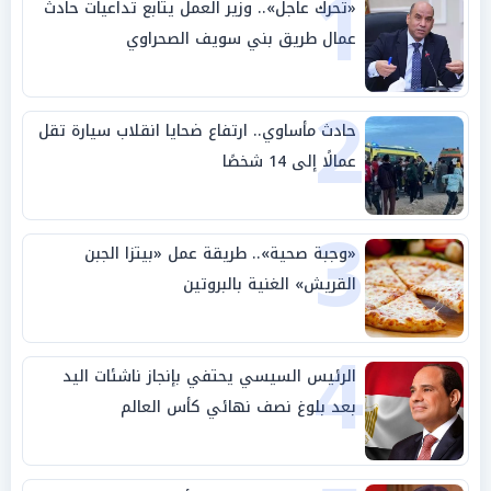
1
«تحرك عاجل».. وزير العمل يتابع تداعيات حادث
عمال طريق بني سويف الصحراوي
2
حادث مأساوي.. ارتفاع ضحايا انقلاب سيارة تقل
عمالًا إلى 14 شخصًا
3
«وجبة صحية».. طريقة عمل «بيتزا الجبن
القريش» الغنية بالبروتين
4
الرئيس السيسي يحتفي بإنجاز ناشئات اليد
بعد بلوغ نصف نهائي كأس العالم