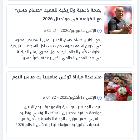
بصمة ذهبية وتاريخية للعميد «حسام حسن»
مع الفراعنة في مونديال 2026
الإثنين 22/يونيو/2026 - 05:21 م
نجح الكابتن حسام حسن، المدير الفني لـ «منتخب مصر»،
في تدوين اسمه بحروف من ذهب داخل السجلات التاريخية
لبطولات كأس العالم؛ ليصبح أول مصري يمثل الفراعنة
في هذا المحفل العالمي الكبير بصفته لاعباً ومدرباً.
مشاهدة مباراة تونس وناميبيا بث مباشر اليوم
الإثنين 13/أكتوبر/2025 - 04:32 م
تترقب الجماهير التونسية والإفريقية اليوم الإثنين
مواجهة مرتقبة تجمع بين المنتخب التونسي ونظيره
الناميبي، ضمن مباريات الجولة العاشرة والأخيرة من
التصفيات الإفريقية المؤهلة لبطولة كأس العالم 2026.