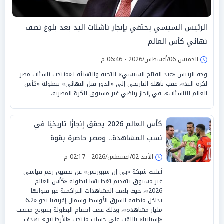
الرئيس السيسي يحتفي بإنجاز ناشئات اليد بعد بلوغ نصف
نهائي كأس العالم
الخميس 06/أغسطس/2026 - 06:46 م
وجه الرئيس «عبد الفتاح السيسي» التحية والتهنئة لـ«منتخب ناشئات مصر
لكرة اليد»، عقب تأهله التاريخي إلى «الدور قبل النهائي» ببطولة «كأس
العالم للناشئات»، في إنجاز رياضي غير مسبوق للكرة المصرية.
كأس العالم 2026 يحقق إنجازًا تاريخيًا في
نسب المشاهدة.. ومصر حاضرة بقوة
الأحد 02/أغسطس/2026 - 02:17 م
أعلنت شبكة «بي إن سبورتس» عن تحقيق رقم قياسي
غير مسبوق بتقديم تغطيتها لبطولة «كأس العالم
2026»، حيث بلغت المشاهدات التراكمية عبر قنواتها
بداخل منطقة الشرق الأوسط وشمال إفريقيا نحو «6.2
مليار مشاهدة»، وذلك عقب اختتام البطولة بتتويج منتخب
«إسبانيا» باللقب على حساب منتخب «الأرجنتين» بهدف