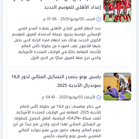
إعداد الأهلي للموسم الجديد
السبت 05/يوليو/2025 - 01:06 م
حدد الجهاز الفني للنادي الأهلي بقيادة المدير الفني
الإسباني خوسيه ريبيرو، خريطة استعداد الفريق للموسم
الكروي الجديد، وذلك بعد انتهاء فترة الراحة التي حصل
عليها اللاعبون عقب العودة من بطولة كأس العالم
للأندية، المقامة حاليًا في الولايات المتحدة الأمريكية،
والتي خرج منها الفريق مبكرًا من الدور الأول.
ياسين بونو يتصدر التشكيل المثالي لدور الـ16
بمونديال الأندية 2025
الأربعاء 02/يوليو/2025 - 04:45 م
في ختام منافسات دور الـ16 من بطولة كأس العالم
للأندية 2025، المقامة في الولايات المتحدة الأمريكية،
أعلنت شبكة «DAZN» الرياضية، الناقل الحصري للبطولة،
عن التشكيل المثالي لهذا الدور، والذي ضم عددًا من أبرز
نجوم العالم، وشهد حضور عربي مميز بتواجد الثنائي
المغربي ياسين بونو وأشرف حكيمي