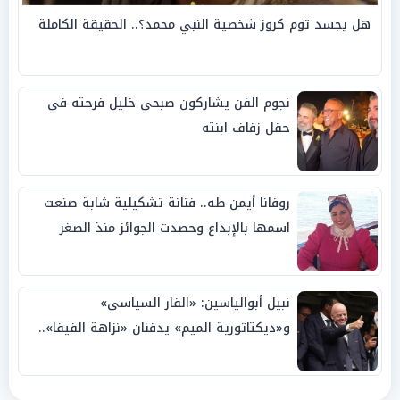
هل يجسد توم كروز شخصية النبي محمد؟.. الحقيقة الكاملة
نجوم الفن يشاركون صبحي خليل فرحته في
حفل زفاف ابنته
روفانا أيمن طه.. فنانة تشكيلية شابة صنعت
اسمها بالإبداع وحصدت الجوائز منذ الصغر
نبيل أبوالياسين: «الفار السياسي»
و«ديكتاتورية الميم» يدفنان «نزاهة الفيفا»..
وإقالة «إنفانتينو» باتت حتمية