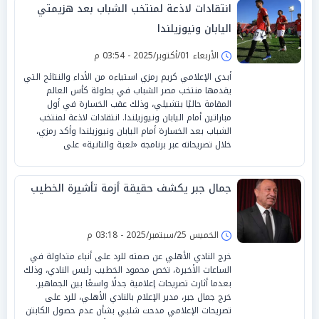
انتقادات لاذعة لمنتخب الشباب بعد هزيمتي
اليابان ونيوزيلندا
الأربعاء 01/أكتوبر/2025 - 03:54 م
أبدى الإعلامي كريم رمزي استياءه من الأداء والنتائج التي
يقدمها منتخب مصر الشباب في بطولة كأس العالم
المقامة حاليًا بتشيلي، وذلك عقب الخسارة في أول
مباراتين أمام اليابان ونيوزيلندا. انتقادات لاذعة لمنتخب
الشباب بعد الخسارة أمام اليابان ونيوزيلندا وأكد رمزي،
خلال تصريحاته عبر برنامجه «لعبة والتانية» على
جمال جبر يكشف حقيقة أزمة تأشيرة الخطيب
الخميس 25/سبتمبر/2025 - 03:18 م
خرج النادي الأهلي عن صمته للرد على أنباء متداولة في
الساعات الأخيرة، تخص محمود الخطيب رئيس النادي، وذلك
بعدما أثارت تصريحات إعلامية جدلًا واسعًا بين الجماهير.
خرج جمال جبر، مدير الإعلام بالنادي الأهلي، للرد على
تصريحات الإعلامي مدحت شلبي بشأن عدم حصول الكابتن