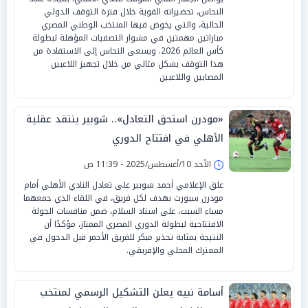
النحاس، تحضيراته القوية خلال فترة التوقف الدولي
الحالية، والتي يخوض فيها المنتخب الوطني المصري
مباراتين مهمتين في مشوار التصفيات المؤهلة لبطولة
كأس العالم 2026. ويسعى النحاس إلى الاستفادة من
هذا التوقف بشكل مثالي من خلال تجهيز اللاعبين
المصابين واللاعبين
«مودرن استحق التعادل».. شوبير ينتقد عقلية
الأهلي في افتتاح الدوري
الأحد 10/أغسطس/2025 - 11:39 ص
علق الإعلامي أحمد شوبير على تعادل النادي الأهلي أمام
مودرن سبورت بهدف لكل فريق، في اللقاء الذي جمعهما
مساء السبت، على استاد السلام، ضمن منافسات الجولة
الافتتاحية لبطولة الدوري المصري الممتاز، مؤكدًا أن
النتيجة بمثابة تحذير مبكر للفريق الأحمر قبل الدخول في
المعترك المحلي والإفريقي.
أسامة نبيه يعلن التشكيل الرسمي لمنتخب