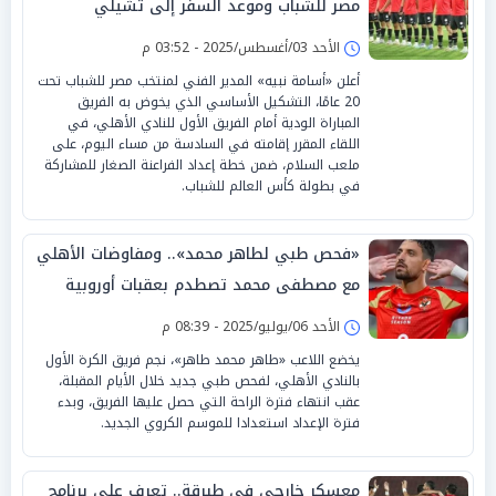
مصر للشباب وموعد السفر إلى تشيلي
الأحد 03/أغسطس/2025 - 03:52 م
أعلن «أسامة نبيه» المدير الفني لمنتخب مصر للشباب تحت
20 عامًا، التشكيل الأساسي الذي يخوض به الفريق
المباراة الودية أمام الفريق الأول للنادي الأهلي، في
اللقاء المقرر إقامته في السادسة من مساء اليوم، على
ملعب السلام، ضمن خطة إعداد الفراعنة الصغار للمشاركة
في بطولة كأس العالم للشباب.
«فحص طبي لطاهر محمد».. ومفاوضات الأهلي
مع مصطفى محمد تصطدم بعقبات أوروبية
الأحد 06/يوليو/2025 - 08:39 م
يخضع اللاعب «طاهر محمد طاهر»، نجم فريق الكرة الأول
بالنادي الأهلي، لفحص طبي جديد خلال الأيام المقبلة،
عقب انتهاء فترة الراحة التي حصل عليها الفريق، وبدء
فترة الإعداد استعدادا للموسم الكروي الجديد.
معسكر خارجي في طبرقة.. تعرف على برنامج