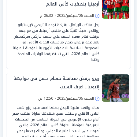
أرمينيا بتصفيات كأس العالم
السبت 06/سبتمبر/2025 - 06:32 م
يحل منتخب البرتغال، بقيادة نجمه التاريخي كريستيانو
رونالدو، ضيفًا ثقيلًا على منتخب أرمينيا، في مواجهة
مرتقبة تقام مساء السبت على ملعب فازكين سركيسيان
بالعاصمة يريفان، ضمن منافسات الجولة الأولى من
المجموعة السادسة للتصفيات الأوروبية المؤهلة لبطولة
كأس العالم 2026، التي تستضيفها الولايات المتحدة
وكندا
زيزو يرفض مصافحة حسام حسن فى مواجهة
إثيوبيا.. اعرف السبب
السبت 06/سبتمبر/2025 - 12:50 ص
هناك واقعة مثيرة للجدل بطلها أحمد سيد زيزو لاعب
النادي الأهلي ومنتخب مصر، شهدتها مباراة منتخب مصر
أمام نظيره الإثيوبي في الجولة السابعة من التصفيات
الإفريقية المؤهلة لبطولة كأس العالم 2026، والتي
أقيمت على استاد القاهرة الدولي، وذلك بعدما رفض
مصافحة المدير الفني حسام حسن أثناء استبداله في