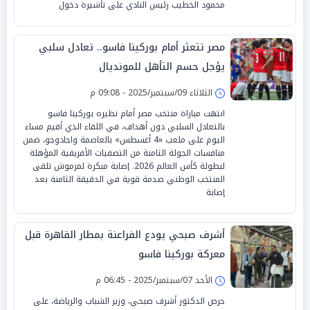
محمود الخطيب رئيس النادي على تأشيرة دخول
مصر تتعثر أمام بوركينا فاسو.. تعادل سلبي
يؤجل حسم التأهل للمونديال
الثلاثاء 09/سبتمبر/2025 - 09:08 م
انتهت مباراة منتخب مصر أمام نظيره بوركينا فاسو
بالتعادل السلبي دون أهداف، في اللقاء الذي أقيم مساء
اليوم على ملعب «4 أغسطس» بالعاصمة واجادوجو، ضمن
منافسات الجولة الثامنة من التصفيات الأفريقية المؤهلة
لبطولة كأس العالم 2026. إصابة مبكرة لمرموش تلقى
المنتخب الوطني صدمة قوية في الدقيقة الثامنة بعد
إصابة
أشرف صبحي يودع الفراعنة بمطار القاهرة قبل
معركة بوركينا فاسو
الأحد 07/سبتمبر/2025 - 06:45 م
حرص الدكتور أشرف صبحي، وزير الشباب والرياضة، على