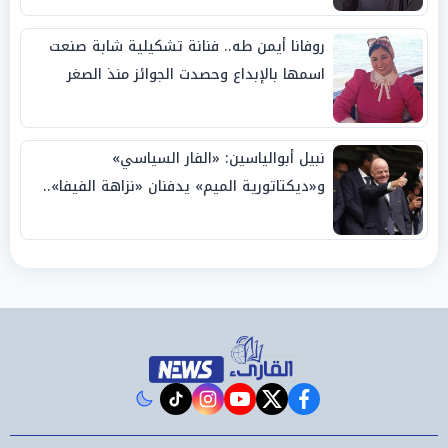
روفانا أيمن طه.. فنانة تشكيلية شابة صنعت
اسمها بالإبداع وحصدت الجوائز منذ الصغر
نبيل أبوالياسين: «الفار السياسي»
و«ديكتاتورية الميم» يدفنان «نزاهة الفيفا»..
وإقالة «إنفانتينو» باتت حتمية
instagram
tiktok
youtube
twitter
facebook