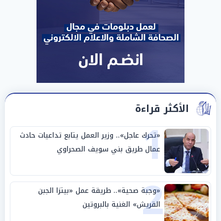
الأكثر قراءة
1
«تحرك عاجل».. وزير العمل يتابع تداعيات حادث
عمال طريق بني سويف الصحراوي
2
«وجبة صحية».. طريقة عمل «بيتزا الجبن
القريش» الغنية بالبروتين