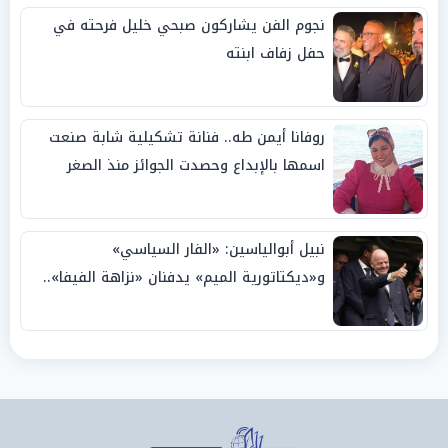
نجوم الفن يشاركون صبحي خليل فرحته في
حفل زفاف ابنته
روفانا أيمن طه.. فنانة تشكيلية شابة صنعت
اسمها بالإبداع وحصدت الجوائز منذ الصغر
نبيل أبوالياسين: «الفار السياسي»
و«ديكتاتورية الميم» يدفنان «نزاهة الفيفا»..
وإقالة «إنفانتينو» باتت حتمية