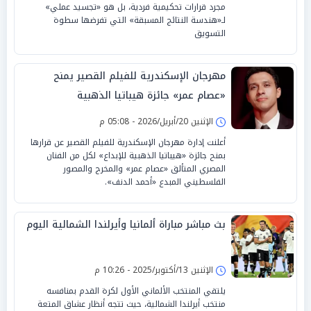
مجرد قرارات تحكيمية فردية، بل هو «تجسيد عملي»
لـ«هندسة النتائج المسبقة» التي تفرضها سطوة
التسويق
مهرجان الإسكندرية للفيلم القصير يمنح
«عصام عمر» جائزة هيباتيا الذهبية
الإثنين 20/أبريل/2026 - 05:08 م
أعلنت إدارة مهرجان الإسكندرية للفيلم القصير عن قرارها
بمنح جائزة «هيباتيا الذهبية للإبداع» لكل من الفنان
المصري المتألق «عصام عمر» والمخرج والمصور
الفلسطيني المبدع «أحمد الدنف».
بث مباشر مباراة ألمانيا وأيرلندا الشمالية اليوم
الإثنين 13/أكتوبر/2025 - 10:26 م
يلتقي المنتخب الألماني الأول لكرة القدم بمنافسه
منتخب أيرلندا الشمالية، حيث تتجه أنظار عشاق المتعة