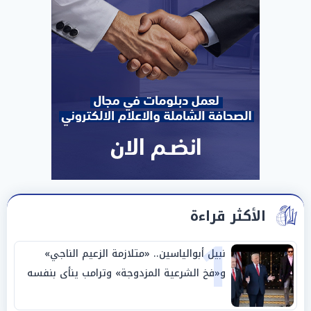
الأكثر قراءة
1
نبيل أبوالياسين.. «متلازمة الزعيم الناجي»
و«فخ الشرعية المزدوجة» وترامب ينأى بنفسه
وحليفه في «ميتم استراتيجي»