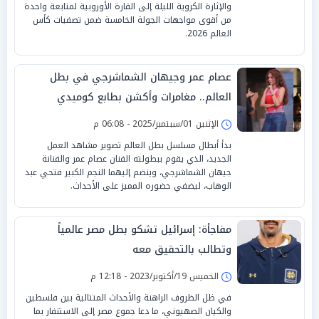
والإثارة الكروية الليلة إلى القارة الأوروبية لمتابعة واحدة
من أقوى مواجهات الجولة الخامسة ضمن تصفيات كأس
العالم 2026.
عصام عمر وجيهان الشماشرجي في بطل
العالم.. مغامرات وأكشن بطابع كوميدي
الإثنين 01/سبتمبر/2025 - 06:08 م
بدأ أبطال مسلسل بطل العالم تصوير مشاهد العمل
الجديد، الذي يقوم ببطولته الفنان عصام عمر والفنانة
جيهان الشماشرجي، وينضم إليهما النجم الكبير فتحي عبد
الوهاب، ليضفي حضوره المميز على الأحداث.
مفاجأة: إسرائيل تشكو بطل مصر عالمياً
وتطالب بالتحقيق معه
الخميس 19/أكتوبر/2023 - 12:18 م
في ظل الظروف الراهنة والأحداث المتتالية بين فلسطين
والكيان الصهيوني، ما دعا جموع مصر إلى الاستنفار بما