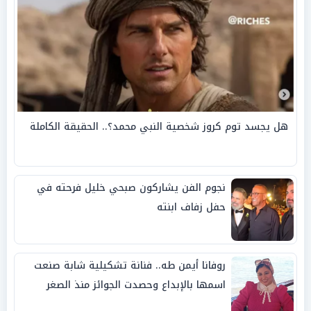
هل يجسد توم كروز شخصية النبي محمد؟.. الحقيقة الكاملة
نجوم الفن يشاركون صبحي خليل فرحته في
حفل زفاف ابنته
روفانا أيمن طه.. فنانة تشكيلية شابة صنعت
اسمها بالإبداع وحصدت الجوائز منذ الصغر