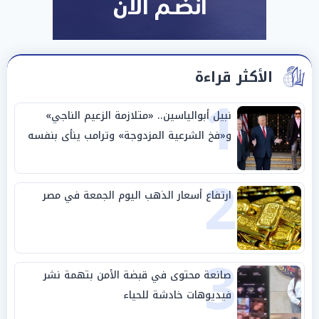
الأكثر قراءة
1
نبيل أبوالياسين.. «متلازمة الزعيم الناجي»
و«فخ الشرعية المزدوجة» وترامب ينأى بنفسه
وحليفه في «ميتم استراتيجي»
2
ارتفاع أسعار الذهب اليوم الجمعة في مصر
3
صانعة محتوى في قبضة الأمن بتهمة نشر
فيديوهات خادشة للحياء