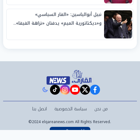
نبيل أبوالياسين: «الفار السياسي»
و«ديكتاتورية الميم» يدفنان «نزاهة الفيفا»..
وإقالة «إنفانتينو» باتت حتمية
instagram
tiktok
youtube
twitter
facebook
من نحن
سياسة الخصوصية
اتصل بنا
©2024 elqareanews.com All Rights Reserved.
Powered by