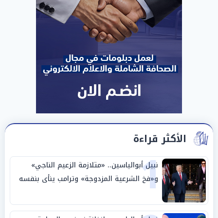
الأكثر قراءة
1
نبيل أبوالياسين.. «متلازمة الزعيم الناجي»
و«فخ الشرعية المزدوجة» وترامب ينأى بنفسه
وحليفه في «ميتم استراتيجي»