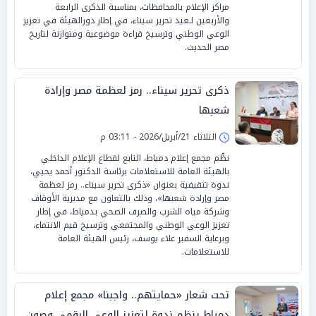
مراكز الإعلام بالمحافظات، بمناسبة الذكرى الرابعة
والأربعين لـعيد تحرير سيناء، في إطار دورالهيئة في تعزيز
الوعي الوطني وترسيخ قراءة موضوعية ومتوازنة لتاريخ
مصر الحديث.
ذكرى تحرير سيناء.. رمز لعظمة مصر وإرادة
شعبها
الثلاثاء 21/أبريل/2026 - 03:11 م
نظّم مجمع إعلام دمياط، التابع لقطاع الإعلام الداخلي
بالهيئة العامة للاستعلامات برئاسة الدكتور أحمد يحيي،
ندوة تثقيفية بعنوان «ذكرى تحرير سيناء.. رمز لعظمة
مصر وإرادة شعبها»، وذلك بالتعاون مع مديرية الأوقاف
وشركة مياه الشرب والصرف الصحي بدمياط، في إطار
تعزيز الوعي الوطني والمجتمعي وترسيخ قيم الانتماء،
وبرعاية السفير علاء يوسف، رئيس الهيئة العامة
للاستعلامات.
تحت شعار «حمايتهم.. واجبنا» مجمع إعلام
دمياط ينظم ندوة لتعزيز الوعي الرقمي وصون