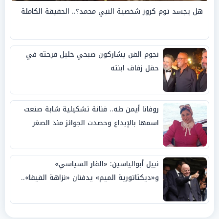
هل يجسد توم كروز شخصية النبي محمد؟.. الحقيقة الكاملة
نجوم الفن يشاركون صبحي خليل فرحته في
حفل زفاف ابنته
روفانا أيمن طه.. فنانة تشكيلية شابة صنعت
اسمها بالإبداع وحصدت الجوائز منذ الصغر
نبيل أبوالياسين: «الفار السياسي»
و«ديكتاتورية الميم» يدفنان «نزاهة الفيفا»..
وإقالة «إنفانتينو» باتت حتمية