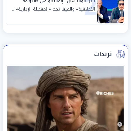
2
نبيل أبوالياسين.. إنفانتينو في «الدوامة
الأخلاقية» والفيفا تحت «المقصلة الإدارية» ..
«عبادة العرش وجنازة المصداقية»
ترندات