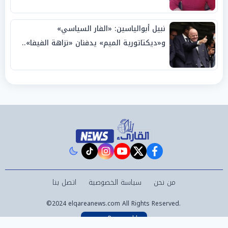
نبيل أبوالياسين: «الفار السياسي»
و«ديكتاتورية الميم» يدفنان «نزاهة الفيفا»..
وإقالة «إنفانتينو» باتت حتمية
instagram
tiktok
youtube
twitter
facebook
من نحن
سياسة الخصوصية
اتصل بنا
©2024 elqareanews.com All Rights Reserved.
Powered by