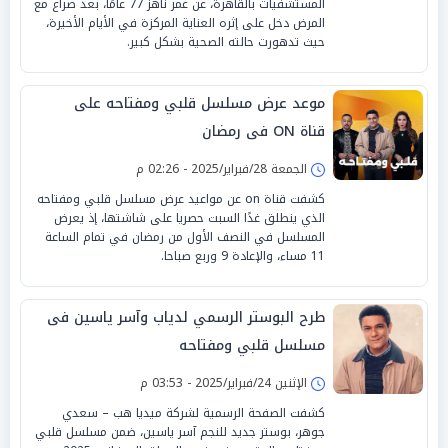
المستشفيات بالقاهرة، عن عمر ناهز 77 عامًا، بعد صراع مع
المرض دخل على إثره العناية المركزة في الأيام الأخيرة،
حيث تدهورت حالته الصحية بشكل كبير.
موعد عرض مسلسل قلبي ومفتاحه على
قناة ON فى رمضان
الجمعة 28/فبراير/2025 - 02:26 م
كشفت قناة on عن مواعيد عرض مسلسل قلبي ومفتاحه
الذي ينطلق غدًا السبت حصريا على شاشتها، إذ يعرض
المسلسل في النصف الأول من رمضان في تمام الساعة
11 مساء، والإعادة 9 وربع صباحا.
طرح البوستر الرسمي لدياب وآسر ياسين فى
مسلسل قلبي ومفتاحه
الإثنين 24/فبراير/2025 - 03:53 م
كشفت الصفحة الرسمية لشركة ميديا هب – سعدي
جوهر، بوستر جديد للنجم آسر ياسين، ضمن مسلسل قلبي