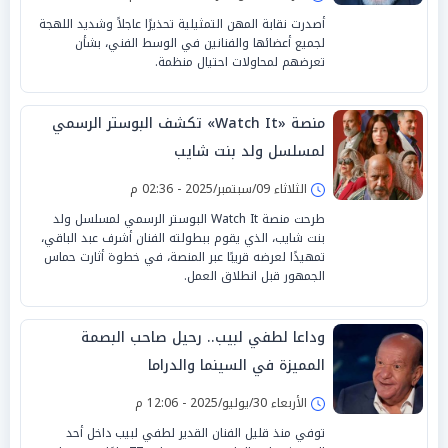
أصدرت نقابة المهن التمثيلية تحذيرًا عاجلاً وشديد اللهجة
لجميع أعضائها والفنانين في الوسط الفني، بشأن
تعرضهم لمحاولات احتيال منظمة.
منصة «Watch It» تكشف البوستر الرسمي
لمسلسل ولد بنت شايب
الثلاثاء 09/سبتمبر/2025 - 02:36 م
طرحت منصة Watch It البوستر الرسمي لمسلسل ولد
بنت شايب، الذي يقوم ببطولته الفنان أشرف عبد الباقي،
تمهيدًا لعرضه قريبًا عبر المنصة، في خطوة أثارت حماس
الجمهور قبل انطلاق العمل.
وداعا لطفي لبيب.. رحيل صاحب البصمة
المميزة في السينما والدراما
الأربعاء 30/يوليو/2025 - 12:06 م
توفي منذ قليل الفنان القدير لطفي لبيب داخل أحد