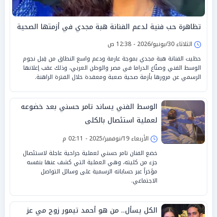
تظاهرة حب فنية لدعم الفنانة هبة مجدي في أزمتها الصحية
الثلاثاء 30/يونيو/2026 - 12:38 ص
حظيت الفنانة هبة مجدي بموجة عارمة ودعم واسع النطاق من قِبل نجوم
الوسط الفني وصنّاع الدراما في مصر والوطن العربي، وذلك عقب إعلانها
الرسمي عن مرورها بأزمة صحية صعبة ومعقدة خلال الفترة الراهنة.
الوسط الفني يساند تامر حسني بعد خضوعه
لعملية استئصال بالكلى
الأربعاء 19/نوفمبر/2025 - 02:11 م
خضع الفنان تامر حسني لعملية جراحية عاجلة لاستئصال
جزء من كليته، وهي العملية التي كشف عنها بنفسه
مؤخراً عبر حساباته الرسمية على وسائل التواصل
الاجتماعي.
الكل يسأل.. من هو أحمد تيمور زوج مي عز