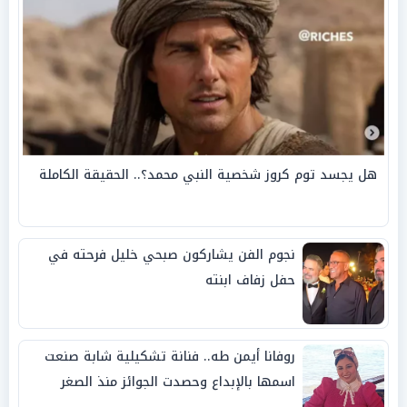
هل يجسد توم كروز شخصية النبي محمد؟.. الحقيقة الكاملة
نجوم الفن يشاركون صبحي خليل فرحته في
حفل زفاف ابنته
روفانا أيمن طه.. فنانة تشكيلية شابة صنعت
اسمها بالإبداع وحصدت الجوائز منذ الصغر