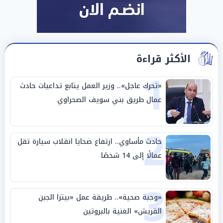
الأكثر قراءة
1
«تحرك عاجل».. وزير العمل يتابع تداعيات حادث
عمال طريق بني سويف الصحراوي
2
حادث مأساوي.. ارتفاع ضحايا انقلاب سيارة تقل
عمالًا إلى 14 شخصًا
3
«وجبة صحية».. طريقة عمل «بيتزا الجبن
القريش» الغنية بالبروتين