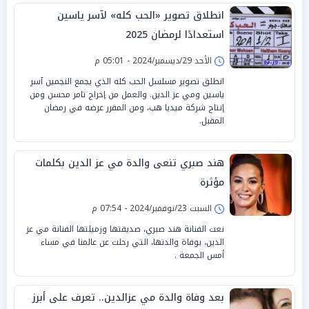
انطلاق تصوير «الحب كله» لآسر ياسين
استعدادًا لرمضان 2025
الأحد 29/ديسمبر/2024 - 05:01 م
انطلق تصوير مسلسل الحب كله الذي يجمع النجمين آسر
ياسين ومي عز الدين. والعمل من إخراج تامر محسن ومن
إنتاج شركة ميديا هب، ومن المقرر عرضه في رمضان
المقبل.
هند صبري تنعى والدة مي عز الدين بكلمات
مؤثرة
السبت 23/نوفمبر/2024 - 07:54 م
نعت الفنانة هند صبري، صديقتها وزميلتها الفنانة مي عز
الدين، بوفاة والدتها، التي رحلت عن عالمنا في مساء
أمس الجمعة .
بعد وفاة والدة مي عزالدين.. تعرف على أبرز