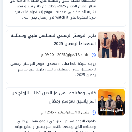
مسلسلها الجديد قلبي ومفتاحه على منصة watch it في
شهر رمضان المقبل 2025، وذلك من خلال فيديو قصير
نشرته المنصة على صفحتها بموقع إنستجرام قالت فيه
مي: استنونا على watch it في رمضان بإذن الله .
طرح البوستر الرسمي لمسلسل قلبي ومفتاحه
استعداداً لرمضان 2025
الثلاثاء 18/فبراير/2025 - 09:20 م
روجت شركة media hub سعدي- جوهر للبوستر الرسمي
لـ مسلسل قلبي ومفتاحه، والمقرر طرحه في موسم
رمضان 2025 .
قلبي ومفتاحه.. مي عز الدين تطلب الزواج من
آسر ياسين بموسم رمضان
الإثنين 10/فبراير/2025 - 12:45 م
ظهرت النجمة مى عز الدين في برومو مسلسل قلبي
ومفتاحه الذى يجمعها بالنجم آسر ياسين والمقرر عرضه