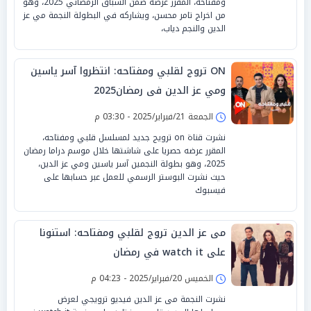
ومفتاحه، المقرر عرضه ضمن السباق الرمضاني 2025، وهو
من اخراج تامر محسن، ويشاركه في البطولة النجمة مي عز
الدين والنجم دياب،
ON تروج لقلبي ومفتاحه: انتظروا آسر ياسين
ومي عز الدين فى رمضان2025
الجمعة 21/فبراير/2025 - 03:30 م
نشرت قناة on ترويج جديد لمسلسل قلبي ومفتاحه،
المقرر عرضه حصريا على شاشتها خلال موسم دراما رمضان
2025، وهو بطولة النجمين آسر ياسين ومي عز الدين،
حيث نشرت البوستر الرسمي للعمل عبر حسابها على
فيسبوك
مى عز الدين تروج لقلبي ومفتاحه: استنونا
على watch it في رمضان
الخميس 20/فبراير/2025 - 04:23 م
نشرت النجمة مى عز الدين فيديو ترويجي لعرض