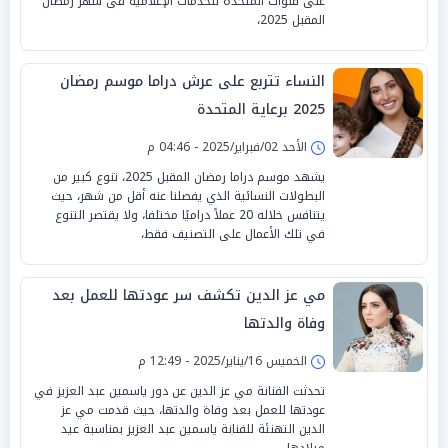
على قنوات المتحدة للخدمات الإعلامية فى شهر رمضان
المقبل 2025،
النساء تتربع على عرش دراما موسم رمضان
2025 برعاية المتحدة
الأحد 02/فبراير/2025 - 04:46 م
يشهد موسم دراما رمضان المقبل 2025، تنوع كبير من
البطولات النسائية الذي يفصلنا عنه أقل من شهر، حيث
يتنافس خلاله 20 عملاً دراميًا مختلفا، ولا يقتصر التنوع
في تلك الأعمال على التصنيف فقط،
مي عز الدين تكشف سر عودتها للعمل بعد
وفاة والدتها
الخميس 16/يناير/2025 - 12:49 م
تحدثت الفنانة مي عز الدين عن دور ياسمين عبد العزيز في
عودتها للعمل بعد وفاة والدتها، حيث قدمت مي عز
الدين التهنئة للفنانة ياسمين عبد العزيز بمناسبة عيد
ميلادها.