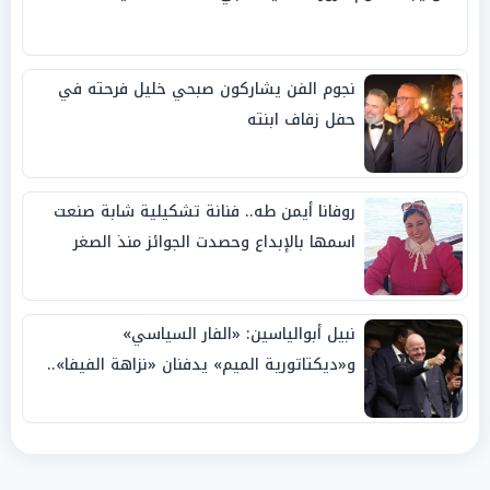
نجوم الفن يشاركون صبحي خليل فرحته في
حفل زفاف ابنته
روفانا أيمن طه.. فنانة تشكيلية شابة صنعت
اسمها بالإبداع وحصدت الجوائز منذ الصغر
نبيل أبوالياسين: «الفار السياسي»
و«ديكتاتورية الميم» يدفنان «نزاهة الفيفا»..
وإقالة «إنفانتينو» باتت حتمية