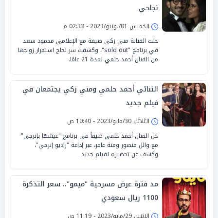
نجاحي
الخميس 01/يونيو/2023 - 02:33 م
حلت الفنانة منى زكي ضيفة مع الإعلامي محمود سعد
في برنامج "sold out"، وكشفت سر نجاح استمرار زواجها
من الفنان أحمد حلمي لمدة 21 عامًا.
الثنائي أحمد حلمي ومني زكي يجتمعان في
فيلم جديد
الثلاثاء 30/مايو/2023 - 10:40 ص
حل الفنان أحمد حلمي ضيفاً في برنامج "عيشها بإنرجي"
مع وائل منصور ومنة عامر، عبر إذاعة "راديو إنرجي"،
وكشف عن تحضيره لفيلم جديد
مد فترة عرض مسرحية "ميمو".. سعر التذكرة
1100 ريال سعودي
الإثنين 29/مايو/2023 - 11:19 ص