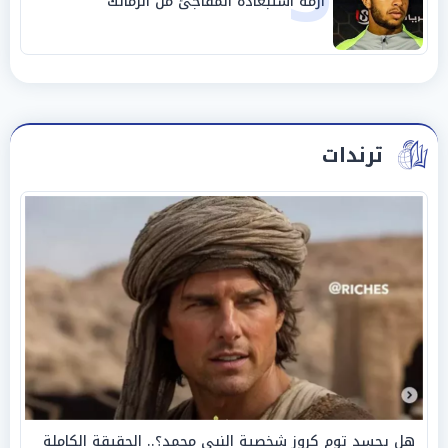
أزمة استبعاده المفاجئ من الزمالك
ترندات
هل يجسد توم كروز شخصية النبي محمد؟.. الحقيقة الكاملة