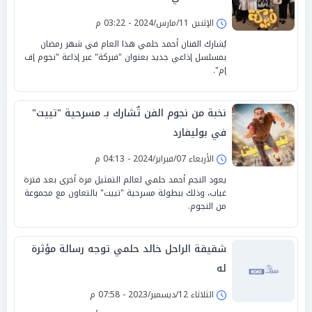
الإثنين 11/مارس/2024 - 03:22 م
يُشارك الفنان أحمد حلمي هذا العام في شهر رمضان
بمسلسل إذاعي جديد بعنوان "فبركة" عبر إذاعة "نجوم إف
إم".
نخبة من نجوم الفن تٌشارك بـ مسرحية "تييت"
في بوليفارد
الأربعاء 07/فبراير/2024 - 04:13 م
يعود النجم أحمد حلمي لعالم التمثيل مرة أخرى بعد فترة
غياب، وذلك ببطولة مسرحية "تييت" بالتعاون مع مجموعة
من النجوم.
شقيقة الراحل خالد حلمي توجه رسالة مؤثرة
له
الثلاثاء 12/ديسمبر/2023 - 07:58 م