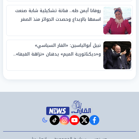
روفانا أيمن طه.. فنانة تشكيلية شابة صنعت
اسمها بالإبداع وحصدت الجوائز منذ الصغر
نبيل أبوالياسين: «الفار السياسي»
و«ديكتاتورية الميم» يدفنان «نزاهة الفيفا»..
وإقالة «إنفانتينو» باتت حتمية
instagram
tiktok
youtube
twitter
facebook