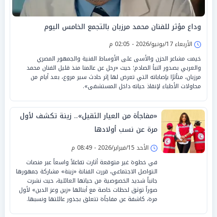
وداع مؤثر للفنان محمد مرزبان بالتجمع الخامس اليوم
الأربعاء 17/يونيو/2026 - 02:05 م
خيمت مشاعر الحزن والأسى على الأوساط الفنية والجمهور المصري
والعربي بصدور النبأ الصادم؛ حيث «رحل عن عالمنا منذ قليل الفنان محمد
مرزبان، متأثرًا بإصاباته التي تعرض لها إثر حادث سير مروع، بعد أيام من
محاولات الأطباء لإنقاذ حياته داخل المستشفى».
«مفاجأة من العيار الثقيل».. زينة تكشف لأول
مرة عن نسب أولادها
الأحد 15/فبراير/2026 - 08:49 م
في خطوة غير متوقعة أثارت تفاعلاً واسعاً عبر منصات
التواصل الاجتماعي، قررت الفنانة «زينة» مشاركة جمهورها
جانباً شديد الخصوصية من حياتها العائلية، حيث نشرت
صوراً توثق لحظات خاصة مع أبنائها «زين وعز الدين» لأول
مرة، كاشفة عن مفاجأة تتعلق بجذور عائلتها ونسبها.