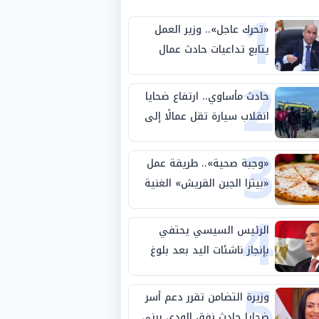
1
«تحرك عاجل».. وزير العمل
يتابع تداعيات حادث عمال
2
طريق بني سويف الصحراوي
حادث مأساوي.. ارتفاع ضحايا
انقلاب سيارة تقل عمالًا إلى
3
14 شخصًا
«وجبة صحية».. طريقة عمل
«بيتزا الجبن القريش» الغنية
4
بالبروتين
الرئيس السيسي يحتفي
بإنجاز ناشئات اليد بعد بلوغ
5
نصف نهائي كأس العالم
وزيرة التضامن تقرر دعم أسر
ضحايا حادث نفق الودي ببني