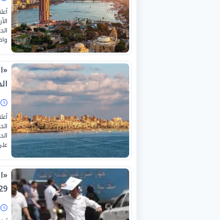
أعل
الح
واض
«ا
ال
ا
أعل
الح
على
«ا
9-7-2026
ا