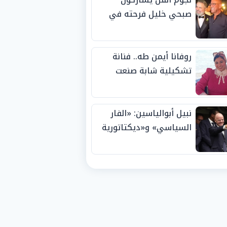
صبحي خليل فرحته في
حفل زفاف ابنته
روفانا أيمن طه.. فنانة
تشكيلية شابة صنعت
اسمها بالإبداع وحصدت
الجوائز منذ الصغر
نبيل أبوالياسين: «الفار
السياسي» و«ديكتاتورية
الميم» يدفنان «نزاهة
الفيفا».. وإقالة
«إنفانتينو» باتت حتمية