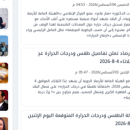
لخميس 06/أغسطس/2026 - 04:53 م
ت الدكتورة «منار غانم»، عضو المركز الإعلامي بـ«الهيئة العامة للأرصاد
وية»، أن البلاد تشهد أجواءً صيفية مستقرة على أغلب الأنحاء، مع
مرار تسجيل درجات حرارة حول المعدلات الطبيعية لهذا الوقت من
ام، مشيرة إلى أن «نسب الرطوبة المرتفعة» تظل العامل الرئيسي وراء
دة الإحساس بـ«ارتفاع الحرارة».
أرصاد تعلن تفاصيل طقس ودرجات الحرارة غدٍ
ثاء 4-8-2026
لإثنين 03/أغسطس/2026 - 05:47 م
تتوقع الهيئة العامة للأرصاد الجوية أن يشهد غدًا الثلاثاء، الموافق 4
أغسطس 2026، «انخفاضًا طفيفًا في درجات الحرارة» على شمال البلاد
حتى القاهرة الكبرى وشمال الصعيد، بقيم تتراوح بين «1 و2 درجة
ية».
لة الطقس ودرجات الحرارة المتوقعة اليوم الإثنين