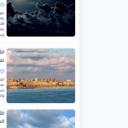
ا
تتو
رطب
الأ
رطب
تزي
ال
تف
ا
أعل
مشي
ليت
وال
ال
الم