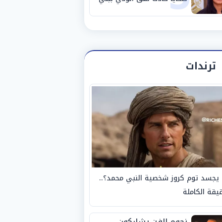
سويف
ترندات
يجسد توم كروز شخصية النبي محمد؟..
يقة الكاملة
نجوم الفن يشاركون