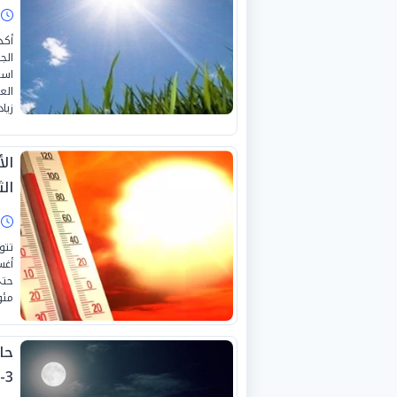
ا
أكد
الج
است
الع
زيا
ال
الثلا
ا
مئو
حا
3-8-2026