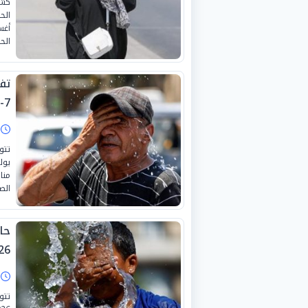
كشف
الح
7-2026
ا
منا
الص
حا
26 يوليو 26
ا