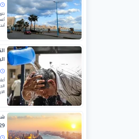
ا
أنح
ال
اليو
ا
أعل
الا
شد
29 يوليو 26
ا