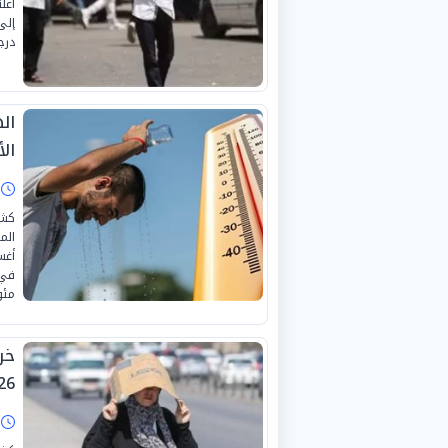
أعل
درج
ال
الأحد 2
ا
كشف
مئو
خر
26
ا