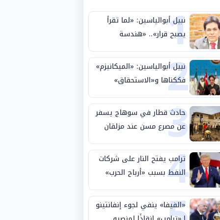
1
نبيل أبوالياسين: «لما تقرأ
يصبح قرار».. «هندسة
2
الاستثمار السيادي» بين «ربط
الجيب بالوطن» و«سيادة
نبيل أبوالياسين: «الميكانيزم»
الكلمة»
فككناها و«الاستحقاق»
3
حتمية.. «تفعيل الإرادة»
مهمة الجامعة العربية
حادث قطار في سوهاج يسفر
عن مصرع مسن عند مزلقان
4
المراغة
ترامب يفتح النار على شركات
النفط بسبب «أرباح الحرب»
5
«الفيفا» ينفي لجوء إنفانتينو
لـ«ترامب» إنقاذًا لمنصبه