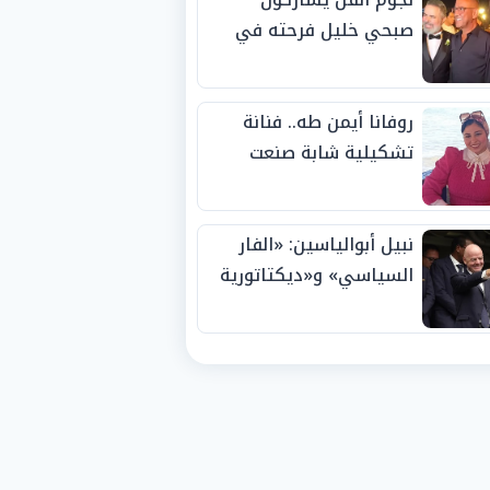
صبحي خليل فرحته في
حفل زفاف ابنته
روفانا أيمن طه.. فنانة
تشكيلية شابة صنعت
اسمها بالإبداع وحصدت
الجوائز منذ الصغر
نبيل أبوالياسين: «الفار
السياسي» و«ديكتاتورية
الميم» يدفنان «نزاهة
الفيفا».. وإقالة
«إنفانتينو» باتت حتمية