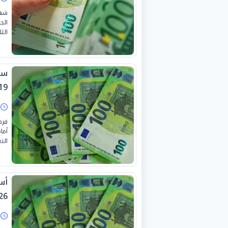
شهد
الج
الثلاث
سعر
9-7-2026
ا
فرض
أما
التع
26
ا