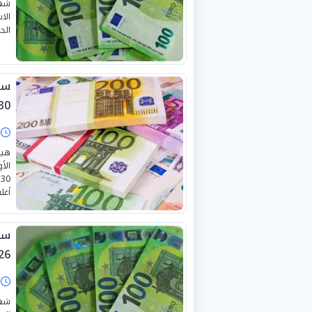
شهد
الا
الجمع
سعر
0-6-2026
ا
هيم
الأ
أغل
26
ا
شهد