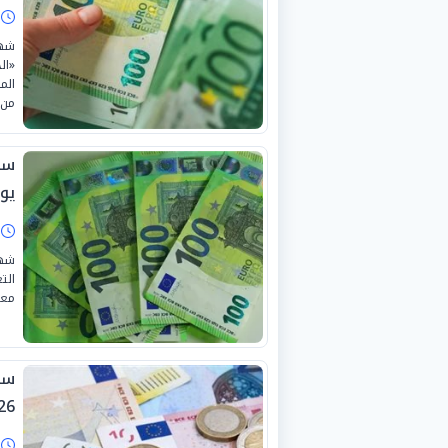
ا
«ال
الم
من 
يولي
ا
شهد
معظ
26
ا