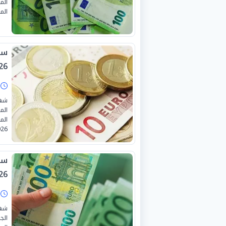
الم
المص
26
ا
شهد
الم
26.
26
ا
شهد
الج