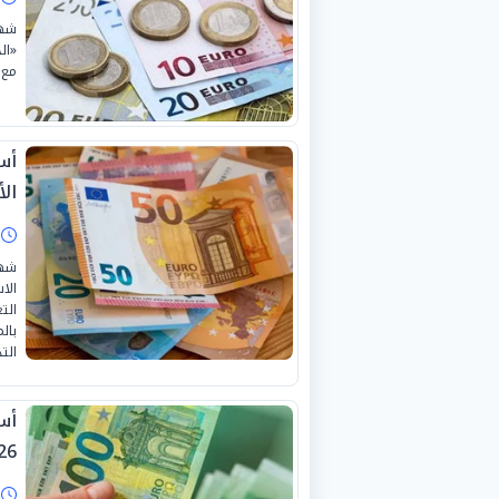
«ال
مع 
أسع
الأرب
ا
شهد
الا
بال
الت
26
ا