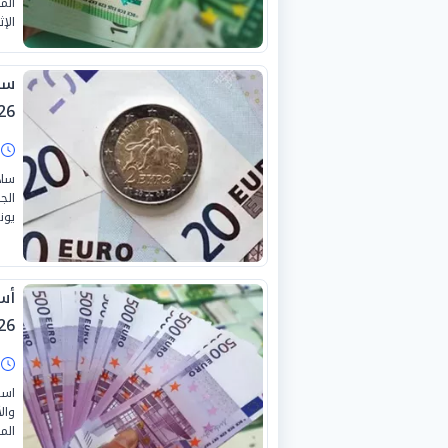
الم
الإثني
26
ا
ساد
يونيو 
2026 
ا
است
وال
الموافق 