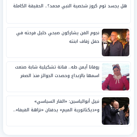
هل يجسد توم كروز شخصية النبي محمد؟.. الحقيقة الكاملة
نجوم الفن يشاركون صبحي خليل فرحته في
حفل زفاف ابنته
روفانا أيمن طه.. فنانة تشكيلية شابة صنعت
اسمها بالإبداع وحصدت الجوائز منذ الصغر
نبيل أبوالياسين: «الفار السياسي»
و«ديكتاتورية الميم» يدفنان «نزاهة الفيفا»..
وإقالة «إنفانتينو» باتت حتمية