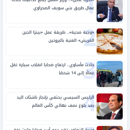
1
عمال طريق بني سويف الصحراوي
2
«وجبة صحية».. طريقة عمل «بيتزا الجبن
القريش» الغنية بالبروتين
3
حادث مأساوي.. ارتفاع ضحايا انقلاب سيارة تقل
عمالًا إلى 14 شخصًا
4
الرئيس السيسي يحتفي بإنجاز ناشئات اليد
بعد بلوغ نصف نهائي كأس العالم
وزيرة التضامن تقرر دعم أسر ضحايا حادث نفق