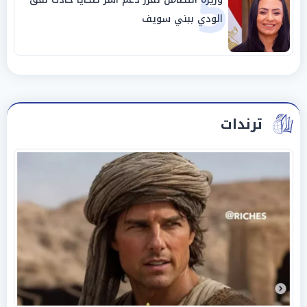
5
الودي ببني سويف
ترندات