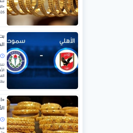
شهد
26.
بث
ال
ا
تتج
الأ
الق
بطول
ال
ا
شهد