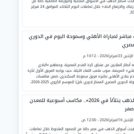
ت أسعار الذهب في الأسواق المحلية والبورصة العالمية حالة من
«الارتباك والارتفاع الحاد» خلال تعاملات اليوم الثلاثاء، الموافق 24 فبراير
20
 مباشر لمباراة الأهلي وسموحة اليوم في الدوري
مصري
لإثنين 23/فبراير/2026 - 10:12 م
ه أنظار الملايين من عشاق كرة القدم المصرية، وجماهير «النادي
هلي» العريضة، صوب ملعب اللقاء الليلة، حيث يواجه الفريق الأول لكرة
دم بنادي الأهلي نظيره فريق سموحة السكندري، ضمن منافسات
ة الدوري المصري الممتاز (دوري نايل) للموسم الكروي 2025-2026.
«الذهب يتلألأ في 2026».. مكاسب أسبوعية للمعدن
أصفر
لإثنين 16/فبراير/2026 - 12:00 ص
ت أسواق الذهب في مصر حالة من الصعود الملحوظ خلال تعاملات