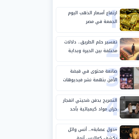
1
ارتفاع أسعار الذهب اليوم
الجمعة في مصر
2
تفسير حلم الطريق.. دلالات
مختلفة بين الحيرة وبداية
3
مرحلة جديدة
صانعة محتوى في قبضة
الأمن بتهمة نشر فيديوهات
4
خادشة للحياء
التصريح بدفن ضحيتي انفجار
خزان مواد كيميائية بأحد
5
مصانع الفيوم
«دول عصابة».. أنس وائل
يكشف كواليس أزمة