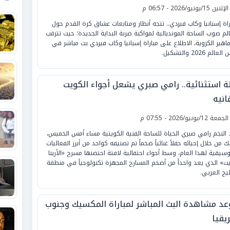
لإثنين 15/يونيو/2026 - 06:57 م
راة إسبانيا وكاب فيردي.. تتجه أنظار ومتابعات عشاق كرة القدم حول
الم صوب الساحة المونديالية لمواكبة ضربة البداية الجديدة؛ حيث تترقب
ماهير الكروية، الاطلاع على مباراة إسبانيا وكاب فيردي بث مباشر في
عالم 2026 والتشكيل.
لة استثنائية.. رامي صبري يشعل أجواء الكويت
انيه
لجمعة 12/يونيو/2026 - 07:55 م
د النجم رامي صبري الحياة للساحة الفنية الكويتية مساء أمس الخميس،
ك من خلال إحيائه حفلاً غنائياً ضخماً تم تصنيفه كواحد من أبرز الفعاليات
وسيقية لهذا العام، وسط أجواء احتفالية لافتة احتضنها مسرح «الأرينا
ت» الذي يعد واحداً من أضخم المسارح المجهزة تكنولوجياً في منطقة
ليج العربي.
عد مشاهدة البث المباشر لمباراة المكسيك وجنوب
يقيا