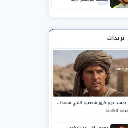
استبعاده المفاجئ من
الزمالك
ترندات
يجسد توم كروز شخصية النبي محمد؟..
يقة الكاملة
نجوم الفن يشاركون