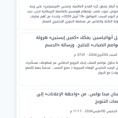
ه أنظار عشاق كرة القدم العالمية، ومحبي «البريميرليج» على وجه
صوص، صوب ملعب توتنهام هوتسبير بالعاصمة البريطانية لندن، حيث
تقام اليوم السبت، الموافق «18 أبريل 2026»، واحدة من أهم مباريات
ولة الثالثة والثلاثين من مسابقة الدوري الإنجليزي الممتاز.
يل أبوالياسين: يفكك «كمين إبستين» هرولة
واصم الضباب» للخليج.. ورسالة «الحسم
دبلوماسي» لـ «طهران »
لسبت 04/أبريل/2026 - 07:01 م
ما تحاول عواصم الضباب إحياء الترويع الدفاعي عبر منظومات مستأجرة،
لن الرشد الخليجي الوفاة السريرية لـ بعبع التغيب ، مدشناً حقبة (الصفر
وات) مع الجوار.
فنان مينا بولس.. من «واجهة الإعلانات» إلى
صات التتويج
لخميس 05/مارس/2026 - 11:17 م