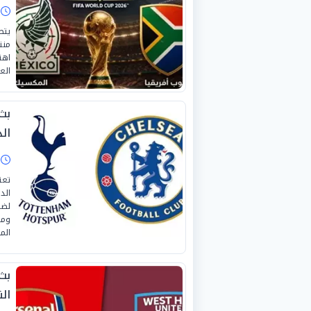
ا
يتص
منت
اهت
الع
بث
الد
ا
تعت
لضر
ومت
الم
بث
الن