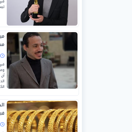
في 
ليس
مي
مس
ا
في 
ومو
أن 
الد
الكا
فبرا
ا