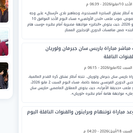
لأحد 10/مايو/2026 - 06:39 م
ه أنظار عشاق الساحرة المستديرة، وجماهير نادي «آرسنال» على وجه
الخصوص، صوب ملعب «لندن الأولمبي» مساء اليوم الأحد الموافق 10
مايو 2026، حيث يخوض «الجانرز» مواجهة مصيرية أمام نظيره «وست هام
ايتد» ضمن منافسات الدوري الإنجليزي الممتاز.
 مباشر مباراة باريس سان جيرمان ولوريان
قنوات الناقلة
لسبت 02/مايو/2026 - 06:15 م
راة باريس سان جيرمان ولوريان.. تتجه أنظار عشاق كرة القدم العالمية،
ومحبي الدوري الفرنسي بصفة خاصة، مساء اليوم السبت 2 مايو 2026،
 ملعب «حديقة الأمراء»، حيث يخوض العملاق العاصمي «باريس سان
مان» مواجهة هامة أمام نظيره «لوريان».
د مباراة توتنهام وبرايتون والقنوات الناقلة اليوم
لسبت 18/أبريل/2026 - 04:20 م