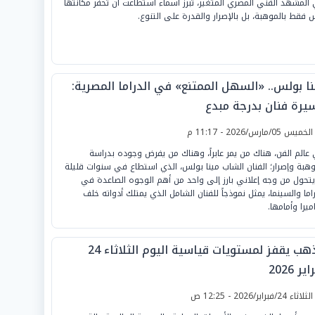
المشهد الفني المصري المتغير، تبرز أسماء استطاعت أن تحفر مكانتها
 فقط بالموهبة، بل بالإصرار والقدرة على التنوع.
نا بولس.. «السهل الممتنع» في الدراما المصرية:
يرة فنان بدرجة مبدع
لخميس 05/مارس/2026 - 11:17 م
عالم الفن، هناك من يمر عابراً، وهناك من يفرض وجوده بدراسة
هبة وإصرار؛ الفنان الشاب مينا بولس، الذي استطاع في سنوات قليلة
يتحول من وجه إعلاني بارز إلى واحد من أهم الوجوه الصاعدة في
راما والسينما، يمثل نموذجاً للفنان الشامل الذي يمتلك أدواته خلف
ميرا وأمامها.
الذهب يقفز لمستويات قياسية اليوم الثلاثاء 24
ير 2026
لثلاثاء 24/فبراير/2026 - 12:25 ص