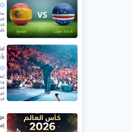
ا
مبا
الع
الج
كأس ال
لي
بأغ
ا
أعا
وذل
الم
كوي
الخ
مو
إفر