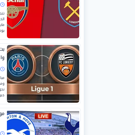
ا
تتج
يون
بث
وال
ا
مبا
نحو
جير
موع
ا