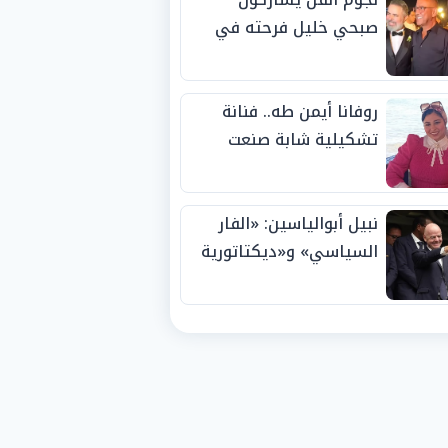
صبحي خليل فرحته في
حفل زفاف ابنته
روفانا أيمن طه.. فنانة
تشكيلية شابة صنعت
اسمها بالإبداع وحصدت
الجوائز منذ الصغر
نبيل أبوالياسين: «الفار
السياسي» و«ديكتاتورية
الميم» يدفنان «نزاهة
الفيفا».. وإقالة
«إنفانتينو» باتت حتمية