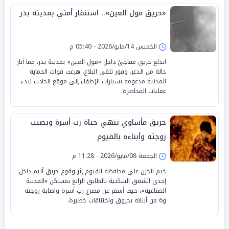
«حريق مول العين».. استنفار أمني بمدينة بدر
الخميس 14/مايو/2026 - 05:40 م
اندلع حريق مفاجئ داخل «مول العين» بمدينة بدر، مما أثار
حالة من الذعر. وفور تلقي البلاغ، هرعت قوات الحماية
المدنية مدعومة بسيارات الإطفاء إلى موقع الحادث لبدء
عمليات المحاصرة.
حريق مأساوي ينهي حياة رب أسرة ويصيب
زوجته وأبناءه بالفيوم
الجمعة 08/مايو/2026 - 11:28 م
خيم الحزن على محافظة الفيوم إثر وقوع حريق أليم داخل
إحدى الشقق السكنية بالطابق الرابع بمساكن «المدينة
الصناعية»، حيث أسفر عن مصرع رب أسرة وإصابة زوجته
و6 من أبنائه بحروق واختناقات خطيرة.