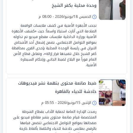
وحدة محلية بكفر الشيخ
الخميس 18/يونيو/2026 - 08:00 م
نجحت الأجهزة الأمنية في كشف ملابسات الواقعة
الصادمة التي أثارت استياءً واسعاً؛ حيث «كشفت الأجهزة
الأمنية بوزارة الداخلية ملابسات مقطع فيديو تم تداوله
بمواقع التواصل الاجتماعي، تضمن إشعال أحد الأشخاص
النيران في رئيسة الوحدة المحلية بإحدى القرى بمحافظة
كفر الشيخ خلال تنفيذها قرار إزالة»، وتفاعل قطاع الأمن
العام فوراً مع البلاغ لضبط الجاني وإحكام السيطرة
الأمنية.
ضبط صانعة محتوى بتهمة نشر فيديوهات
خادشة للحياء بالقاهرة
الإثنين 15/يونيو/2026 - 05:55 م
رصدت الإدارة العامة لحماية الآداب بقطاع الشرطة
المتخصصة قيام صانعة محتوى بنشر مقاطع فيديو على
صفحاتها بمواقع التواصل الاجتماعي تتضمن قيامها
بالرقص بملابس خادشة للحياء والتلفظ بألفاظ خارجة