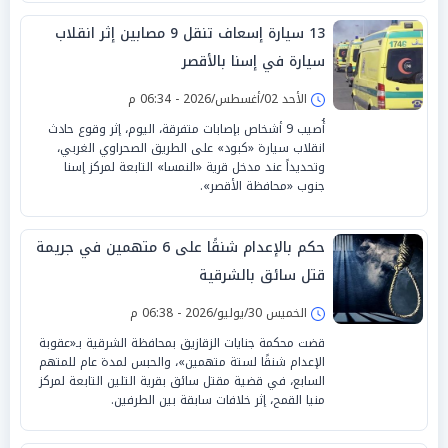
13 سيارة إسعاف تنقل 9 مصابين إثر انقلاب
سيارة في إسنا بالأقصر
الأحد 02/أغسطس/2026 - 06:34 م
أُصيب 9 أشخاص بإصابات متفرقة، اليوم، إثر وقوع حادث
انقلاب سيارة «كبود» على الطريق الصحراوي الغربي،
وتحديداً عند مدخل قرية «النمسا» التابعة لمركز إسنا
جنوب «محافظة الأقصر».
حكم بالإعدام شنقًا على 6 متهمين في جريمة
قتل سائق بالشرقية
الخميس 30/يوليو/2026 - 06:38 م
قضت محكمة جنايات الزقازيق بمحافظة الشرقية بـ«عقوبة
الإعدام شنقًا لستة متهمين»، والحبس لمدة عام للمتهم
السابع، في قضية مقتل سائق بقرية التلين التابعة لمركز
منيا القمح، إثر خلافات سابقة بين الطرفين.