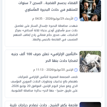
القضاء يحسم القضية.. السجن 7 سنوات
للمتهم في حادث البحيرة المأساوي
الأربعاء 29/يوليو/2026 - 04:35 م
شهدت محافظة البحيرة «إسدال الستار على تفاصيل
حادث سير مأساوي أودى بحياة ثلاثة أشخاص» بمركز
الدلنجات، عقب صدور حكم قضائي رادع يُعاقب المتهم
المتسبب في الفاجعة بالحبس والنفاذ.
«التأمين الإلزامي» تعلن صرف 100 ألف جنيه
لضحايا حادث بنها الحر
الإثنين 20/يوليو/2026 - 11:13 م
تابعت المجمعة المصرية للتأمين الإلزامي للمركبات
باهتمام بالغ تداعيات وتطورات الحادث المروري المؤسف
الذي وقع صباح اليوم الإثنين، الموافق 20 يوليو 2026،
على طريق «شبرا - بنها الحر» بدائرة محافظة القليوبية.
فاجعة بكفر الشيخ.. حادث تصادم دراجات نارية