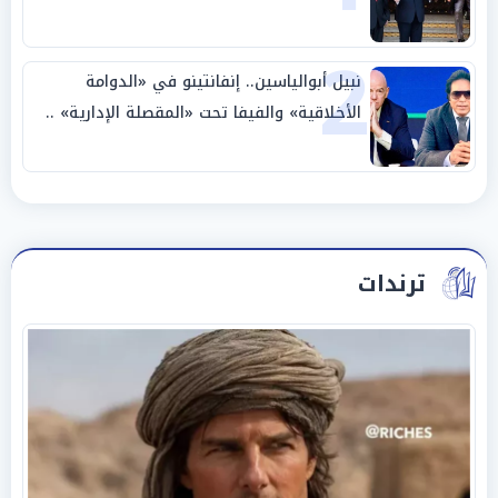
وحليفه في «ميتم استراتيجي»
2
نبيل أبوالياسين.. إنفانتينو في «الدوامة
الأخلاقية» والفيفا تحت «المقصلة الإدارية» ..
«عبادة العرش وجنازة المصداقية»
ترندات