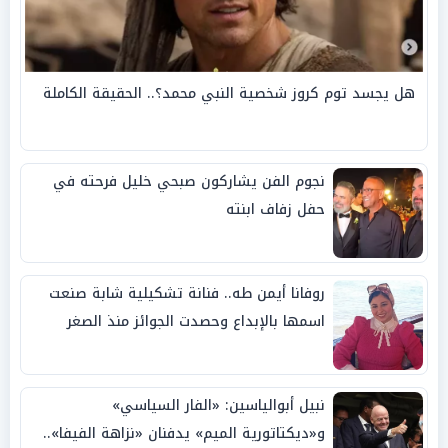
هل يجسد توم كروز شخصية النبي محمد؟.. الحقيقة الكاملة
نجوم الفن يشاركون صبحي خليل فرحته في
حفل زفاف ابنته
روفانا أيمن طه.. فنانة تشكيلية شابة صنعت
اسمها بالإبداع وحصدت الجوائز منذ الصغر
نبيل أبوالياسين: «الفار السياسي»
و«ديكتاتورية الميم» يدفنان «نزاهة الفيفا»..