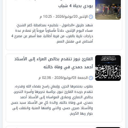
يودي بحياة 4 شباب
الإثنين 20/يوليو/2026 - 10:25 م
شهد طريق «الحامول - بلطيم» بمحافظة كفر الشيخ،
مساء اليوم الإثنين، حادثاً مأساوياً مروعاً إثر تصادم عدة
دراجات نارية بالقرب من قرية أطاليا، مما أسفر عن مصرع 4
أشخاص في مقتبل العمر.
القارئ نيوز تتقدم بخالص العزاء إلى الأستاذ
أحمد حمدي في وفاة خالته
الجمعة 03/يوليو/2026 - 02:38 م
بقلوب يعتصرها الحزن، وإيمانٍ راسخ بقضاء الله وقدره،
تتقدم جريدة القارئ نيوز، برئاسة تحريرها وأسرة التحرير،
بخالص التعازي وصادق المواساة إلى الأستاذ أحمد
حمدي، في وفاة خالته، والدة كلٍ من الأستاذ سيد حسن
والأستاذ صبري حسن، والتي وافتها المنية وانتقلت إلى
جوار ربها الكريم.