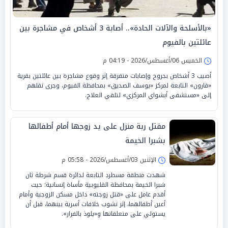
«بالأسلحة والآلات الحادة».. أصابة 3 أشخاص في مشاجرة بين
عائلتين بالفيوم
الخميس 06/أغسطس/2026 - 04:19 م
أصيب 3 أشخاص بجروح وإصابات متفرقة إثر وقوع مشاجرة بين عائلتين بقرية
«قارون» التابعة لمركز «يوسف الصديق» بمحافظة الفيوم، وجرى نقلهم
إلى «مستشفى أبشواي المركزي» لتلقي العلاج.
مقتل ربة منزل على يد زوجها أمام أطفالها
بشبرا الخيمة
الإثنين 03/أغسطس/2026 - 05:58 م
شهدت منطقة مسطرد التابعة لدائرة قسم شرطة ثان
شبرا الخيمة بمحافظة القليوبية مأساة إنسانية؛ حيث
أقدم عامل على «قتل زوجته» داخل مسكن الزوجية وأمام
أعين أطفالهما، إثر نشوب خلافات أسرية بينهما، قبل أن
يستولي على متعلقاتها و«يلوذ بالفرار».