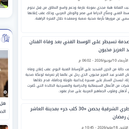
ت الفنانة هبة مجدي بموجة عارمة ودعم واسع النطاق من قِبل نجوم
سط الفني وصنّاع الدراما في مصر والوطن العربي، وذلك عقب إعلانها
سمي عن مرورها بأزمة صحية صعبة ومعقدة خلال الفترة الراهنة.
صدمة تسيطر على الوسط الفني بعد وفاة الفنان
د العزيز مخيون
لأربعاء 10/يونيو/2026 - 06:02 م
ت حالة من الحزن الشديد على الأوساط الفنية اليوم، عقب إعلان وفاة
نان القدير عبد العزيز مخيون، الذي رحل عن عالمنا إثر تعرضه لوعكة صحية
ئة، ليسدل الستار على مسيرة إبداعية طويلة وحافلة، قدم خلالها
شرات من الأعمال السينمائية والدرامية والمسرحية الخالدة التي حُفرت
أذهان وقلوب الجماهير العربية على مدار عقود.
هل 
بيطري الشرقية يحصن «30 كلب حر» بمدينة العاشر
الحق
 رمضان
لإثنين 18/مايو/2026 - 10:45 م