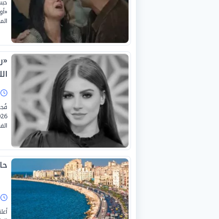
حبس
الم
«ر
ال
ا
الف
حال
ا
أعل