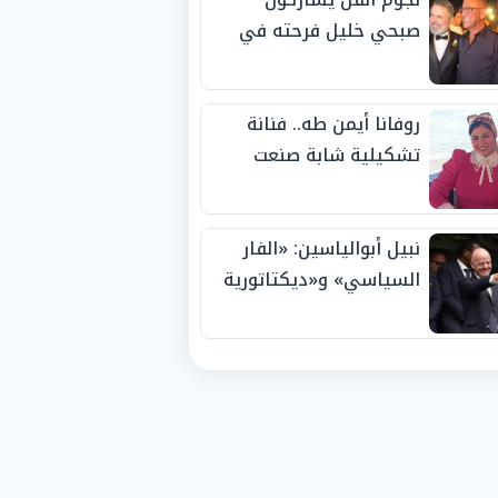
صبحي خليل فرحته في
حفل زفاف ابنته
روفانا أيمن طه.. فنانة
تشكيلية شابة صنعت
اسمها بالإبداع وحصدت
الجوائز منذ الصغر
نبيل أبوالياسين: «الفار
السياسي» و«ديكتاتورية
الميم» يدفنان «نزاهة
الفيفا».. وإقالة
«إنفانتينو» باتت حتمية