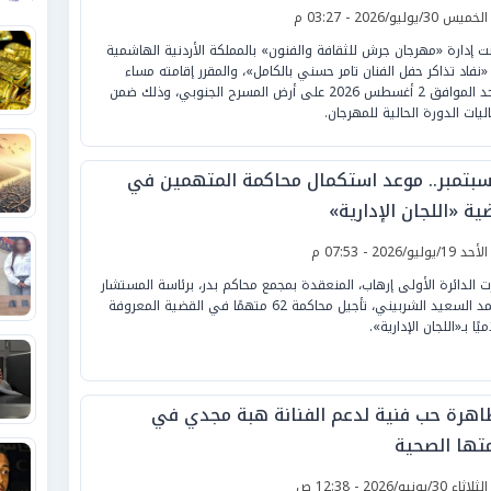
لخميس 30/يوليو/2026 - 03:27 م
نت إدارة «مهرجان جرش للثقافة والفنون» بالمملكة الأردنية الهاشمية
«نفاد تذاكر حفل الفنان تامر حسني بالكامل»، والمقرر إقامته مساء
الأحد الموافق 2 أغسطس 2026 على أرض المسرح الجنوبي، وذلك ضمن
ليات الدورة الحالية للمهرجان.
 سبتمبر.. موعد استكمال محاكمة المتهمين في
ة «اللجان الإدارية»
لأحد 19/يوليو/2026 - 07:53 م
ت الدائرة الأولى إرهاب، المنعقدة بمجمع محاكم بدر، برئاسة المستشار
محمد السعيد الشربيني، تأجيل محاكمة 62 متهمًا في القضية المعروفة
ميًا بـ«اللجان الإدارية».
اهرة حب فنية لدعم الفنانة هبة مجدي في
متها الصحية
لثلاثاء 30/يونيو/2026 - 12:38 ص