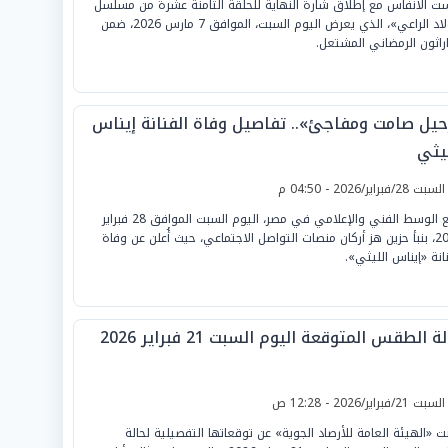
ت الأنفاس مع إطلاق شارة النهاية للحلقة الثامنة عشرة من مسلسل
«أولاد الراعي»، الذي يعرض اليوم السبت، الموافق 7 مارس 2026، ضمن
اراثون الرمضاني المشتعل.
حيل صامت ومفاجئ».. تفاصيل وفاة الفنانة إيناس
ليثي
لسبت 28/فبراير/2026 - 04:50 م
فُجع الوسط الفني والإعلامي في مصر، اليوم السبت الموافق 28 فبراير
2026، بنبأ حزين هز أركان منصات التواصل الاجتماعي، حيث أُعلن عن وفاة
نانة «إيناس الليثي».
ة الطقس المتوقعة اليوم السبت 21 فبراير 2026
لسبت 21/فبراير/2026 - 12:28 ص
نت «الهيئة العامة للأرصاد الجوية» عن توقعاتها التفصيلية لحالة