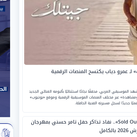
د الموسيقي العربي، محققًا نجاحًا استثنائيًا بألبومه الغنائي الجديد
جز الـ «43 مليون استماع ومشاهدة» عبر مختلف المنصات الموسيقية الرقمية وموقع «يوتيوب»
يًا جديدًا لسجل مسيرته الفنية الحافلة.
«Sold Out».. نفاد تذاكر حفل تامر حسني بمهرجان
20 بالكامل