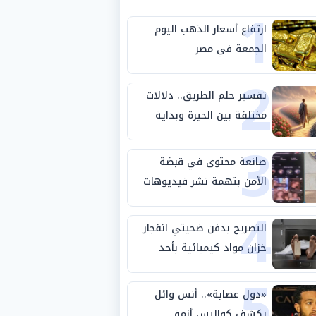
1
ارتفاع أسعار الذهب اليوم
الجمعة في مصر
2
تفسير حلم الطريق.. دلالات
مختلفة بين الحيرة وبداية
3
مرحلة جديدة
صانعة محتوى في قبضة
الأمن بتهمة نشر فيديوهات
4
خادشة للحياء
التصريح بدفن ضحيتي انفجار
خزان مواد كيميائية بأحد
5
مصانع الفيوم
«دول عصابة».. أنس وائل
يكشف كواليس أزمة