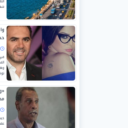
شهر
وا
حج
ا
في 
الف
وهب
توظ
«و
مح
ا
خيم
عقب