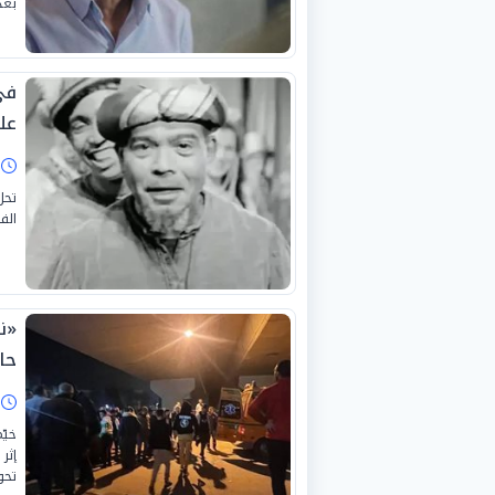
بعد
في
عل
ا
تحل
الف
«ن
حا
ا
إثر
تحو