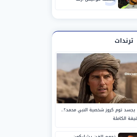
استبعاده المفاجئ من
الزمالك
ترندات
يجسد توم كروز شخصية النبي محمد؟..
يقة الكاملة
نجوم الفن يشاركون