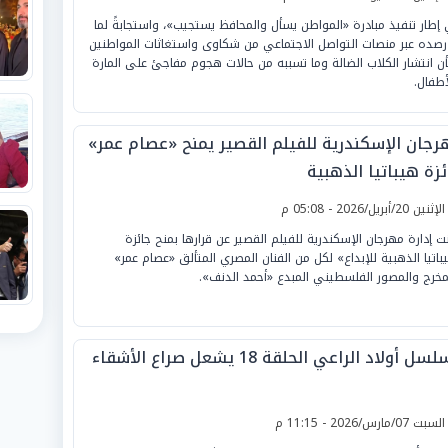
إطار تنفيذ مبادرة «المواطن يسأل والمحافظ يستجيب»، واستجابةً لما
رصده عبر منصات التواصل الاجتماعي من شكاوى واستغاثات المواطنين
ن انتشار الكلاب الضالة وما تسببه من حالات هجوم مفاجئ على المارة
أطفال.
رجان الإسكندرية للفيلم القصير يمنح «عصام عمر»
زة هيباتيا الذهبية
لإثنين 20/أبريل/2026 - 05:08 م
نت إدارة مهرجان الإسكندرية للفيلم القصير عن قرارها بمنح جائزة
باتيا الذهبية للإبداع» لكل من الفنان المصري المتألق «عصام عمر»
مخرج والمصور الفلسطيني المبدع «أحمد الدنف».
ل أولاد الراعي الحلقة 18 يشعل صراع الأشقاء
لسبت 07/مارس/2026 - 11:15 م