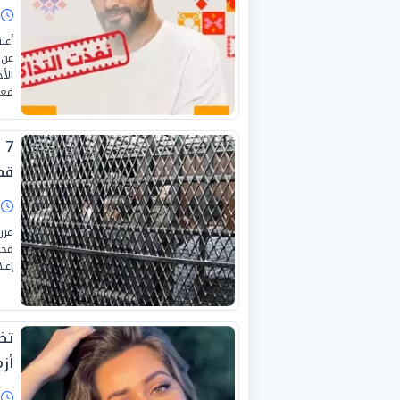
ا
أعل
عن 
فعا
7
قضي
ا
قرر
إعلا
تظ
أز
ا