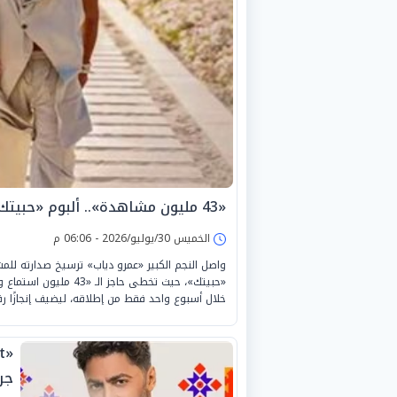
«43 مليون مشاهدة».. ألبوم «حبيتك» لـ عمرو دياب يكتسح المنصات الرقمية
الخميس 30/يوليو/2026 - 06:06 م
واصل النجم الكبير «عمرو دياب» ترسيخ صدارته للمشه
«حبيتك»، حيث تخطى حا
خلال أسبوع واحد فقط من إطلاقه، ليضيف إنجازًا رقم
جرش 26