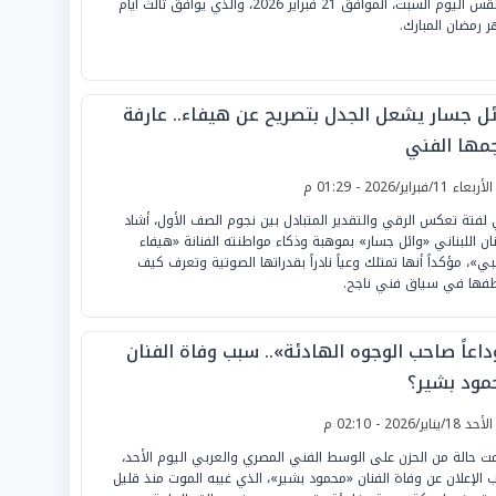
الطقس اليوم السبت، الموافق 21 فبراير 2026، والذي يوافق ثالث أيام
 رمضان المبارك.
ئل جسار يشعل الجدل بتصريح عن هيفاء.. عارفة
مها الفني
لأربعاء 11/فبراير/2026 - 01:29 م
لفتة تعكس الرقي والتقدير المتبادل بين نجوم الصف الأول، أشاد
نان اللبناني «وائل جسار» بموهبة وذكاء مواطنته الفنانة «هيفاء
ي»، مؤكداً أنها تمتلك وعياً نادراً بقدراتها الصوتية وتعرف كيف
فها في سياق فني ناجح.
داعاً صاحب الوجوه الهادئة».. سبب وفاة الفنان
مود بشير؟
لأحد 18/يناير/2026 - 02:10 م
ت حالة من الحزن على الوسط الفني المصري والعربي اليوم الأحد،
 الإعلان عن وفاة الفنان «محمود بشير»، الذي غيبه الموت منذ قليل