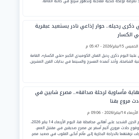
 تعرضه لوعكة صحية مفاجئة وتدهور سريع في حالته العامة.
 ذكرى رحيله.. حوار إذاعي نادر يستعيد عبقرية
ي الكسار
لخميس 15/يناير/2026 - 05:47 م
 علينا اليوم ذكرى رحيل الفنان الكوميدي الكبير «علي الكسار»، القامة
نية الشامخة، وأحد أعمدة المسرح والسينما في بدايات القرن العشرين.
هاية مأساوية لرحلة صداقة».. مصرع شابين في
دث مروع بقنا
لأربعاء 14/يناير/2026 - 09:06 م
خيّم الحزن الشديد على أهالي محافظة قنا، اليوم الأربعاء 14 يناير 2026،
 وقوع حادث مروري أليم أسفر عن مصرع صديقين في مقتبل العمر،
لت نزهتهما بالدراجة البخارية إلى مأتم أبكى القلوب في صعيد مصر.