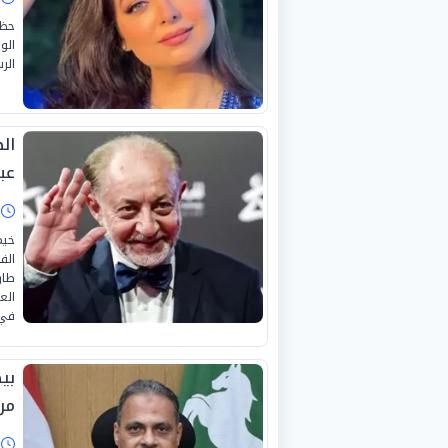
حظي
الو
الر
ال
عب
ا
خيم
الف
طار
الع
في 
من
ا