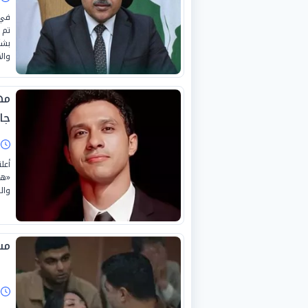
في 
تم 
بشأ
وال
مه
جائ
ا
أعل
«هي
وال
مسلس
ا