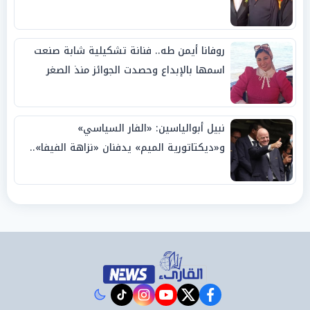
روفانا أيمن طه.. فنانة تشكيلية شابة صنعت
اسمها بالإبداع وحصدت الجوائز منذ الصغر
نبيل أبوالياسين: «الفار السياسي»
و«ديكتاتورية الميم» يدفنان «نزاهة الفيفا»..
وإقالة «إنفانتينو» باتت حتمية
instagram
tiktok
youtube
twitter
facebook