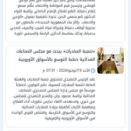
الوطني وترسيخ قيم المواطنة والانتماء، نظَّم مجمع
إعلام دمياط، التابع لقطاع الإعلام الداخلي برئاسة اللواء
الدكتور تامر شمس الدين، ندوة تثقيفية بعنوان «الوعي
والانتماء.. ركائز بناء الجمهورية الجديدة»، بالتعاون مع
مديرية أوقاف دمياط وشركة مياه الشرب والصرف الصحي
بدمياط، وذلك بمناسبة الذكرى الرابعة والسبعين لثورة
«تنمية الصادرات» يبحث مع مجلس الصناعات
الغذائية خطط التوسع بالأسواق الأوروبية
والإفريقية
الأحد 19/يوليو/2026 - 07:31 م
عقد الرئيس التنفيذي لصندوق تنمية الصادرات والهيئة
العامة لتنمية الصادرات المصرية، حاتم النواوي، اجتماعاً
موسعاً مع مجلس إدارة المجلس التصديري للصناعات
الغذائية برئاسة محمود بزان، والمدير التنفيذي للمجلس،
مي خيري. واستهدف اللقاء تدارس تطورات أداء القطاع،
ومناقشة الآليات الكفيلة بزيادة الصادرات الغذائية
والتوسع في الأسواق الخارجية، واقتناص الفرص الواعدة
في الأسواق الأوروبية والإفريقية.