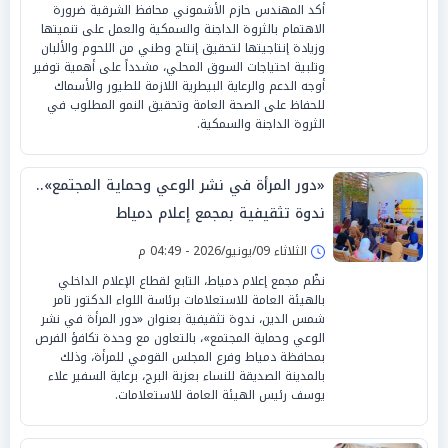
‏أكد المهندس حازم الأشموني محافظ الشرقية ضرورة
الاهتمام بالثروة الداجنة والسمكية والعمل على تنميتها
وزيادة إنتاجيتها لتحقيق إنتاج وطني من اللحوم والألبان
وتلبية احتياجات السوق المحلي، مشدداً على أهمية توفير
أوجه الدعم والرعاية البيطرية اللازمة للطيور والأسماك
للحفاظ على الصحة العامة وتحقيق النمو المطلوب في
الثروة الداجنة والسمكية.
«دور المرأة في نشر الوعي وحماية المجتمع»..
ندوة تثقيفية بمجمع إعلام دمياط
الثلاثاء 09/يونيو/2026 - 04:49 م
نظّم مجمع إعلام دمياط، التابع لقطاع الإعلام الداخلي
بالهيئة العامة للاستعلامات برئاسة اللواء الدكتور تامر
شمس الدين، ندوة تثقيفية بعنوان «دور المرأة في نشر
الوعي وحماية المجتمع»، بالتعاون مع وحدة تكافؤ الفرص
بمحافظة دمياط وفرع المجلس القومي للمرأة، وذلك
بالمدينة الصديقة للنساء بعزبة البرج، برعاية السفير علاء
يوسف رئيس الهيئة العامة للاستعلامات.