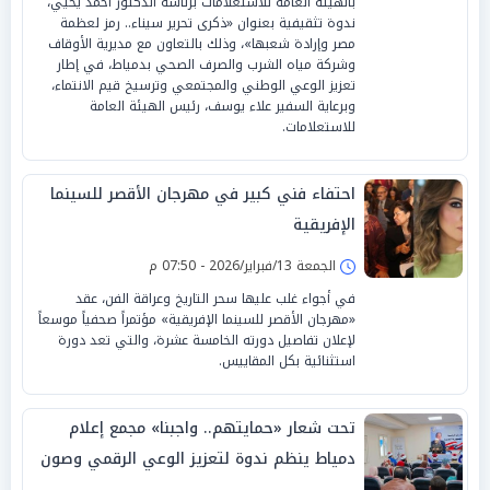
بالهيئة العامة للاستعلامات برئاسة الدكتور أحمد يحيي،
ندوة تثقيفية بعنوان «ذكرى تحرير سيناء.. رمز لعظمة
مصر وإرادة شعبها»، وذلك بالتعاون مع مديرية الأوقاف
وشركة مياه الشرب والصرف الصحي بدمياط، في إطار
تعزيز الوعي الوطني والمجتمعي وترسيخ قيم الانتماء،
وبرعاية السفير علاء يوسف، رئيس الهيئة العامة
للاستعلامات.
احتفاء فني كبير في مهرجان الأقصر للسينما
الإفريقية
الجمعة 13/فبراير/2026 - 07:50 م
في أجواء غلب عليها سحر التاريخ وعراقة الفن، عقد
«مهرجان الأقصر للسينما الإفريقية» مؤتمراً صحفياً موسعاً
لإعلان تفاصيل دورته الخامسة عشرة، والتي تعد دورة
استثنائية بكل المقاييس.
تحت شعار «حمايتهم.. واجبنا» مجمع إعلام
دمياط ينظم ندوة لتعزيز الوعي الرقمي وصون
الهوية الوطنية