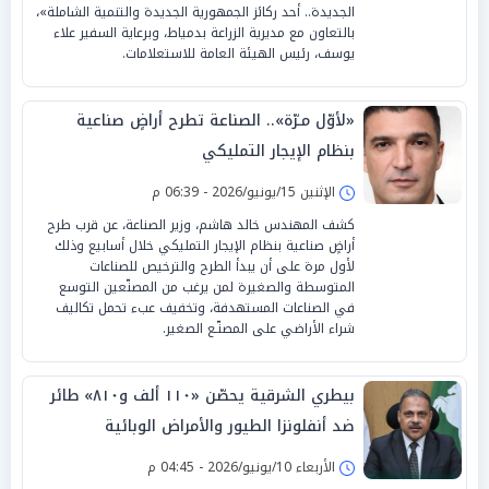
الجديدة.. أحد ركائز الجمهورية الجديدة والتنمية الشاملة»،
بالتعاون مع مديرية الزراعة بدمياط، وبرعاية السفير علاء
يوسف، رئيس الهيئة العامة للاستعلامات.
«لأوّل مـرّة».. الصناعة تطرح أراضٍ صناعية
بنظام الإيجار التمليكي
الإثنين 15/يونيو/2026 - 06:39 م
كشف المهندس خالد هاشم، وزير الصناعة، عن قرب طرح
أراضٍ صناعية بنظام الإيجار التمليكي خلال أسابيع وذلك
لأول مرة على أن يبدأ الطرح والترخيص للصناعات
المتوسطة والصغيرة لمن يرغب من المصنّعين التوسع
في الصناعات المستهدفة، وتخفيف عبء تحمل تكاليف
شراء الأراضي على المصنّـع الصغير.
بيطري الشرقية يحصّن «١١٠ ألف و٨١٠» طائر
ضد أنفلونزا الطيور والأمراض الوبائية
الأربعاء 10/يونيو/2026 - 04:45 م