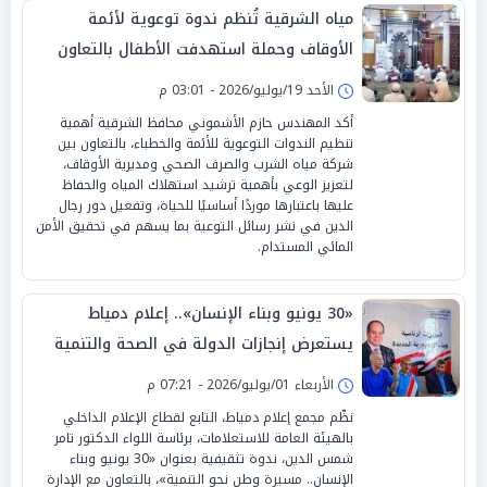
مياه الشرقية تُنظم ندوة توعوية لأئمة
الأوقاف وحملة استهدفت الأطفال بالتعاون
مع مديريتي الأوقاف والشباب والرياضة
الأحد 19/يوليو/2026 - 03:01 م
أكد المهندس حازم الأشموني محافظ الشرقية أهمية
تنظيم الندوات التوعوية للأئمة والخطباء، بالتعاون بين
شركة مياه الشرب والصرف الصحي ومديرية الأوقاف،
لتعزيز الوعي بأهمية ترشيد استهلاك المياه والحفاظ
عليها باعتبارها موردًا أساسيًا للحياة، وتفعيل دور رجال
الدين في نشر رسائل التوعية بما يسهم في تحقيق الأمن
المائي المستدام.
«30 يونيو وبناء الإنسان».. إعلام دمياط
يستعرض إنجازات الدولة في الصحة والتنمية
الأربعاء 01/يوليو/2026 - 07:21 م
نظّم مجمع إعلام دمياط، التابع لقطاع الإعلام الداخلي
بالهيئة العامة للاستعلامات، برئاسة اللواء الدكتور تامر
شمس الدين، ندوة تثقيفية بعنوان «30 يونيو وبناء
الإنسان.. مسيرة وطن نحو التنمية»، بالتعاون مع الإدارة