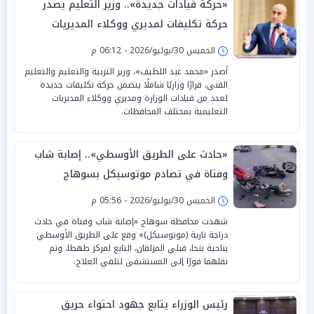
«حركة قيادات جديدة».. وزير التعليم يصدر
حركة تكليفات لمديري ووكلاء المديريات
بالتعليم
الخميس 30/يوليو/2026 - 06:12 م
أصدر «محمد عبد اللطيف»، وزير التربية والتعليم والتعليم
الفني، قرارًا وزاريًا شاملًا يتضمن حركة تكليفات جديدة
لعدد من قيادات الوزارة ومديري ووكلاء المديريات
التعليمية بمختلف المحافظات.
«حادث على الطريق الأوسطي».. إصابة شاب
وفتاة في تصادم موتوسيكل بسوهاج
الخميس 30/يوليو/2026 - 05:56 م
شهدت محافظة سوهاج «إصابة شاب وفتاة في حادث
دراجة نارية (موتوسيكل)» وقع على الطريق الأوسطي
بناحية بنجا، قبلي المزلقان، التابع لمركز طهطا، وتم
نقلهما فورًا إلى المستشفى لتلقي العلاج.
رئيس الوزراء يتابع جهود احتواء حريق