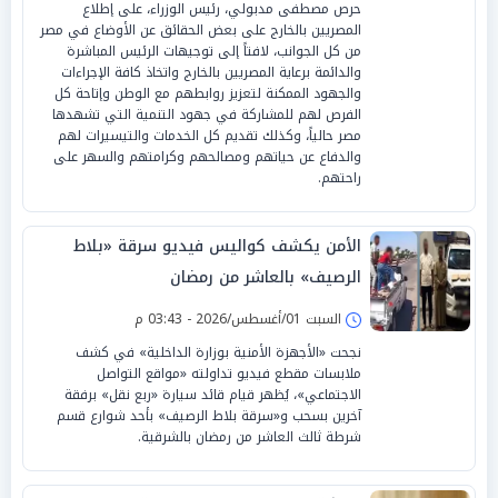
حرص مصطفى مدبولي، رئيس الوزراء، على إطلاع
المصريين بالخارج على بعض الحقائق عن الأوضاع في مصر
من كل الجوانب، لافتاً إلى توجيهات الرئيس المباشرة
والدائمة برعاية المصريين بالخارج واتخاذ كافة الإجراءات
والجهود الممكنة لتعزيز روابطهم مع الوطن وإتاحة كل
الفرص لهم للمشاركة في جهود التنمية التي تشهدها
مصر حالياً، وكذلك تقديم كل الخدمات والتيسيرات لهم
والدفاع عن حياتهم ومصالحهم وكرامتهم والسهر على
راحتهم.
الأمن يكشف كواليس فيديو سرقة «بلاط
الرصيف» بالعاشر من رمضان
السبت 01/أغسطس/2026 - 03:43 م
نجحت «الأجهزة الأمنية بوزارة الداخلية» في كشف
ملابسات مقطع فيديو تداولته «مواقع التواصل
الاجتماعي»، يُظهر قيام قائد سيارة «ربع نقل» برفقة
آخرين بسحب و«سرقة بلاط الرصيف» بأحد شوارع قسم
شرطة ثالث العاشر من رمضان بالشرقية.