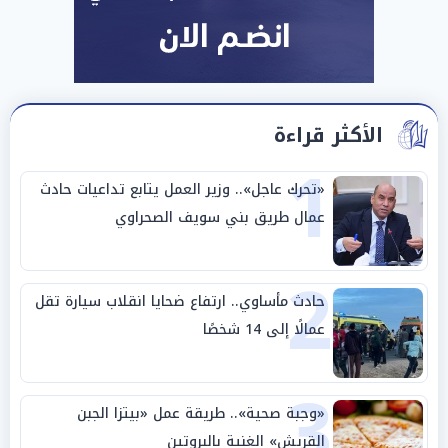
الأكثر قراءة
1
«تحرك عاجل».. وزير العمل يتابع تداعيات حادث
عمال طريق بني سويف الصحراوي
2
حادث مأساوي.. ارتفاع ضحايا انقلاب سيارة تقل
عمالًا إلى 14 شخصًا
3
«وجبة صحية».. طريقة عمل «بيتزا الجبن
القريش» الغنية بالبروتين