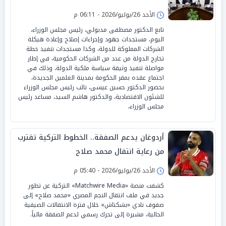
الأحد 26/يوليو/2026 - 06:11 م
تابع الدكتور مصطفى مدبولي، رئيس مجلس الوزراء،
اليوم، مستجدات جهود وإجراءات إصلاح وإعادة هيكلة
الشركات المملوكة للدولة، وكذا مستجدات تنفيذ خطة
تخارج الدولة من عدد من الشركات الحكومية، في إطار
مواصلة تنفيذ وثيقة سياسة ملكية الدولة، وذلك في
اجتماع عقده بمقر الحكومة بمدينة العلمين الجديدة،
بحضور الدكتور حسين عيسى، نائب رئيس مجلس الوزراء
للشئون الاقتصادية، والدكتور هاشم السيد، مساعد رئيس
مجلس الوزراء،
أردوغان يدعم الصفقة.. الخطوط التركية تقترب
من رعاية انتقال محمد صلاح
الأحد 26/يوليو/2026 - 05:40 م
كشفت منصة «Matchwire Media» التركية عن تطور
جديد في ملف انتقال النجم المصري «محمد صلاح» إلى
صفوف نادي «بشكتاش» خلال فترة الانتقالات الصيفية
الحالية، مشيرة إلى تحرك رسمي لدعم الصفقة مالياً.