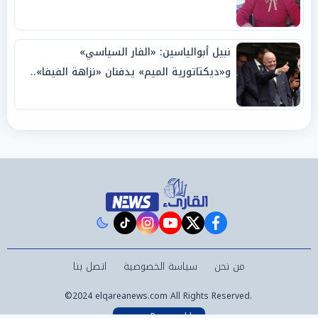
نبيل أبوالياسين: «الفار السياسي»
و«ديكتاتورية الميم» يدفنان «نزاهة الفيفا»..
وإقالة «إنفانتينو» باتت حتمية
instagram
tiktok
youtube
twitter
facebook
من نحن
سياسة الخصوصية
اتصل بنا
©2024 elqareanews.com All Rights Reserved.
Powered by