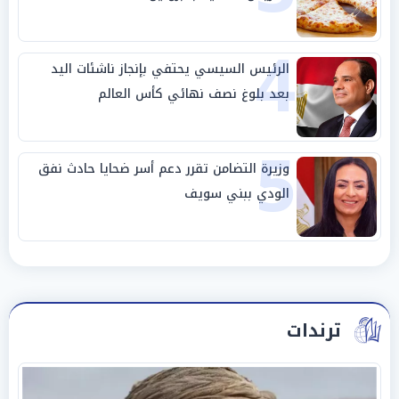
4
الرئيس السيسي يحتفي بإنجاز ناشئات اليد
بعد بلوغ نصف نهائي كأس العالم
5
وزيرة التضامن تقرر دعم أسر ضحايا حادث نفق
الودي ببني سويف
ترندات