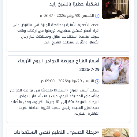
تشكيلًا خطيرًا بالشيخ زايد
الخميس 30/يوليو/2026 - 03:47 م
نجحت الأجهزة الأمنية بمحافظة الجيزة في «القبض على
أفراد أخطر تشكيل عصابي»، تورطوا في ارتكاب وقائع
سرقة متعدة استهدفت منازل وممتلكات كبار رجال
الأعمال والأثرياء بمنطقة الشيخ زايد.
أسعار الفراخ ببورصة الدواجن اليوم الأربعاء
29-7-2026
الأربعاء 29/يوليو/2026 - 09:00 ص
سجلت أسعار الفراخ «استقرارًا ملحوظًا في بورصة الدواجن
والأسواق المحلية» اليوم، حيث بلغت أسعار الدواجن
البيضاء بالمزرعة «60 إلى 61 جنيهًا للكيلو»، وفق ما أعلنه
«عبدالعزيز السيد» رئيس شعبة الثروة الداجنة بغرفة
القاهرة التجارية.
«مرحلة الحسم».. التعليم تنهي الاستعدادات