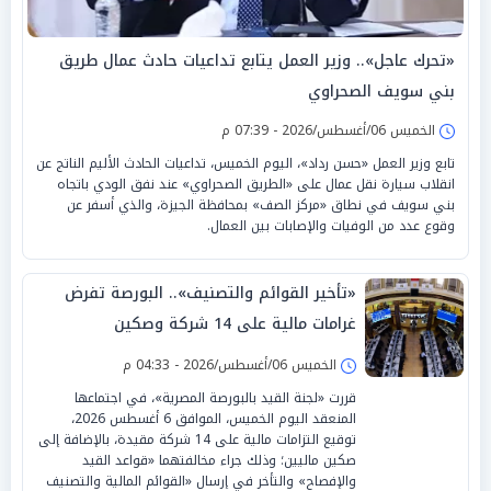
«تحرك عاجل».. وزير العمل يتابع تداعيات حادث عمال طريق
بني سويف الصحراوي
الخميس 06/أغسطس/2026 - 07:39 م
تابع وزير العمل «حسن رداد»، اليوم الخميس، تداعيات الحادث الأليم الناتج عن
انقلاب سيارة نقل عمال على «الطريق الصحراوي» عند نفق الودي باتجاه
بني سويف في نطاق «مركز الصف» بمحافظة الجيزة، والذي أسفر عن
وقوع عدد من الوفيات والإصابات بين العمال.
«تأخير القوائم والتصنيف».. البورصة تفرض
غرامات مالية على 14 شركة وصكين
الخميس 06/أغسطس/2026 - 04:33 م
قررت «لجنة القيد بالبورصة المصرية»، في اجتماعها
المنعقد اليوم الخميس، الموافق 6 أغسطس 2026،
توقيع التزامات مالية على 14 شركة مقيدة، بالإضافة إلى
صكين ماليين؛ وذلك جراء مخالفتهما «قواعد القيد
والإفصاح» والتأخر في إرسال «القوائم المالية والتصنيف