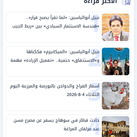
الأكثر قراءة
1
نبيل أبوالياسين: «لما تقرأ يصبح قرار»..
«هندسة الاستثمار السيادي» بين «ربط الجيب
بالوطن» و«سيادة الكلمة»
2
نبيل أبوالياسين: «الميكانيزم» فككناها
و«الاستحقاق» حتمية.. «تفعيل الإرادة» مهمة
الجامعة العربية
3
أسعار الفراخ والدواجن بالبورصة والمزرعة اليوم
الثلاثاء 4-8-2026
4
حادث قطار في سوهاج يسفر عن مصرع مسن
عند مزلقان المراغة