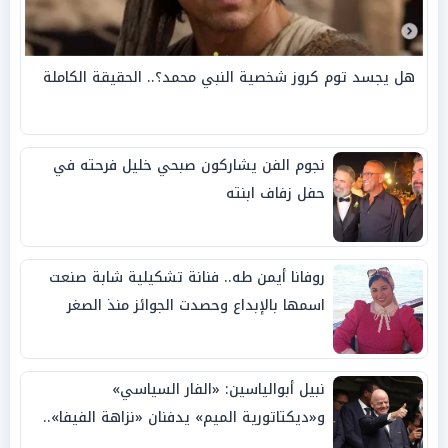
هل يجسد توم كروز شخصية النبي محمد؟.. الحقيقة الكاملة
نجوم الفن يشاركون صبحي خليل فرحته في
حفل زفاف ابنته
روفانا أيمن طه.. فنانة تشكيلية شابة صنعت
اسمها بالإبداع وحصدت الجوائز منذ الصغر
نبيل أبوالياسين: «الفار السياسي»
و«ديكتاتورية الميم» يدفنان «نزاهة الفيفا»..
وإقالة «إنفانتينو» باتت حتمية