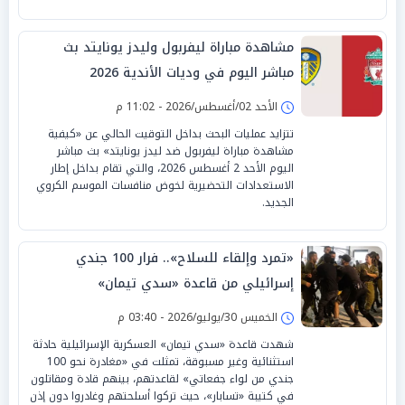
مشاهدة مباراة ليفربول وليدز يونايتد بث
مباشر اليوم في وديات الأندية 2026
الأحد 02/أغسطس/2026 - 11:02 م
تتزايد عمليات البحث بداخل التوقيت الحالي عن «كيفية
مشاهدة مباراة ليفربول ضد ليدز يونايتد» بث مباشر
اليوم الأحد 2 أغسطس 2026، والتي تقام بداخل إطار
الاستعدادات التحضيرية لخوض منافسات الموسم الكروي
الجديد.
«تمرد وإلقاء للسلاح».. فرار 100 جندي
إسرائيلي من قاعدة «سدي تيمان»
الخميس 30/يوليو/2026 - 03:40 م
شهدت قاعدة «سدي تيمان» العسكرية الإسرائيلية حادثة
استثنائية وغير مسبوقة، تمثلت في «مغادرة نحو 100
جندي من لواء جفعاتي» لقاعدتهم، بينهم قادة ومقاتلون
في كتيبة «تسابار»، حيث تركوا أسلحتهم وغادروا دون إذن