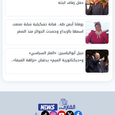
حفل زفاف ابنته
روفانا أيمن طه.. فنانة تشكيلية شابة صنعت
اسمها بالإبداع وحصدت الجوائز منذ الصغر
نبيل أبوالياسين: «الفار السياسي»
و«ديكتاتورية الميم» يدفنان «نزاهة الفيفا»..
وإقالة «إنفانتينو» باتت حتمية