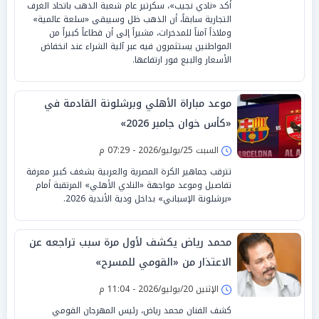
أكد «نادي نجيب»، سكرتير عام شعبة الذهب باتحاد الغرف
التجارية سابقاً، أن الذهب ظل وسيبقى «سلعة عالمية»
وملاذاً آمناً للمدخرات، مشيراً إلى أن قطاعاً كبيراً من
المواطنين يستثمرون فيه عبر آلية الشراء عند انخفاض
الأسعار والبيع فور ارتفاعها.
موعد مباراة الأهلي وبرشلونة القادمة في
«كأس خوان جامبر 2026»
السبت 25/يوليو/2026 - 07:29 م
تترقب جماهير الكرة المصرية والعربية بشغف كبير معرفة
تفاصيل وموعد مواجهة «النادي الأهلي» المرتقبة أمام
«برشلونة الإسباني» بداخل ودية الأندية 2026.
محمد رياض يكشف لأول مرة سبب تراجعه عن
الاعتذار من «القومي للمسرح»
الإثنين 20/يوليو/2026 - 11:04 م
كشف الفنان محمد رياض، رئيس المهرجان القومي