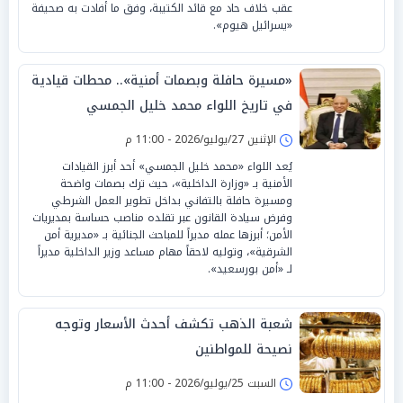
عقب خلاف حاد مع قائد الكتيبة، وفق ما أفادت به صحيفة
«يسرائيل هيوم».
«مسيرة حافلة وبصمات أمنية».. محطات قيادية
في تاريخ اللواء محمد خليل الجمسي
الإثنين 27/يوليو/2026 - 11:00 م
يُعد اللواء «محمد خليل الجمسي» أحد أبرز القيادات
الأمنية بـ «وزارة الداخلية»، حيث ترك بصمات واضحة
ومسيرة حافلة بالتفاني بداخل تطوير العمل الشرطي
وفرض سيادة القانون عبر تقلده مناصب حساسة بمديريات
الأمن؛ أبرزها عمله مديراً للمباحث الجنائية بـ «مديرية أمن
الشرقية»، وتوليه لاحقاً مهام مساعد وزير الداخلية مديراً
لـ «أمن بورسعيد».
شعبة الذهب تكشف أحدث الأسعار وتوجه
نصيحة للمواطنين
السبت 25/يوليو/2026 - 11:00 م