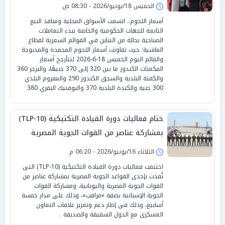
الخميس 18/يونيو/2026 - 08:30 ص
أسعار اللحوم.. اتسمت الأسواق المحلية ومنافذ البيع
التابعة للجهات الحكومية والخاصة ببدء التعاملات
الصباحية بحالة من التباين في القوائم السعرية لقطاع
الماشية؛ حيث تفاوتت أسعار اللحوم المجمدة والمذبوحة
والقائم اليوم الخميس 18-6-2026 لتتأرجح أسعار
المكعبات الكندوز ما بين 320 إلى 370 جنيهًا، والبرجر 360
والكفتة البلدية والسجق الكندوز 290 والمفروم البلدي
300 جنيه والكبدة البلدية 370 والبوفتيك البقري 380
ختام فعاليات دورة القيادة التكتيكية (TLP-10)
بمشاركة عناصر من القوات الجوية المصرية
واليونانية
الثلاثاء 16/يونيو/2026 - 06:20 م
اختتمت فعاليات دورة القيادة التكتيكية (TLP-10) التى
نُفذت بإحدى القواعد الجوية المصرية بمشاركة عناصر من
القوات الجوية المصرية واليونانية، ومشاركة القوات
الجوية الإسبانية بصفة «مراقب»، وذلك على مدار خمسة
أسابيع، وذلك فى إطار دعم وتعزيز علاقات التعاون
العسكرى مع الدول الشقيقة والصديقة .