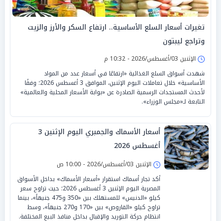
تغيرات أسعار السلع الأساسية.. ارتفاع السكر والأرز والزيت
وتراجع ليبتون
الإثنين 03/أغسطس/2026 - 10:32 م
شهدت أسواق السلع الغذائية «ارتفاعًا في أسعار عدد من المواد
الأساسية» خلال تعاملات اليوم الإثنين، الموافق 3 أغسطس 2026؛ وفقًا
لأحدث المستجدات الرسمية الصادرة عن «بوابة الأسعار المحلية والعالمية»
التابعة لـ«مجلس الوزراء».
أسعار الأسماك والجمبري اليوم الإثنين 3
أغسطس 2026
الإثنين 03/أغسطس/2026 - 10:00 ص
أكد تجار أسماك استقرار «أسعار الأسماك» بداخل الأسواق
المصرية اليوم الإثنين 3 أغسطس 2026؛ حيث تراوح سعر
كيلو «الدنيس» للمستهلك بين «350 و475 جنيهاً»، بينما
تراوح كيلو «القاروص» بين «170 و270 جنيهاً»، وسط
انتظام حركة التوريد والإقبال بداخل منافذ البيع المختلفة.