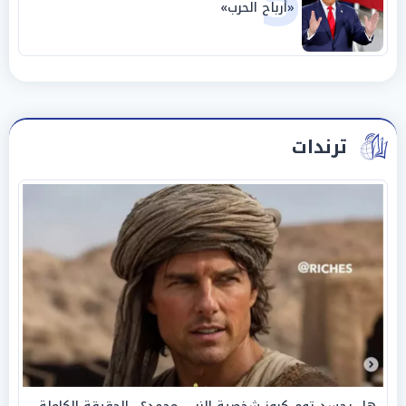
5
«أرباح الحرب»
ترندات