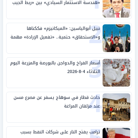
1
«هندسة الاستثمار السيادي» بين «ربط الجيب
بالوطن» و«سيادة الكلمة»
2
نبيل أبوالياسين: «الميكانيزم» فككناها
و«الاستحقاق» حتمية.. «تفعيل الإرادة» مهمة
الجامعة العربية
3
أسعار الفراخ والدواجن بالبورصة والمزرعة اليوم
الثلاثاء 4-8-2026
4
حادث قطار في سوهاج يسفر عن مصرع مسن
عند مزلقان المراغة
ترامب يفتح النار على شركات النفط بسبب