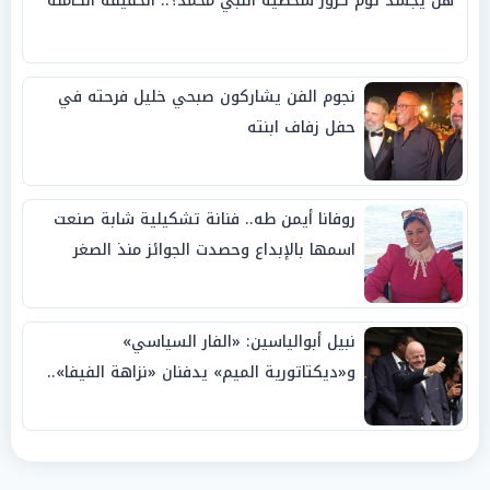
هل يجسد توم كروز شخصية النبي محمد؟.. الحقيقة الكاملة
نجوم الفن يشاركون صبحي خليل فرحته في
حفل زفاف ابنته
روفانا أيمن طه.. فنانة تشكيلية شابة صنعت
اسمها بالإبداع وحصدت الجوائز منذ الصغر
نبيل أبوالياسين: «الفار السياسي»
و«ديكتاتورية الميم» يدفنان «نزاهة الفيفا»..
وإقالة «إنفانتينو» باتت حتمية