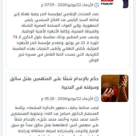
الأربعاء 22/يوليو/2026 - 07:59 م
بعث المتحدث الإعلامي لمؤسسة العـز برقية تهنئة إلى
فخامة السيد الرئيس عبد الفتاح السيسي، رئيس
الجمهورية، وإلى القوات المسلحة المصرية الباسلة،
والشرطة المصرية، وكافة الأجهزة الأمنية الوطنية،
وشعب مصـر العظيم، وذلك بمناسبة حلول الذكرى الـ 74
لثورة الـ 23 من يوليو. وتتقدم مؤسسة العـز للأجهزة
المنزلية، بأخلص التهاني وأطيب التمنيات بهذه المناسبة
التاريخية، التي جسدت الخط الفاصل في مسيرة تحرر
الوطن
حكم بالإعدام شنقًا على المتهمين بقتل سائق
وسرقته في البحيرة
الأربعاء 22/يوليو/2026 - 05:28 م
قضت محكمة جنايات دمنهور «الدائرة السابعة»، برئاسة
المستشار الدكتور «سامح عبد الله»، وعضوية المستشارين
«أحمد محمد خضر» و«أحمد محمد خليل»، بالإعدام شنقاً
على متهمَين اثنين؛ لاتهامهما بقتل سائق عمداً مع سبق
الإصرار والترصد، واستدراجه لسرقة متعلقاته ودراجته