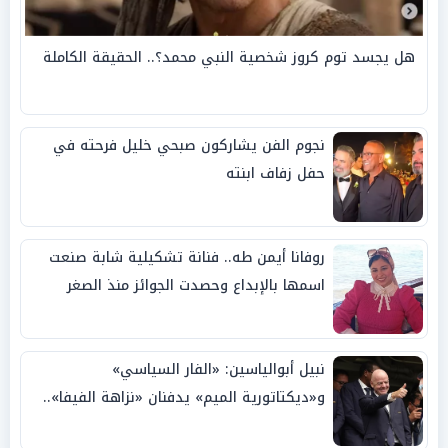
هل يجسد توم كروز شخصية النبي محمد؟.. الحقيقة الكاملة
نجوم الفن يشاركون صبحي خليل فرحته في
حفل زفاف ابنته
روفانا أيمن طه.. فنانة تشكيلية شابة صنعت
اسمها بالإبداع وحصدت الجوائز منذ الصغر
نبيل أبوالياسين: «الفار السياسي»
و«ديكتاتورية الميم» يدفنان «نزاهة الفيفا»..
وإقالة «إنفانتينو» باتت حتمية