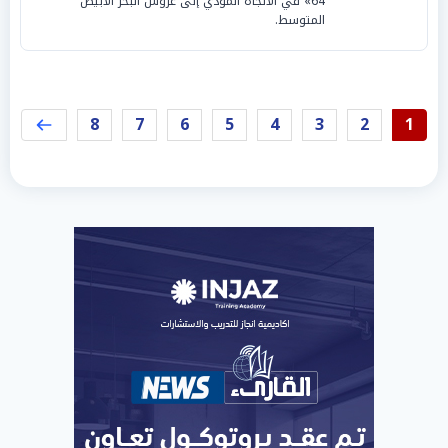
64» في الاتجاه المؤدي إلى عروس البحر الأبيض
المتوسط.
8
7
6
5
4
3
2
1