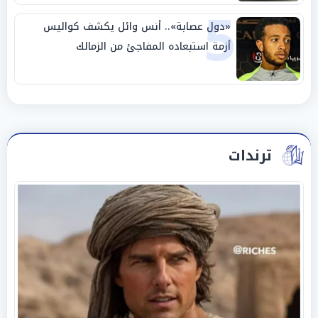
5
«دول عصابة».. أنس وائل يكشف كواليس
أزمة استبعاده المفاجئ من الزمالك
ترندات