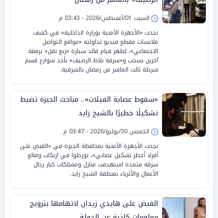
السبت 01/أغسطس/2026 - 03:43 م
نجحت «الأجهزة الأمنية بوزارة الداخلية» في كشف
ملابسات مقطع فيديو تداولته «مواقع التواصل
الاجتماعي»، يُظهر قيام قائد سيارة «ربع نقل» برفقة
آخرين بسحب و«سرقة بلاط الرصيف» بأحد شوارع قسم
شرطة ثالث العاشر من رمضان بالشرقية.
«سقوط عصابة الفيلات».. مباحث الجيزة تضبط
تشكيلًا خطيرًا بالشيخ زايد
الخميس 30/يوليو/2026 - 03:47 م
نجحت الأجهزة الأمنية بمحافظة الجيزة في «القبض على
أفراد أخطر تشكيل عصابي»، تورطوا في ارتكاب وقائع
سرقة متعدة استهدفت منازل وممتلكات كبار رجال
الأعمال والأثرياء بمنطقة الشيخ زايد.
القبض على هايدي زيدان لاتهامها بترويج
معلومات كاذبة عن الدولة