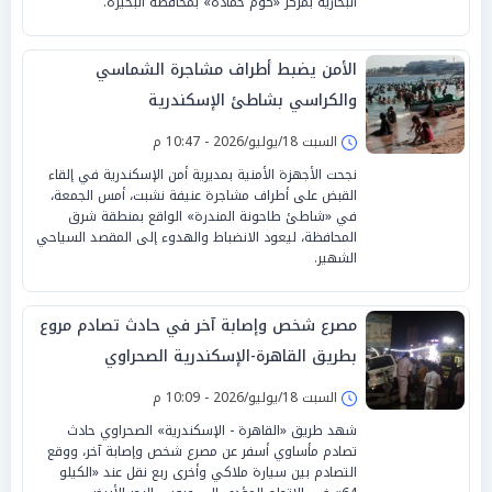
البخارية بمركز «كوم حمادة» بمحافظة البحيرة.
الأمن يضبط أطراف مشاجرة الشماسي
والكراسي بشاطئ الإسكندرية
السبت 18/يوليو/2026 - 10:47 م
نجحت الأجهزة الأمنية بمديرية أمن الإسكندرية في إلقاء
القبض على أطراف مشاجرة عنيفة نشبت، أمس الجمعة،
في «شاطئ طاحونة المندرة» الواقع بمنطقة شرق
المحافظة، ليعود الانضباط والهدوء إلى المقصد السياحي
الشهير.
مصرع شخص وإصابة آخر في حادث تصادم مروع
بطريق القاهرة-الإسكندرية الصحراوي
السبت 18/يوليو/2026 - 10:09 م
شهد طريق «القاهرة - الإسكندرية» الصحراوي حادث
تصادم مأساوي أسفر عن مصرع شخص وإصابة آخر، ووقع
التصادم بين سيارة ملاكي وأخرى ربع نقل عند «الكيلو