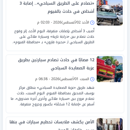
«تصادم على الطريق السياحي».. إصابة 3
أشخاص في حادث بالفيوم
الأحد 02/أغسطس/2026 - 02:03 م
أُصيب 3 أشخاص بإصابات متفرقة، اليوم الأحد، إثر وقوع
حادث تصادم بين «دراجة نارية» وسيارة ملاكي على
الطريق السياحي لـ «بحيرة قارون» بـ «محافظة الفيوم».
12 مصابًا في حادث تصادم سيارتين بطريق
عزبة الصعايدة السياحي
السبت 01/أغسطس/2026 - 06:38 م
شهد طريق «عزبة الصعايدة السياحي» بنطاق مركز
يوسف الصديق بمحافظة الفيوم، اليوم السبت، حادث
تصادم مروع بين «سيارة ملاكي وأخرى أجرة صندوق»، ما
أسفر عن «إصابة 12 شخصًا» بكسور وجروح متفرقة.
الأمن يكشف ملابسات تحطيم سيارات في بنها