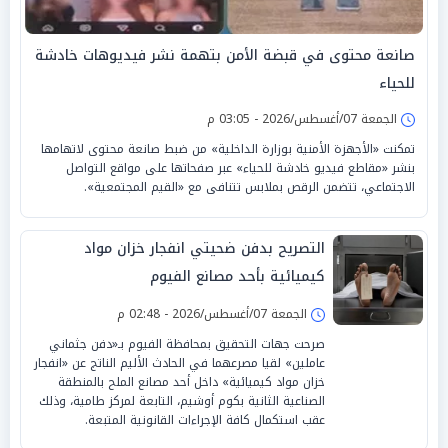
صانعة محتوى في قبضة الأمن بتهمة نشر فيديوهات خادشة
للحياء
الجمعة 07/أغسطس/2026 - 03:05 م
تمكنت «الأجهزة الأمنية بوزارة الداخلية» من ضبط صانعة محتوى لاتهامها
بنشر «مقاطع فيديو خادشة للحياء» عبر صفحاتها على مواقع التواصل
الاجتماعي، تتضمن الرقص بملابس تتنافى مع «القيم المجتمعية».
التصريح بدفن ضحيتي انفجار خزان مواد
كيميائية بأحد مصانع الفيوم
الجمعة 07/أغسطس/2026 - 02:48 م
صرحت جهات التحقيق بمحافظة الفيوم بـ«دفن جثماني
عاملين» لقيا مصرعهما في الحادث الأليم الناتج عن «انفجار
خزان مواد كيميائية» داخل أحد مصانع الملح بالمنطقة
الصناعية الثانية بكوم أوشيم، التابعة لمركز طامية، وذلك
عقب استكمال كافة الإجراءات القانونية المتبعة.