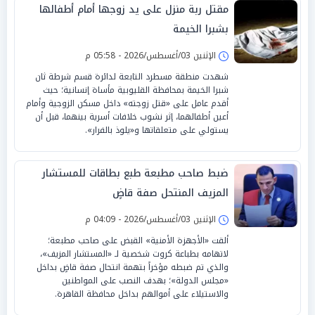
مقتل ربة منزل على يد زوجها أمام أطفالها
بشبرا الخيمة
الإثنين 03/أغسطس/2026 - 05:58 م
شهدت منطقة مسطرد التابعة لدائرة قسم شرطة ثان
شبرا الخيمة بمحافظة القليوبية مأساة إنسانية؛ حيث
أقدم عامل على «قتل زوجته» داخل مسكن الزوجية وأمام
أعين أطفالهما، إثر نشوب خلافات أسرية بينهما، قبل أن
يستولي على متعلقاتها و«يلوذ بالفرار».
ضبط صاحب مطبعة طبع بطاقات للمستشار
المزيف المنتحل صفة قاضٍ
الإثنين 03/أغسطس/2026 - 04:09 م
ألقت «الأجهزة الأمنية» القبض على صاحب مطبعة؛
لاتهامه بطباعة كروت شخصية لـ «المستشار المزيف»،
والذي تم ضبطه مؤخراً بتهمة انتحال صفة قاضٍ بداخل
«مجلس الدولة»؛ بهدف النصب على المواطنين
والاستيلاء على أموالهم بداخل محافظة القاهرة.