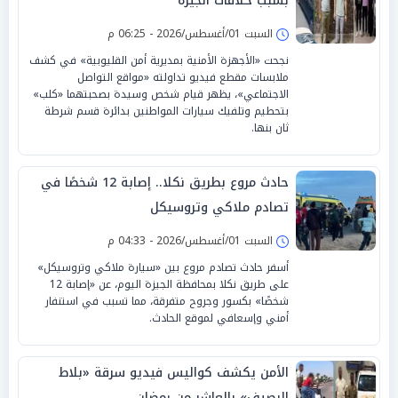
بسبب خلافات الجيرة
السبت 01/أغسطس/2026 - 06:25 م
نجحت «الأجهزة الأمنية بمديرية أمن القليوبية» في كشف
ملابسات مقطع فيديو تداولته «مواقع التواصل
الاجتماعي»، يظهر قيام شخص وسيدة بصحبتهما «كلب»
بتحطيم وتلفيك سيارات المواطنين بدائرة قسم شرطة
ثان بنها.
حادث مروع بطريق نكلا.. إصابة 12 شخصًا في
تصادم ملاكي وتروسيكل
السبت 01/أغسطس/2026 - 04:33 م
أسفر حادث تصادم مروع بين «سيارة ملاكي وتروسيكل»
على طريق نكلا بمحافظة الجيزة اليوم، عن «إصابة 12
شخصًا» بكسور وجروح متفرقة، مما تسبب في استنفار
أمني وإسعافي لموقع الحادث.
الأمن يكشف كواليس فيديو سرقة «بلاط
الرصيف» بالعاشر من رمضان