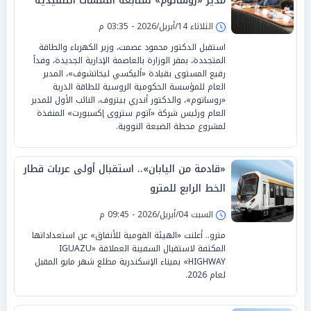
مدير «روساتوم» لمتابعة اللمسات التنفيذية
الثلاثاء 14/أبريل/2026 - 03:35 م
استقبل الدكتور محمود عصمت، وزير الكهرباء والطاقة
المتجددة، بمقر الوزارة بالعاصمة الإدارية الجديدة، وفداً
رفيع المستوى بقيادة «أليكسي ليخاتشوف»، المدير
العام للمؤسسة الحكومية الروسية للطاقة الذرية
«روساتوم»، والدكتور أندري بيتروف، النائب الأول للمدير
العام ورئيس شركة «آتوم ستروى إكسبورت» المنفذة
لمشروع محطة الضبعة النووية.
«قادمة من اليابان».. استقبال أولى عربات قطار
الخط الرابع للمترو
السبت 04/أبريل/2026 - 09:45 م
مترو.. أعلنت «الهيئة القومية للأنفاق» عن استعداداتها
المكثفة لاستقبال السفينة العملاقة «IGUAZU
HIGHWAY» بميناء الإسكندرية مطلع شهر مايو المقبل
لعام 2026.