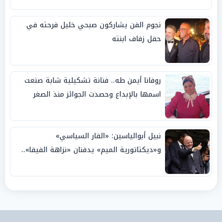
نجوم الفن يشاركون صبحي خليل فرحته في
حفل زفاف ابنته
روفانا أيمن طه.. فنانة تشكيلية شابة صنعت
اسمها بالإبداع وحصدت الجوائز منذ الصغر
نبيل أبوالياسين: «الفار السياسي»
و«ديكتاتورية الميم» يدفنان «نزاهة الفيفا»..
وإقالة «إنفانتينو» باتت حتمية