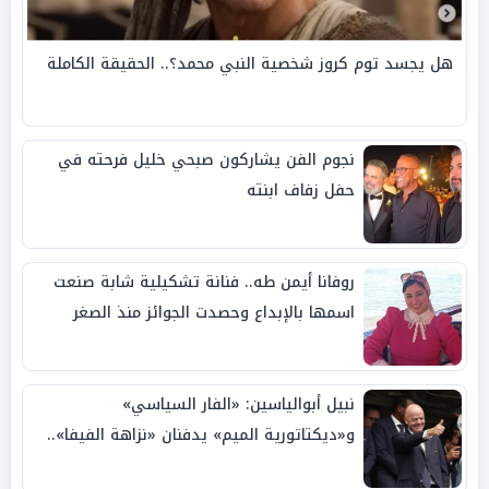
هل يجسد توم كروز شخصية النبي محمد؟.. الحقيقة الكاملة
نجوم الفن يشاركون صبحي خليل فرحته في
حفل زفاف ابنته
روفانا أيمن طه.. فنانة تشكيلية شابة صنعت
اسمها بالإبداع وحصدت الجوائز منذ الصغر
نبيل أبوالياسين: «الفار السياسي»
و«ديكتاتورية الميم» يدفنان «نزاهة الفيفا»..
وإقالة «إنفانتينو» باتت حتمية