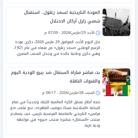
العودة التاريخية لسعد زغلول.. استقبال
شعبي زلزل أركان الاحتلال
الأحد 29/مارس/2026 - 07:09 م
تحل اليوم الأحد، الموافق 29 مارس 2026، ذكرى عودة
الزعيم الوطني «سعد زغلول» من منفاه في عام 1921،
وهي ذكرى وطنية خالدة في وجدان الشعب المصري.
بث مباشر مباراة السنغال ضد بيرو الودية اليوم
والقنوات الناقلة
السبت 28/مارس/2026 - 06:17 م
تتجه أنظار عشاق الكرة العالمية الليلة، وتحديداً في تمام
الساعة «السادسة مساءً بتوقيت القاهرة»، نحو ملعب «دو
فرانس» التاريخي بالعاصمة الفرنسية باريس، حيث يصطدم
منتخب «السنغال» بنظيره منتخب «بيرو» في مواجهة
ودية نارية.