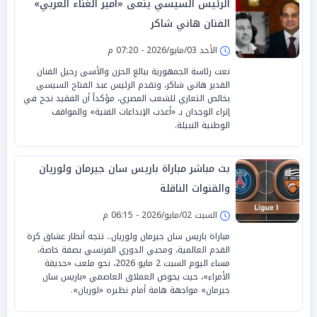
الرئيس السيسي ينعى «أمير الغناء العربي»
الفنان هاني شاكر
الأحد 03/مايو/2026 - 07:20 م
نعت رئاسة الجمهورية ببالغ الحزن والأسى رحيل الفنان
القدير هاني شاكر، وتقدم الرئيس عبد الفتاح السيسي
بخالص التعازي للشعب المصري، مؤكداً أن الفقيد نجح في
إثراء الوجدان بـ «أعذب الإبداعات الفنية» والمواقف
الوطنية النبيلة.
بث مباشر مباراة باريس سان جيرمان ولوريان
والقنوات الناقلة
السبت 02/مايو/2026 - 06:15 م
مباراة باريس سان جيرمان ولوريان.. تتجه أنظار عشاق كرة
القدم العالمية، ومحبي الدوري الفرنسي بصفة خاصة،
مساء اليوم السبت 2 مايو 2026، نحو ملعب «حديقة
الأمراء»، حيث يخوض العملاق العاصمي «باريس سان
جيرمان» مواجهة هامة أمام نظيره «لوريان».