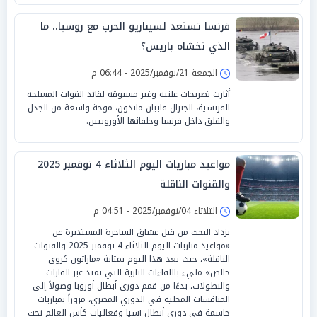
فرنسا تستعد لسيناريو الحرب مع روسيا.. ما
الذي تخشاه باريس؟
الجمعة 21/نوفمبر/2025 - 06:44 م
أثارت تصريحات علنية وغير مسبوقة لقائد القوات المسلحة
الفرنسية، الجنرال فابيان ماندون، موجة واسعة من الجدل
والقلق داخل فرنسا وحلفائها الأوروبيين.
مواعيد مباريات اليوم الثلاثاء 4 نوفمبر 2025
والقنوات الناقلة
الثلاثاء 04/نوفمبر/2025 - 04:51 م
يزداد البحث من قبل عشاق الساحرة المستديرة عن
«مواعيد مباريات اليوم الثلاثاء 4 نوفمبر 2025 والقنوات
الناقلة»، حيث يعد هذا اليوم بمثابة «ماراثون كروي
خالص» مليء باللقاءات النارية التي تمتد عبر القارات
والبطولات، بدءًا من قمم دوري أبطال أوروبا وصولاً إلى
المنافسات المحلية في الدوري المصري، مروراً بمباريات
حاسمة في دوري أبطال آسيا وفعاليات كأس العالم تحت