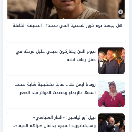
هل يجسد توم كروز شخصية النبي محمد؟.. الحقيقة الكاملة
نجوم الفن يشاركون صبحي خليل فرحته في
حفل زفاف ابنته
روفانا أيمن طه.. فنانة تشكيلية شابة صنعت
اسمها بالإبداع وحصدت الجوائز منذ الصغر
نبيل أبوالياسين: «الفار السياسي»
و«ديكتاتورية الميم» يدفنان «نزاهة الفيفا»..