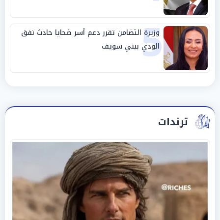
5
وزيرة التضامن تقرر دعم أسر ضحايا حادث نفق
الودي ببني سويف
ترندات