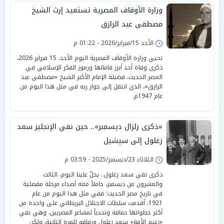
وزارة الأوقاف المصرية تستعيد إرث الشيخ
مصطفى عبد الرازق
الأحد 15/فبراير/2026 - 01:22 م
تحيي وزارة الأوقاف المصرية اليوم الأحد، 15 فبراير 2026،
ذكرى وفاة أحد أبرز قاماتها ورموز الفكر الإسلامي في
العصر الحديث، فضيلة الإمام الأكبر الشيخ «مصطفى عبد
الرازق»، الذي انتقل إلى جوار ربه في مثل هذا اليوم من
عام 1947م.
«ذكرى زلزال ديسمبر».. حين نفي الإنجليز سعد
زغلول إلى سيشيل
الثلاثاء 23/ديسمبر/2025 - 03:59 م
ذكرى نفي سعد زغلول.. يحلّ علينا اليوم، الثالث
والعشرون من ديسمبر، حاملاً معه أصداء مرحلة مفصلية
في تاريخ مصر الحديث؛ ففي مثل هذا اليوم من عام
1921، أقدمت سلطات الاحتلال البريطاني على واحدة من
أكثر خطواتها حماقة وتحدياً لمشاعر المصريين، وهي نفي
«زعيم الأمة» سعد زغلول ورفاقه للمرة الثانية، ولكن