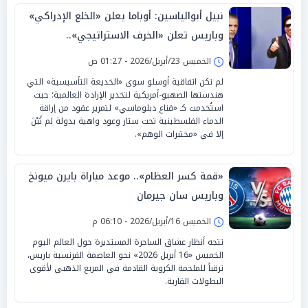
نبيل أبوالياسين: أوباما يعلن «الخلع الإدراكي»
وباريس تعلن «الخرف الاستراتيجي»..
و«الكسوف السيادي» يضرب واشنطن
الخميس 23/أبريل/2026 - 01:27 ص
لم تكن اتفاقية أوسلو سوى «الخديعة التأسيسية» التي
هندستها الصهيو-أمريكية لتخدير الإرادة العالمية؛ حيث
استُخدمت كـ «قناع دبلوماسي» لتمرير عقود من إراقة
الدماء الفلسطينية تحت ستار وعود واهية بدولة لم تُبْنَ
إلا في «مختبرات الوهم».
«قمة كسر العظام».. موعد مباراة بايرن ميونخ
وباريس سان جيرمان
الخميس 16/أبريل/2026 - 06:10 م
تتجه أنظار عشاق الساحرة المستديرة حول العالم اليوم
الخميس «16 أبريل 2026» نحو العاصمة الفرنسية باريس،
ترقباً للملحمة الكروية القادمة في المربع الذهبي لأقوى
البطولات القارية.