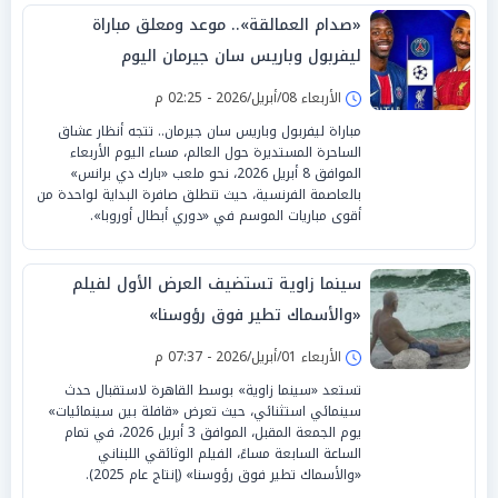
«صدام العمالقة».. موعد ومعلق مباراة
ليفربول وباريس سان جيرمان اليوم
الأربعاء 08/أبريل/2026 - 02:25 م
مباراة ليفربول وباريس سان جيرمان.. تتجه أنظار عشاق
الساحرة المستديرة حول العالم، مساء اليوم الأربعاء
الموافق 8 أبريل 2026، نحو ملعب «بارك دي برانس»
بالعاصمة الفرنسية، حيث تنطلق صافرة البداية لواحدة من
أقوى مباريات الموسم في «دوري أبطال أوروبا».
سينما زاوية تستضيف العرض الأول لفيلم
«والأسماك تطير فوق رؤوسنا»
الأربعاء 01/أبريل/2026 - 07:37 م
تستعد «سينما زاوية» بوسط القاهرة لاستقبال حدث
سينمائي استثنائي، حيث تعرض «قافلة بين سينمائيات»
يوم الجمعة المقبل، الموافق 3 أبريل 2026، في تمام
الساعة السابعة مساءً، الفيلم الوثائقي اللبناني
«والأسماك تطير فوق رؤوسنا» (إنتاج عام 2025).