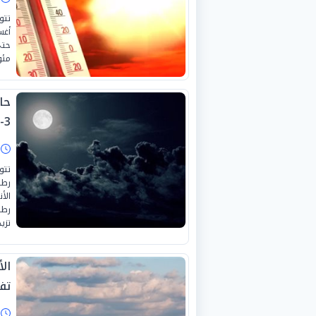
مئو
حا
3-8-2026
ا
تتو
رطب
الأ
رطب
تزي
ال
تف
ا