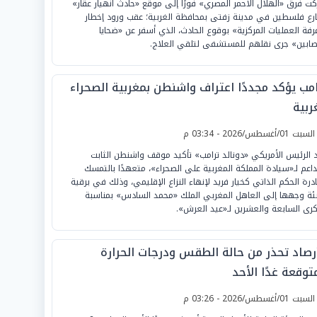
كت فرق «الهلال الأحمر المصري» فورًا إلى موقع «حادث انهيار عقار»
رع فلسطين في مدينة زفتى بمحافظة الغربية؛ عقب ورود إخطار
غرفة العمليات المركزية» بوقوع الحادث، الذي أسفر عن «ضحايا
ابين» جرى نقلهم للمستشفى لتلقي العلاج.
امب يؤكد مجددًا اعتراف واشنطن بمغربية الصحراء
ربية
لسبت 01/أغسطس/2026 - 03:34 م
 الرئيس الأمريكي «دونالد ترامب» تأكيد موقف واشنطن الثابت
داعم لـ«سيادة المملكة المغربية على الصحراء»، متعهدًا بالتمسك
ادرة الحكم الذاتي كخيار فريد لإنهاء النزاع الإقليمي، وذلك في برقية
ئة وجهها إلى العاهل المغربي الملك «محمد السادس» بمناسبة
كرى السابعة والعشرين لـ«عيد العرش».
أرصاد تحذر من حالة الطقس ودرجات الحرارة
توقعة غدًا الأحد
لسبت 01/أغسطس/2026 - 03:26 م