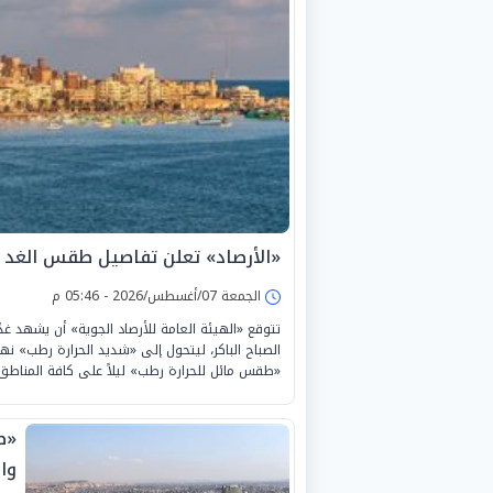
«الأرصاد» تعلن تفاصيل طقس الغد السبت 8-8-2026 والظو
الجمعة 07/أغسطس/2026 - 05:46 م
الصباح الباكر، ليتحول إلى «شديد الحرارة رطب» نها
«طقس مائل للحرارة رطب» ليلاً على كافة المناطق
«ط
وا