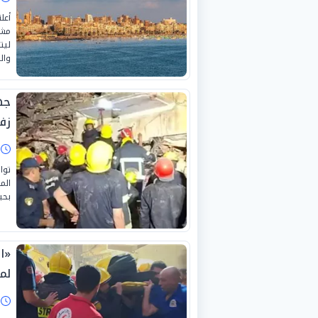
أعل
مشي
ليت
وال
جه
زفت
ا
توا
الم
بحياة «4 أشخاص»، من بين
«ا
لم
ا