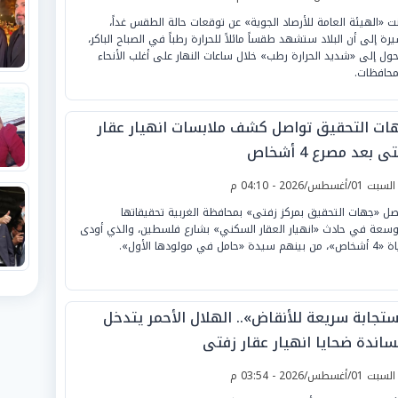
نت «الهيئة العامة للأرصاد الجوية» عن توقعات حالة الطقس غداً،
رة إلى أن البلاد ستشهد طقساً مائلاً للحرارة رطباً في الصباح الباكر،
حول إلى «شديد الحرارة رطب» خلال ساعات النهار على أغلب الأنحاء
محافظات.
ات التحقيق تواصل كشف ملابسات انهيار عقار
ى بعد مصرع 4 أشخاص
لسبت 01/أغسطس/2026 - 04:10 م
صل «جهات التحقيق بمركز زفتى» بمحافظة الغربية تحقيقاتها
وسعة في حادث «انهيار العقار السكني» بشارع فلسطين، والذي أودى
هم سيدة «حامل في مولودها الأول».
ستجابة سريعة للأنقاض».. الهلال الأحمر يتدخل
ساندة ضحايا انهيار عقار زفتى
لسبت 01/أغسطس/2026 - 03:54 م