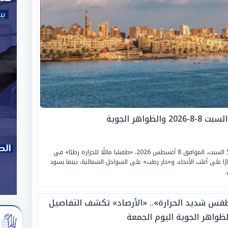
اهر الجوية
تتوقع «الهيئة العامة للأرصاد الجوية» أن يشهد غدٌ السبت، الموافق 8 أغسطس 2026، «طقسًا مائلًا للحرارة رطبًا» في
رًا على أغلب الأنحاء، و«حار رطب» على السواحل الشمالية، بينما يسود
.
قس شديد الحرارة».. «الأرصاد» تكشف التفاصيل
لظواهر الجوية اليوم الجمعة