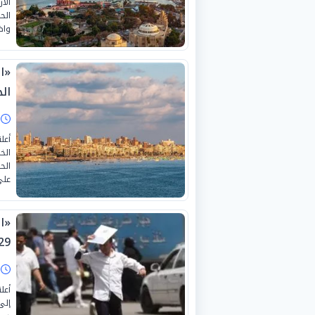
الح
واض
«ا
ال
ا
أعل
الح
على
«ا
9-7-2026
ا
أعل