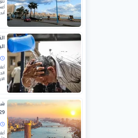
أنح
ال
اليو
ا
أعل
الا
شد
29 يوليو 26
ا
أعل