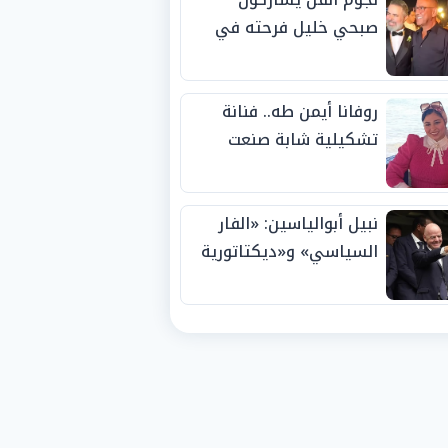
صبحي خليل فرحته في
حفل زفاف ابنته
روفانا أيمن طه.. فنانة
تشكيلية شابة صنعت
اسمها بالإبداع وحصدت
الجوائز منذ الصغر
نبيل أبوالياسين: «الفار
السياسي» و«ديكتاتورية
الميم» يدفنان «نزاهة
الفيفا».. وإقالة
«إنفانتينو» باتت حتمية