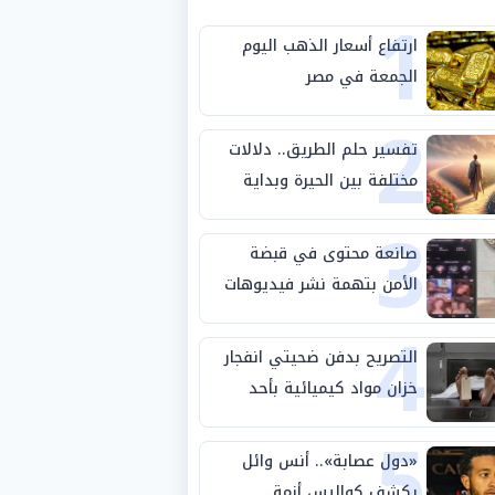
1
ارتفاع أسعار الذهب اليوم
الجمعة في مصر
2
تفسير حلم الطريق.. دلالات
مختلفة بين الحيرة وبداية
3
مرحلة جديدة
صانعة محتوى في قبضة
الأمن بتهمة نشر فيديوهات
4
خادشة للحياء
التصريح بدفن ضحيتي انفجار
خزان مواد كيميائية بأحد
5
مصانع الفيوم
«دول عصابة».. أنس وائل
يكشف كواليس أزمة