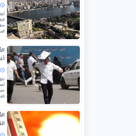
ا
أعل
«طق
الس
أغس
ا
«شد
الش
ال
الثلا
ا