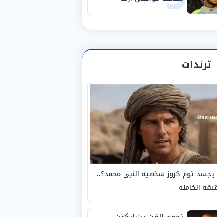
استبعاده المفاجئ من
الزمالك
ترندات
يجسد توم كروز شخصية النبي محمد؟..
يقة الكاملة
نجوم الفن يشاركون