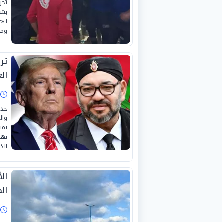
تحر
بشا
لـ«
ومص
تر
الغ
ا
جدد
وال
بمب
تهن
الذ
ال
الم
ا