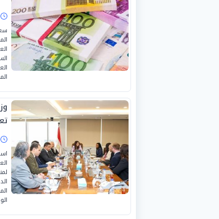
ا
سعر
الع
الس
الع
الم
وز
تع
ا
است
الع
لمن
الد
الم
الوز