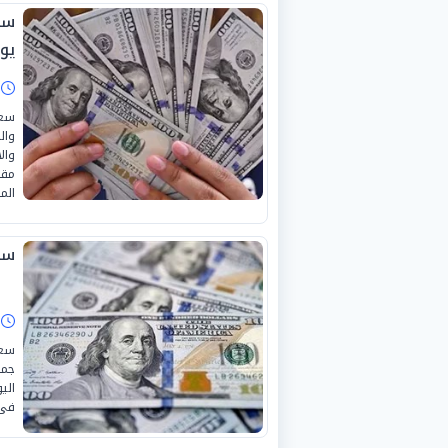
يوني
ا
سعر
وال
وال
المصرية ت
سعر
ا
سعر
جمه
فى البن