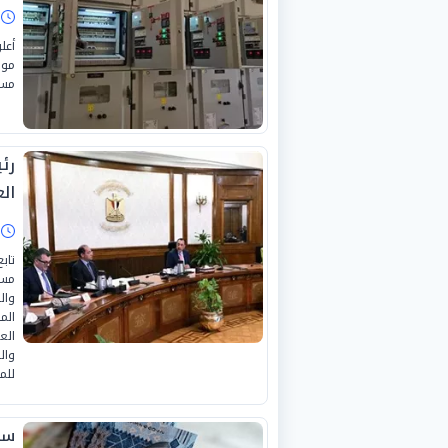
ا
أعل
موز
مساح
رئ
الع
ا
تاب
مست
وال
الم
الع
وال
للم
سع