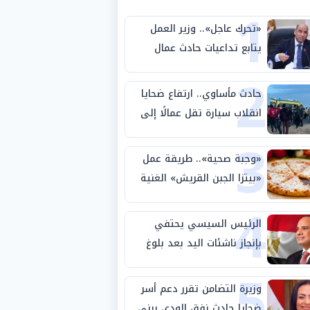
1
«تحرك عاجل».. وزير العمل
يتابع تداعيات حادث عمال
2
طريق بني سويف الصحراوي
حادث مأساوي.. ارتفاع ضحايا
انقلاب سيارة تقل عمالًا إلى
3
14 شخصًا
«وجبة صحية».. طريقة عمل
«بيتزا الجبن القريش» الغنية
4
بالبروتين
الرئيس السيسي يحتفي
بإنجاز ناشئات اليد بعد بلوغ
5
نصف نهائي كأس العالم
وزيرة التضامن تقرر دعم أسر
ضحايا حادث نفق الودي ببني