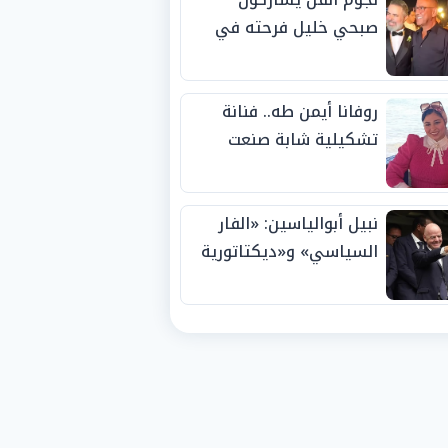
صبحي خليل فرحته في
حفل زفاف ابنته
روفانا أيمن طه.. فنانة
تشكيلية شابة صنعت
اسمها بالإبداع وحصدت
الجوائز منذ الصغر
نبيل أبوالياسين: «الفار
السياسي» و«ديكتاتورية
الميم» يدفنان «نزاهة
الفيفا».. وإقالة
«إنفانتينو» باتت حتمية