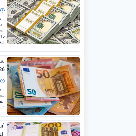
ا
سعر
الت
الص
جني
26
ا
سعر
مطل
مست
ال