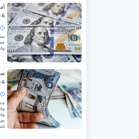
6-2026
ا
سعر
وال
6-2026
ا
سعر
وال
وال
صرف
البن