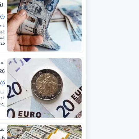
الثلا
ا
شهد
الج
26.
26
ا
ساد
يونيو 
6-2026 بالبنوك