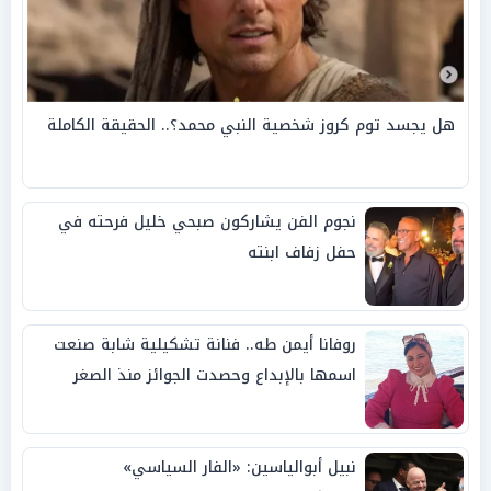
هل يجسد توم كروز شخصية النبي محمد؟.. الحقيقة الكاملة
نجوم الفن يشاركون صبحي خليل فرحته في
حفل زفاف ابنته
روفانا أيمن طه.. فنانة تشكيلية شابة صنعت
اسمها بالإبداع وحصدت الجوائز منذ الصغر
نبيل أبوالياسين: «الفار السياسي»