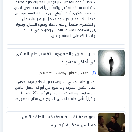
شهدت أروقة الفتوى بدار الإفتاء المصرية، طرح قضية
اجتماعية شائكة تعكس واقعاً مريراً تعيشه بعض الأسر،
وتلخصت شكوى أحد الأزواج في معاناته المستمرة من
خلافات لا تنقطع، حيث وصف حال بيته بـ «الإهمال
والتكسير»، متهماً زوجته بالعناد وسوء اللسان، وصولاً
إلى تهديده المستمر بالحبس وطرده في الشارع
والاستيلاء على الشقة والابن.
«بين القلق والطموح».. تفسير حلم المشي
في أماكن مجهولة
الخميس 09/أبريل/2026 - 02:29 م
تفسير حلم المشي السريع.. تعتبر الأحلام مرآة تعكس
خفايا النفس البشرية وما يدور في أروقة العقل الباطن
من مخاوف وتطلعات، ومن بين الرؤى الأكثر شيوعاً
وتكراراً، يأتي حلم «المشي السريع في مكان مجهول».
«مواجهة نفسية معقدة».. الحلقة 5 من
مسلسل «حكاية نرجس»