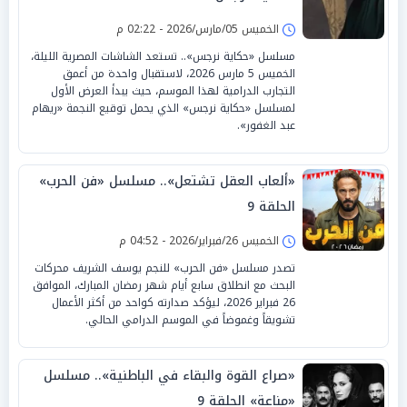
الخميس 05/مارس/2026 - 02:22 م
مسلسل «حكاية نرجس».. تستعد الشاشات المصرية الليلة،
الخميس 5 مارس 2026، لاستقبال واحدة من أعمق
التجارب الدرامية لهذا الموسم، حيث يبدأ العرض الأول
لمسلسل «حكاية نرجس» الذي يحمل توقيع النجمة «ريهام
عبد الغفور».
«ألعاب العقل تشتعل».. مسلسل «فن الحرب»
الحلقة 9
الخميس 26/فبراير/2026 - 04:52 م
تصدر مسلسل «فن الحرب» للنجم يوسف الشريف محركات
البحث مع انطلاق سابع أيام شهر رمضان المبارك، الموافق
26 فبراير 2026، ليؤكد صدارته كواحد من أكثر الأعمال
تشويقاً وغموضاً في الموسم الدرامي الحالي.
«صراع القوة والبقاء في الباطنية».. مسلسل
«مناعة» الحلقة 9