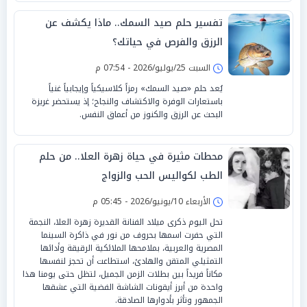
تفسير حلم صيد السمك.. ماذا يكشف عن
الرزق والفرص في حياتك؟
السبت 25/يوليو/2026 - 07:54 م
يُعد حلم «صيد السمك» رمزاً كلاسيكياً وإيجابياً غنياً
باستعارات الوفرة والاكتشاف والنجاح؛ إذ يستحضر غريزة
البحث عن الرزق والكنوز من أعماق النفس.
محطات مثيرة في حياة زهرة العلا.. من حلم
الطب لكواليس الحب والزواج
الأربعاء 10/يونيو/2026 - 05:45 م
تحل اليوم ذكرى ميلاد الفنانة القديرة زهرة العلا، النجمة
التي حفرت اسمها بحروف من نور في ذاكرة السينما
المصرية والعربية، بملامحها الملائكية الرقيقة وأدائها
التمثيلي المتقن والهادئ، استطاعت أن تحجز لنفسها
مكاناً فريداً بين بطلات الزمن الجميل، لتظل حتى يومنا هذا
واحدة من أبرز أيقونات الشاشة الفضية التي عشقها
الجمهور وتأثر بأدوارها الصادقة.