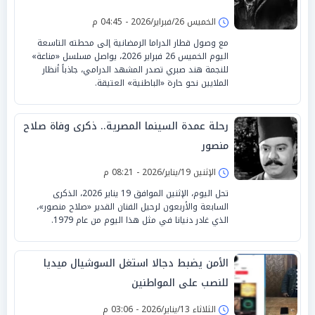
الخميس 26/فبراير/2026 - 04:45 م
مع وصول قطار الدراما الرمضانية إلى محطته التاسعة
اليوم الخميس 26 فبراير 2026، يواصل مسلسل «مناعة»
للنجمة هند صبري تصدر المشهد الدرامي، جاذباً أنظار
الملايين نحو حارة «الباطنية» العتيقة.
رحلة عمدة السينما المصرية.. ذكرى وفاة صلاح
منصور
الإثنين 19/يناير/2026 - 08:21 م
تحل اليوم، الإثنين الموافق 19 يناير 2026، الذكرى
السابعة والأربعون لرحيل الفنان القدير «صلاح منصور»،
الذي غادر دنيانا في مثل هذا اليوم من عام 1979.
الأمن يضبط دجالا استغل السوشيال ميديا
للنصب على المواطنين
الثلاثاء 13/يناير/2026 - 03:06 م