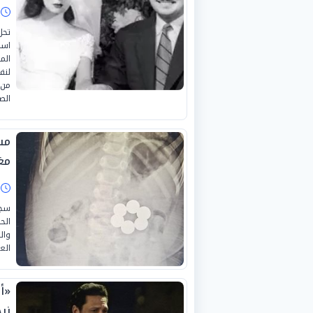
ا
تحل
اسم
الم
لنف
من 
الص
مغ
ا
سجل
الح
وال
الع
نر