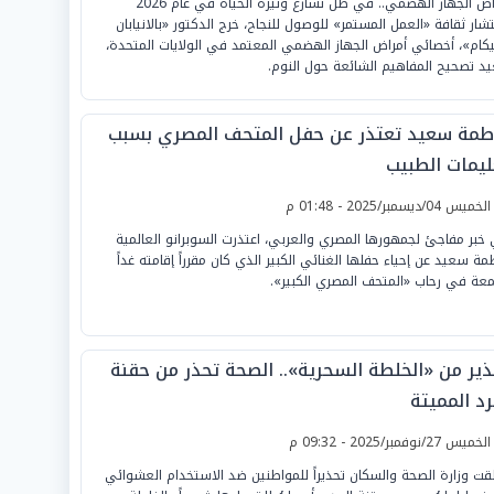
أمراض الجهاز الهضمي.. في ظل تسارع وتيرة الحياة في عام 2026
تشار ثقافة «العمل المستمر» للوصول للنجاح، خرج الدكتور «بالانيابان
يكام»، أخصائي أمراض الجهاز الهضمي المعتمد في الولايات المتحدة،
يد تصحيح المفاهيم الشائعة حول النوم.
طمة سعيد تعتذر عن حفل المتحف المصري بسبب
ليمات الطبيب
لخميس 04/ديسمبر/2025 - 01:48 م
خبر مفاجئ لجمهورها المصري والعربي، اعتذرت السوبرانو العالمية
مة سعيد عن إحياء حفلها الغنائي الكبير الذي كان مقرراً إقامته غداً
معة في رحاب «المتحف المصري الكبير».
ذير من «الخلطة السحرية».. الصحة تحذر من حقنة
رد المميتة
لخميس 27/نوفمبر/2025 - 09:32 م
قت وزارة الصحة والسكان تحذيراً للمواطنين ضد الاستخدام العشوائي