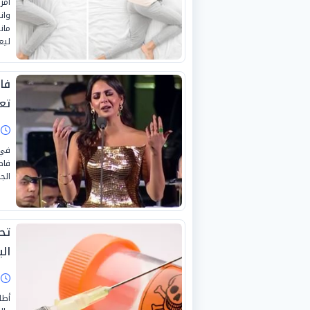
وان
مان
ليع
فا
تع
ا
في 
فاط
الج
تح
الب
ا
أطل