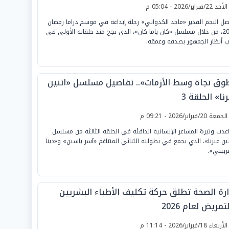
لأحد 22/فبراير/2026 - 05:04 م
صل النجم القدير «ماجد الكدواني» رحلة إبداعه في موسم دراما رمضان
2026، من خلال مسلسل «كان ياما كان»، الذي نجح منذ حلقاته الأولى في
 أنظار الجمهور بصدقه وعمقه.
وق نجاة وسط الأزمات».. تفاصيل مسلسل «اتنين
نا» الحلقة 3
لجمعة 20/فبراير/2026 - 09:21 م
عدت وتيرة المشاعر الإنسانية الدافئة في الحلقة الثالثة من مسلسل
نين غيرنا»، الذي يجمع في بطولته الثنائي المتناغم «آسر ياسين» و«دينا
ربيني».
ارة الصحة تطلق حركة تكليف الأطباء البشريين
تمريض لعام 2026
لأربعاء 18/فبراير/2026 - 11:14 م