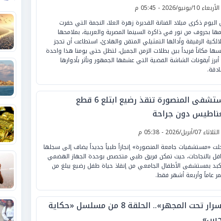
لأربعاء 10/يونيو/2026 - 05:45 م
 اليوم ذكرى ميلاد الفنانة القديرة زهرة العلا، النجمة التي حفرت
ها بحروف من نور في ذاكرة السينما المصرية والعربية، بملامحها
لائكية الرقيقة وأدائها التمثيلي المتقن والهادئ، استطاعت أن تحجز
سها مكاناً فريداً بين بطلات الزمن الجميل، لتظل حتى يومنا هذا واحدة
أبرز أيقونات الشاشة الفضية التي عشقها الجمهور وتأثر بأدوارها
ادقة.
مستشفى المنصورة تنقذ رضيع ابتلع 6 قطع
ناطيس دون جراحة
لثلاثاء 07/أبريل/2026 - 05:38 م
ت «مستشفيات جامعة المنصورة» إنجازاً طبياً جديداً يضاف إلى سجلها
افل بالنجاحات، حيث تمكن فريق طبي متخصص بوحدة الجهاز الهضمي
كبد بمستشفى الأطفال الجامعي من إنقاذ حياة طفل رضيع يبلغ من
مر عاماً وأربعة أشهر فقط.
«أسرار تحت المجهر».. الحلقة 8 من مسلسل «حكاية
جس»