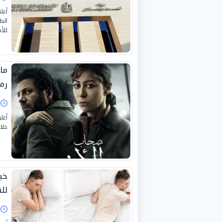
أعل
الط
للأ
رم
ا
أعل
خلا
خب
لل
ا