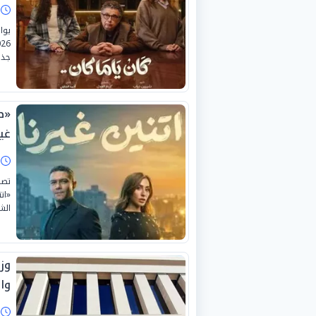
ا
يوا
جذب
«ط
غير
ا
تصا
«ات
الش
وز
وال
ا