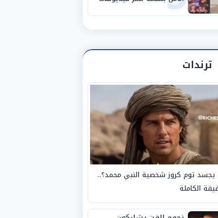
خادشة للحياء
ترندات
يجسد توم كروز شخصية النبي محمد؟..
يقة الكاملة
نجوم الفن يشاركون