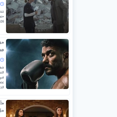
ا
تتص
«صح
26.
«د
مس
ا
شهد
في 
عصا
الخ
«أ
«ك