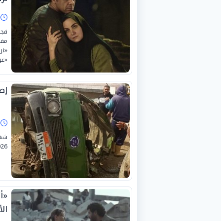
ا
فجر
مفا
«نر
«عو
إصابة 9 أشخاص 
ا
2026، حادثاً مأساوياً إثر انقلاب سيا
«أ
ال