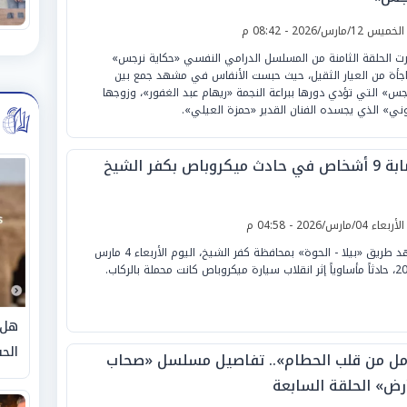
لخميس 12/مارس/2026 - 08:42 م
ت الحلقة الثامنة من المسلسل الدرامي النفسي «حكاية نرجس»
جأة من العيار الثقيل، حيث حبست الأنفاس في مشهد جمع بين
جس» التي تؤدي دورها ببراعة النجمة «ريهام عبد الغفور»، وزوجها
ني» الذي يجسده الفنان القدير «حمزة العيلي».
في حادث ميكروباص بكفر الشيخ
لأربعاء 04/مارس/2026 - 04:58 م
شهد طريق «بيلا - الحوة» بمحافظة كفر الشيخ، اليوم الأربعاء 4 مارس
رة ميكروباص كانت محملة بالركاب.
هل 
الحق
مل من قلب الحطام».. تفاصيل مسلسل «صحاب
أرض» الحلقة السابعة