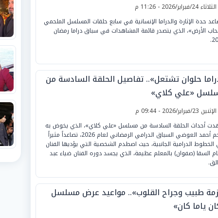
لثلاثاء 24/فبراير/2026 - 11:26 م
اعد حدة الإثارة والدراما الإنسانية في سابع حلقات المسلسل الملحمي
اب الأرض»، الذي يتصدر قائمة المشاهدات في سباق دراما رمضان
20
راما حلوان تشتعل».. تفاصيل الحلقة السادسة من
لسل «علي كلاي»
لإثنين 23/فبراير/2026 - 09:44 م
ت أحداث الحلقة السادسة من مسلسل «علي كلاي»، الذي يخوض به
النجم أحمد العوضي السباق الدرامي الرمضاني لعام 2026، تصاعداً مثيراً
الخطوط الدرامية الجانبية، حيث اصطدم الشخصية التي يؤديها الفنان
م السقا (صفوان) بالمعلم عظيمة، الذي يجسد دوره الفنان ضياء عبد
الق.
زمة طبيب وجراح القلوب».. مواعيد عرض مسلسل
ان ياما كان»