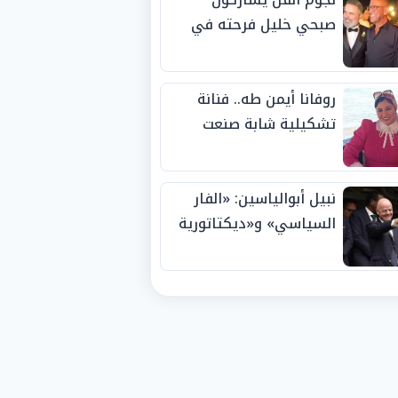
صبحي خليل فرحته في
حفل زفاف ابنته
روفانا أيمن طه.. فنانة
تشكيلية شابة صنعت
اسمها بالإبداع وحصدت
الجوائز منذ الصغر
نبيل أبوالياسين: «الفار
السياسي» و«ديكتاتورية
الميم» يدفنان «نزاهة
الفيفا».. وإقالة
«إنفانتينو» باتت حتمية