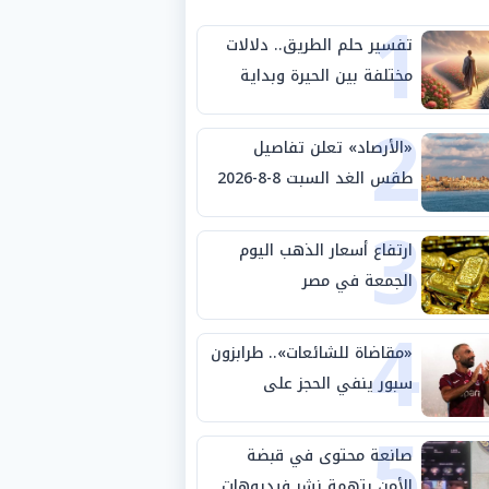
1
تفسير حلم الطريق.. دلالات
مختلفة بين الحيرة وبداية
2
مرحلة جديدة
«الأرصاد» تعلن تفاصيل
طقس الغد السبت 8-8-2026
3
والظواهر الجوية
ارتفاع أسعار الذهب اليوم
الجمعة في مصر
4
«مقاضاة للشائعات».. طرابزون
سبور ينفي الحجز على
5
مستحقات محمد صلاح
صانعة محتوى في قبضة
الأمن بتهمة نشر فيديوهات