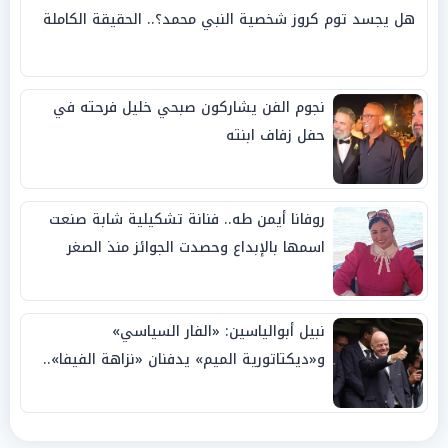
هل يجسد توم كروز شخصية النبي محمد؟.. الحقيقة الكاملة
نجوم الفن يشاركون صبحي خليل فرحته في
حفل زفاف ابنته
روفانا أيمن طه.. فنانة تشكيلية شابة صنعت
اسمها بالإبداع وحصدت الجوائز منذ الصغر
نبيل أبوالياسين: «الفار السياسي»
و«ديكتاتورية الميم» يدفنان «نزاهة الفيفا»..
وإقالة «إنفانتينو» باتت حتمية