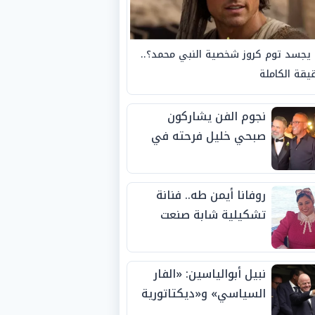
يجسد توم كروز شخصية النبي محمد؟..
يقة الكاملة
نجوم الفن يشاركون
صبحي خليل فرحته في
حفل زفاف ابنته
روفانا أيمن طه.. فنانة
تشكيلية شابة صنعت
اسمها بالإبداع وحصدت
الجوائز منذ الصغر
نبيل أبوالياسين: «الفار
السياسي» و«ديكتاتورية
الميم» يدفنان «نزاهة