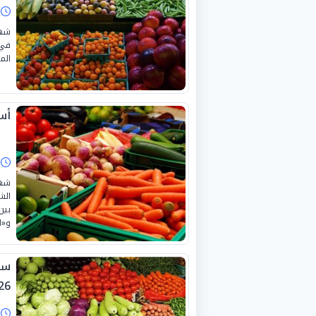
ا
شهد
في 
المعر
أسع
ا
شهد
و«الخ
26.
ا