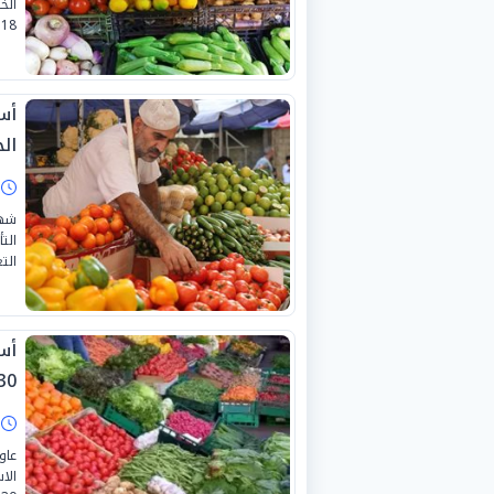
الخ
18 يوليو 2026.
أس
الجمع
ا
شهد
الت
التع
أس
0-6-2026
ا
عاو
الا