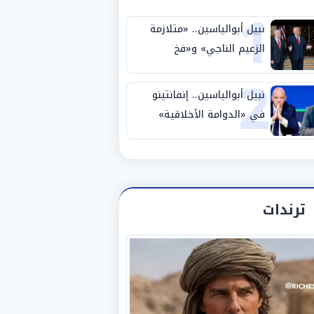
1
نبيل أبوالياسين.. «متلازمة
الزعيم الناجي» و«فخ
2
الشرعية المزدوجة» وترامب
ينأى بنفسه وحليفه في
نبيل أبوالياسين.. إنفانتينو
«ميتم استراتيجي»
في «الدوامة الأخلاقية»
والفيفا تحت «المقصلة
الإدارية» .. «عبادة العرش
وجنازة المصداقية»
ترندات