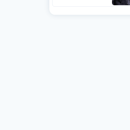
الفيفا».. وإقالة
«إنفانتينو» باتت حتمية