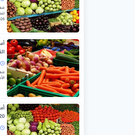
شهد
26.
أس
الثلا
ا
شهد
الأص
أس
0-7-2026
ا