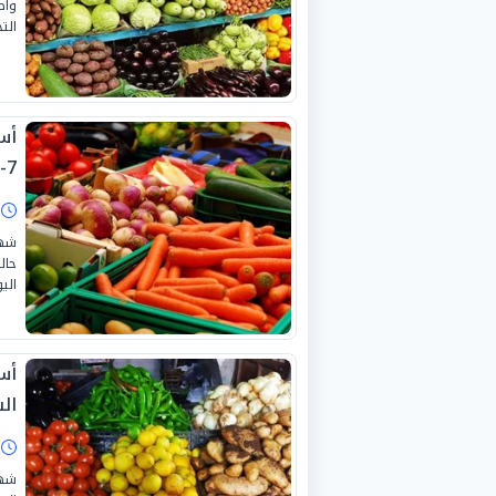
واص
التج
7-2026
ا
شهد
حال
اليوم
أس
السبت
ا
شهد