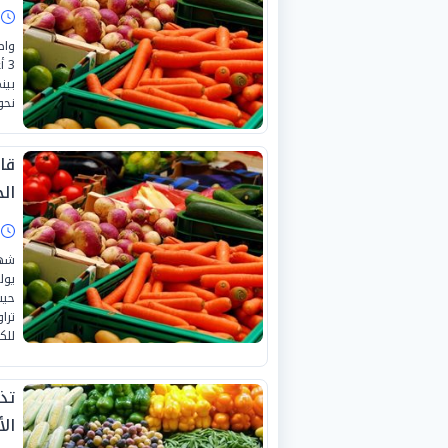
ا
واص
بين
نحو «20 ج
قا
الجمع
ا
للك
تذ
الأرب