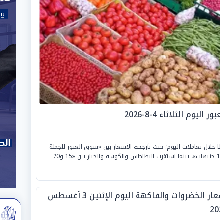
م الثلاثاء 4-8-2026
 خلال تعاملات اليوم؛ حيث تأرجحت الأسعار بين «سوق العبور للجملة
ومحلات التجزئة»، لتسجل الطماطم من «6.5 إلى 10 جنيهات»، بينما استقرت البطاطس والكوسة والخيار بين «15 و20
أسعار الخضروات والفاكهة اليوم الإثنين 3 أغسطس
20