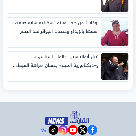
روفانا أيمن طه.. فنانة تشكيلية شابة صنعت
اسمها بالإبداع وحصدت الجوائز منذ الصغر
نبيل أبوالياسين: «الفار السياسي»
و«ديكتاتورية الميم» يدفنان «نزاهة الفيفا»..
وإقالة «إنفانتينو» باتت حتمية
instagram
tiktok
youtube
twitter
facebook