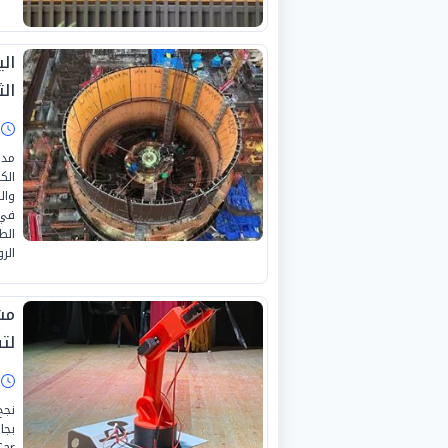
ال
الث
ا
مدب
الك
وال
في 
الط
الرو
مش
لت
ا
نجح