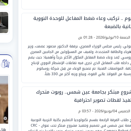
يوم .. تركيب وعاء ضغط المفاعل للوحدة النووية
انية بالضبعة
لجمعة 10/يوليو/2026 - 01:28 ص
ولي، رئيس مجلس الوزراء المصري، برفقة الدكتور محمود عصمت، وزير
هرباء والطاقة المتجددة، ولفيف من المسؤولين من الجانبين المصري
روسي. يُعد وعاء ضغط المفاعل المكوّن الأكثر حرجاً وأهمية؛ حيث يضم
داخله قلب المفاعل الذي تجرى فيه تفاعلات الإنشطار النووي لإنتاج
اقة. المواصفات الفنية: تم تصنيع الوعاء من قِبل شركة روساتوم
سية من الفولاذ عالي القوة، ويبلغ وزنه أكثر من 330 طناً،
روع مبتكر بجامعة عين شمس.. روبوت متحرك
نفيذ لقطات تصوير احترافية
لخميس 04/يونيو/2026 - 03:57 م
 طلاب الفرقة الرابعة بقسم تكنولوجيا التعليم بكلية التربية النوعية
بجامعة عين شمس في تصميم وتنفيذ مشروع مبتكر تحت عنوان CRC -
هل 
Camera Robot Car، وهو روبوت تصوير متحرك مزود بكاميرا يتم التحكم