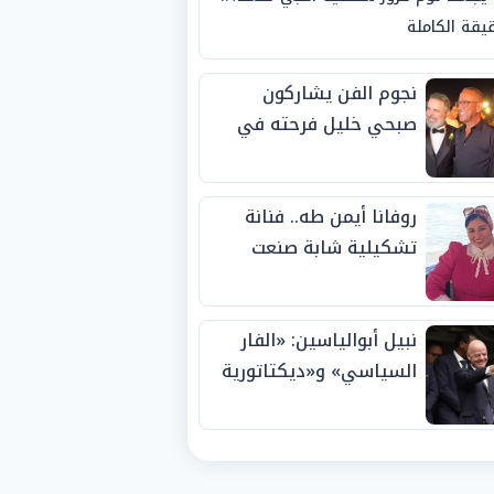
يقة الكاملة
نجوم الفن يشاركون
صبحي خليل فرحته في
حفل زفاف ابنته
روفانا أيمن طه.. فنانة
تشكيلية شابة صنعت
اسمها بالإبداع وحصدت
الجوائز منذ الصغر
نبيل أبوالياسين: «الفار
السياسي» و«ديكتاتورية
الميم» يدفنان «نزاهة
الفيفا».. وإقالة
«إنفانتينو» باتت حتمية