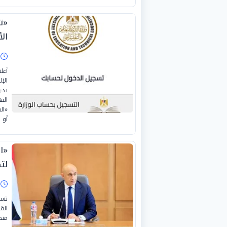
«تن
الأو
ا
أعل
الن
«ال
أو 
«ا
لت
ا
تست
الق
منظ