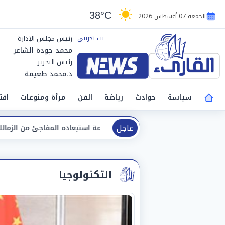
38°C
الجمعة 07 أغسطس 2026
رئيس مجلس الإدارة
محمد جودة الشاعر
رئيس التحرير
د.محمد طعيمة
سياسة
حوادث
رياضة
الفن
مرأة ومنوعات
اقت
عاجل
ل يكشف كواليس أزمة استبعاده المفاجئ من الزمالك
صانعة 
التكنولوجيا