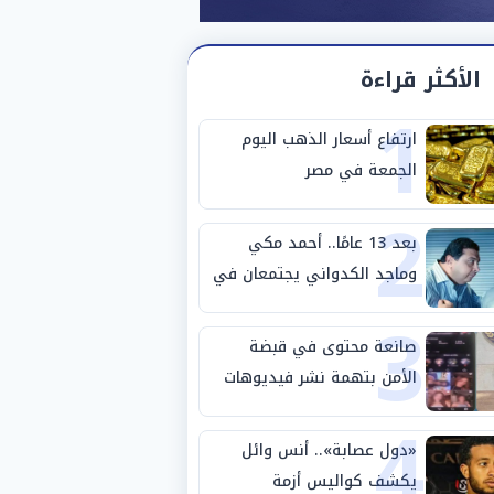
الأكثر قراءة
1
ارتفاع أسعار الذهب اليوم
الجمعة في مصر
2
بعد 13 عامًا.. أحمد مكي
وماجد الكدواني يجتمعان في
3
«فرصة سعيدة»
صانعة محتوى في قبضة
الأمن بتهمة نشر فيديوهات
4
خادشة للحياء
«دول عصابة».. أنس وائل
يكشف كواليس أزمة