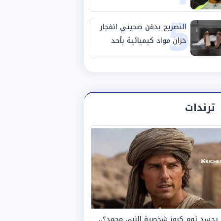
5
استبعاده المفاجئ من
الزمالك
التصريح بدفن ضحيتي انفجار
خزان مواد كيميائية بأحد
مصانع الفيوم
ترندات
يجسد توم كروز شخصية النبي محمد؟..