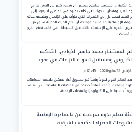
ت الكاتبة و الإعلامية ساندي حسنين أن شعور كثير من الناس بتراجع
ة العيد وفقدان الأجواء التي كانت تميزه في الماضي لا يعود إلى
ر العيد نفسه بل إلى التغيرات التي طرأت على الإنسان وطبيعة حياته
وفه الإجتماعية والنفسية موضحة أن زحام الحياة الحديثة سرق من
ثيرين القدرة على الإستمتاع بالتفاصيل البسيطة التي كانت تصنع الفرح
السابق
لم المستشار محمد جاسم الذوادي.. التحكيم
إلكتروني ومستقبل تسوية النزاعات في عقود
كنولوجيا المالية
لإثنين 25/مايو/2026 - 01:45 م
د العالم اليوم تحولاً رقمياً غير مسبوق أعاد تشكيل طبيعة المعاملات
جارية والمالية، وأوجد أنماطاً جديدة من العلاقات التعاقدية التي تعتمد
رة أساسية على التكنولوجيا والمنصات الرقمية.
بيئة تنظم ندوة تعريفيه عن «المبادرة الوطنية
مشروعات الخضراء الذكية» بالشرقية