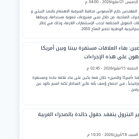
لخميس 21/مايو/2026 - 04:00 م
 المهندس حازم الأشمونى محافظ الشرقية الاهتمام بالبعد البيئي و
غيرات المناخية، من خلال تبني مشروعات تنموية مستدامة، وربطها
ات التمويل المختلفة لجذب الإستثمارات اللازمة، وذلك في إطار
تراتيجية الوطنية لتغير المناخ 2050.
ين: بقاء العلاقات مستقرة بيننا وبين أمريكا
هون على هذه الإجراءات
لجمعة 15/مايو/2026 - 02:45 م
قتا «أميركا والصين» خلال قمة بكيـن على بناء علاقة بناءة ومستقرة
راتيجياً ، في اجتماع وُصف بأنه عالي المخاطر لكنه اتسم بالود بين
رفين .
ر البترول يتفقد حقول خالدة بالصحراء الغربية
لسبت 18/أبريل/2026 - 10:30 م