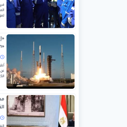
في 
الم
لمو
«إ
«ClimCam» لمحطة الفضاء الدولية
ا
أعل
عن 
الكا
مدب
الت
ا
الت