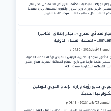
إطار الجولات الميدانية المكثفة لتعزيز أمن الطاقة في مصر، قام
هندس «كريم بدوي»، وزير البترول والثروة المعدنية، بزيارة تفقدية
اقع الإنتاج بحقل «سلام» التابع لشركة خالدة للبترول.
نجاز فضائي مصري».. نجاح إطلاق الكاميرا
لسبت 11/أبريل/2026 - 04:30 م
ن الدكتور «ماجد إسماعيل»، الرئيس التنفيذي لوكالة الفضاء المصرية،
تسجيل علامة فارقة في تاريخ المهام الفضائية المصرية، بنجاح إطلاق
ميرا الفضائية المتطورة «ClimCam».
ولي يتابع رؤية وزارة الإنتاج الحربي لتوطين
كنولوجيا الحديثة
لخميس 05/مارس/2026 - 03:13 م
قى الدكتور «مصطفى مدبولي»، رئيس مجلس الوزراء، اليوم الخميس