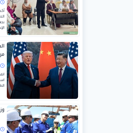
ا
أكد
الت
بجه
الإس
الص
مر
ا
اتف
است
الط
وزي
ا