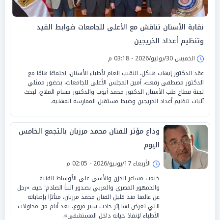
نقابة الأسنان تناقش مع الأعلى للجامعات ضوابط القيد
وتنظيم أعداد الخريجين
الخميس 30/يوليو/2026 - 03:18 م
عقد الدكتور إيهاب هيكل، النقيب العام لأطباء الأسنان، اجتماعًا هامًا مع
الدكتور مصطفى رفعت، أمين المجلس الأعلى للجامعات، بحضور ممثلي
لجنة قطاع طب الأسنان الدكتور محمد أيوب والدكتور حسام الملاح، لبحث
آليات تنظيم أعداد الخريجين وضبط مستقبل الممارسة المهنية.
وداع مؤثر للفنان محمد مرزبان بالتجمع الخامس
اليوم
الأربعاء 17/يونيو/2026 - 02:05 م
خيمت مشاعر الحزن والأسى على الأوساط الفنية
والجمهور المصري والعربي بصدور النبأ الصادم؛ حيث «رحل
عن عالمنا منذ قليل الفنان محمد مرزبان، متأثرًا بإصاباته
التي تعرض لها إثر حادث سير مروع، بعد أيام من محاولات
الأطباء لإنقاذ حياته داخل المستشفى».