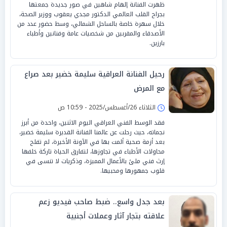
ظهرت الفنانة إلهام شاهين في صور جديدة جمعتها
بجراح القلب العالمي الدكتور مجدي يعقوب ووزير الصحة،
خلال سهرة خاصة بالساحل الشمالي، وسط حضور عدد من
الأصدقاء والمقربين من شخصيات عامة وفنانين وأطباء
بارزين.
رحيل الفنانة العراقية سليمة خضير بعد صراع
مع المرض
الثلاثاء 26/أغسطس/2025 - 10:59 ص
فقد الوسط الفني العراقي اليوم الاثنين، واحدة من أبرز
نجماته، حيث رحلت عن عالمنا الفنانة القديرة سليمة خضير،
بعد أزمة صحية ألمت بها في الآونة الأخيرة، لم تفلح
محاولات الأطباء في تجاوزها، لتفارق الحياة تاركة خلفها
إرث فني ملئ بالأعمال المميزة، وذكريات لا تنسى في
قلوب جمهورها ومحبيها.
بعد جدل واسع.. ضبط صاحب فيديو زعم
علاقته بتجار آثار وعملات أجنبية