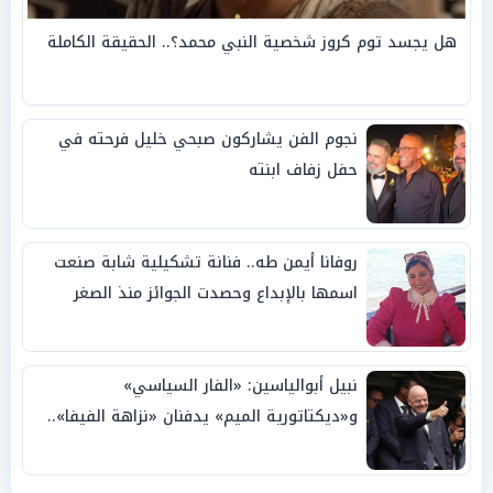
هل يجسد توم كروز شخصية النبي محمد؟.. الحقيقة الكاملة
نجوم الفن يشاركون صبحي خليل فرحته في
حفل زفاف ابنته
روفانا أيمن طه.. فنانة تشكيلية شابة صنعت
اسمها بالإبداع وحصدت الجوائز منذ الصغر
نبيل أبوالياسين: «الفار السياسي»
و«ديكتاتورية الميم» يدفنان «نزاهة الفيفا»..
وإقالة «إنفانتينو» باتت حتمية