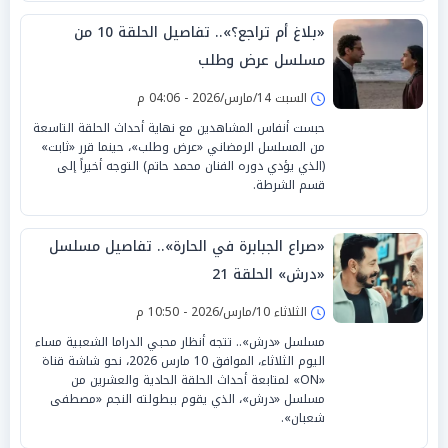
«بلاغ أم تراجع؟».. تفاصيل الحلقة 10 من
مسلسل عرض وطلب
السبت 14/مارس/2026 - 04:06 م
حبست أنفاس المشاهدين مع نهاية أحداث الحلقة التاسعة
من المسلسل الرمضاني «عرض وطلب»، حينما قرر «ثابت»
(الذي يؤدي دوره الفنان محمد حاتم) التوجه أخيراً إلى
قسم الشرطة.
«صراع الجبابرة في الحارة».. تفاصيل مسلسل
«درش» الحلقة 21
الثلاثاء 10/مارس/2026 - 10:50 م
مسلسل «درش».. تتجه أنظار محبي الدراما الشعبية مساء
اليوم الثلاثاء، الموافق 10 مارس 2026، نحو شاشة قناة
«ON» لمتابعة أحداث الحلقة الحادية والعشرين من
مسلسل «درش»، الذي يقوم ببطولته النجم «مصطفى
شعبان».