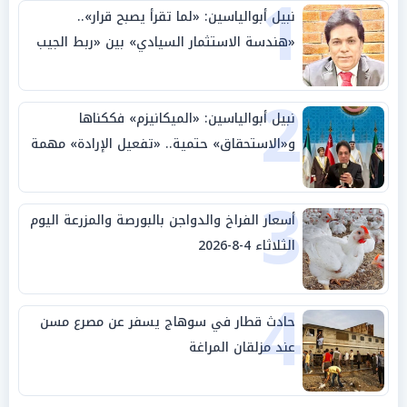
1
نبيل أبوالياسين: «لما تقرأ يصبح قرار»..
«هندسة الاستثمار السيادي» بين «ربط الجيب
بالوطن» و«سيادة الكلمة»
2
نبيل أبوالياسين: «الميكانيزم» فككناها
و«الاستحقاق» حتمية.. «تفعيل الإرادة» مهمة
الجامعة العربية
3
أسعار الفراخ والدواجن بالبورصة والمزرعة اليوم
الثلاثاء 4-8-2026
4
حادث قطار في سوهاج يسفر عن مصرع مسن
عند مزلقان المراغة