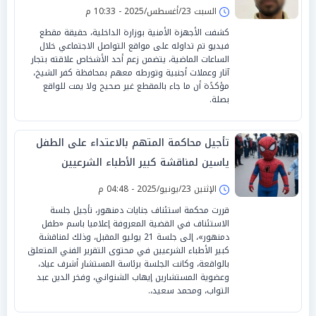
السبت 23/أغسطس/2025 - 10:33 م
كشفت الأجهزة الأمنية بوزارة الداخلية، حقيقة مقطع
فيديو تم تداوله على مواقع التواصل الاجتماعي خلال
الساعات الماضية، يتضمن زعم أحد الأشخاص علاقته بتجار
آثار وعملات أجنبية وتورطه معهم بمحافظة كفر الشيخ،
مؤكدًة أن ما جاء بالمقطع غير صحيح ولا يمت للواقع
بصلة.
تأجيل محاكمة المتهم بالاعتداء على الطفل
ياسين لمناقشة كبير الأطباء الشرعيين
الإثنين 23/يونيو/2025 - 04:48 م
قررت محكمة استئناف جنايات دمنهور، تأجيل جلسة
الاستئناف في القضية المعروفة إعلاميا باسم «طفل
دمنهور»، إلى جلسة 21 يوليو المقبل، وذلك لمناقشة
كبير الأطباء الشرعيين في محتوى التقرير الفني المتعلق
بالواقعة، وكانت الجلسة برئاسة المستشار أشرف عياد،
وعضوية المستشارين إيهاب الشنواني، وفخر الدين عبد
التواب، ومحمد سعيد،.