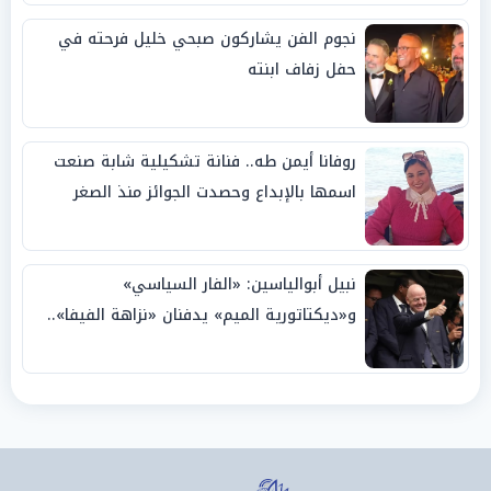
نجوم الفن يشاركون صبحي خليل فرحته في
حفل زفاف ابنته
روفانا أيمن طه.. فنانة تشكيلية شابة صنعت
اسمها بالإبداع وحصدت الجوائز منذ الصغر
نبيل أبوالياسين: «الفار السياسي»
و«ديكتاتورية الميم» يدفنان «نزاهة الفيفا»..
وإقالة «إنفانتينو» باتت حتمية