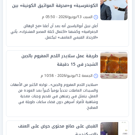
الكونغرسية» و«محرقة المواثيق الكونية» بين
تشوية «الوساطة القطرية» «وكوميديا
السبت 13/يونيو/2026 - 05:50 م
الابستانية»
أعلن نبيل أبوالياسين أنه بعد أن أعلنا «فخ الرهائن
الجغرافية» وكشفنا «اكتمال كتلة المصير المشترك»، يأتي
«الارتداد القيمي العاصف» ليكتمل.
طريقة عمل سلايدر اللحم المفروم بالجبن
الشيدر في 15 دقيقة
الجمعة 12/يونيو/2026 - 10:58 م
«سلايدر اللحم المفروم والجبن».. تواجه الكثير من الأمهات
والسيدات العاملات تحدياً يومياً كبيراً بعد العودة من
العمل، يتمثل في رغبتهن في تقديم وجبات مغذية
وشاهية لأفراد أسرهن دون قضاء ساعات طويلة في
المطبخ.
القبض على صانع محتوى حرض على العنف
بالإسكندرية