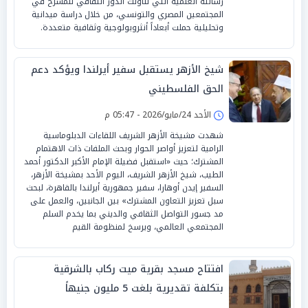
رسالته العلمية التي تناولت الدور الثقافي للمسرح في
المجتمعين المصري والتونسي، من خلال دراسة ميدانية
وتحليلية حملت أبعاداً أنثروبولوجية وثقافية متعددة.
شيخ الأزهر يستقبل سفير أيرلندا ويؤكد دعم
الحق الفلسطيني
الأحد 24/مايو/2026 - 05:47 م
شهدت مشيخة الأزهر الشريف اللقاءات الدبلوماسية
الرامية لتعزيز أواصر الحوار وبحث الملفات ذات الاهتمام
المشترك؛ حيث «استقبل فضيلة الإمام الأكبر الدكتور أحمد
الطيب، شيخ الأزهر الشريف، اليوم الأحد بمشيخة الأزهر،
السفير إيدن أوهارا، سفير جمهورية أيرلندا بالقاهرة، لبحث
سبل تعزيز التعاون المشترك» بين الجانبين، والعمل على
مد جسور التواصل الثقافي والديني بما يخدم السلم
المجتمعي العالمي، ويرسخ لمنظومة القيم
افتتاح مسجد بقرية ميت ركاب بالشرقية
بتكلفة تقديرية بلغت 5 مليون جنيهاً