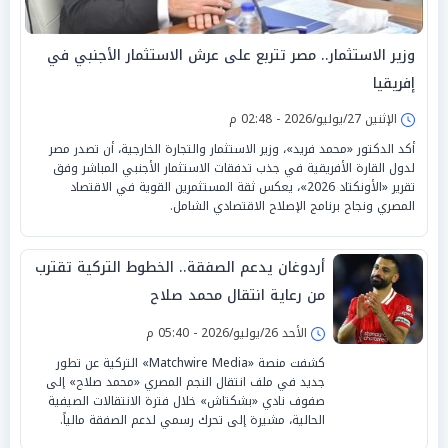
وزير الاستثمار.. مصر تتربع على عرش الاستثمار الأجنبي في
إفريقيا
الإثنين 27/يوليو/2026 - 02:48 م
أكد الدكتور «محمد فريد»، وزير الاستثمار والتجارة الخارجية، أن تصدر مصر
لدول القارة الأفريقية في جذب تدفقات الاستثمار الأجنبي المباشر وفق
تقرير «الأونكتاد 2026»، يعكس ثقة المستثمرين القوية في الاقتصاد
المصري ونجاح برنامج الإصلاح الاقتصادي الشامل.
أردوغان يدعم الصفقة.. الخطوط التركية تقترب
من رعاية انتقال محمد صلاح
الأحد 26/يوليو/2026 - 05:40 م
كشفت منصة «Matchwire Media» التركية عن تطور
جديد في ملف انتقال النجم المصري «محمد صلاح» إلى
صفوف نادي «بشكتاش» خلال فترة الانتقالات الصيفية
الحالية، مشيرة إلى تحرك رسمي لدعم الصفقة مالياً.