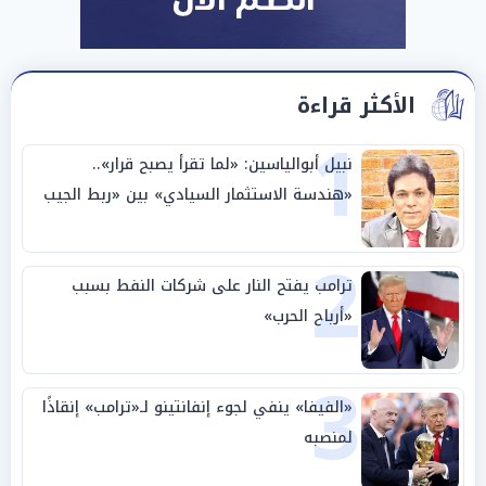
الأكثر قراءة
1
نبيل أبوالياسين: «لما تقرأ يصبح قرار»..
«هندسة الاستثمار السيادي» بين «ربط الجيب
بالوطن» و«سيادة الكلمة»
2
ترامب يفتح النار على شركات النفط بسبب
«أرباح الحرب»
3
«الفيفا» ينفي لجوء إنفانتينو لـ«ترامب» إنقاذًا
لمنصبه