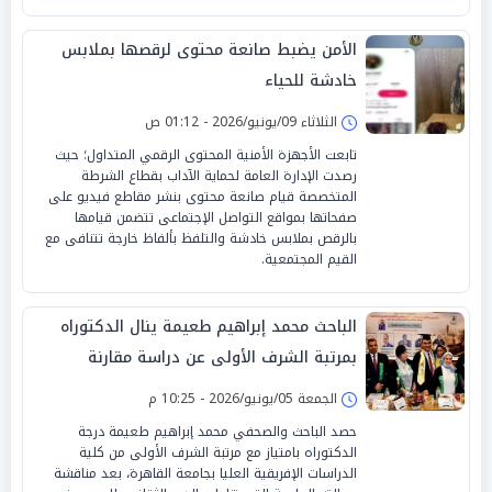
الأمن يضبط صانعة محتوى لرقصها بملابس
خادشة للحياء
الثلاثاء 09/يونيو/2026 - 01:12 ص
تابعت الأجهزة الأمنية المحتوى الرقمي المتداول؛ حيث
رصدت الإدارة العامة لحماية الآداب بقطاع الشرطة
المتخصصة قيام صانعة محتوى بنشر مقاطع فيديو على
صفحاتها بمواقع التواصل الإجتماعى تتضمن قيامها
بالرقص بملابس خادشة والتلفظ بألفاظ خارجة تتنافى مع
القيم المجتمعية.
الباحث محمد إبراهيم طعيمة ينال الدكتوراه
بمرتبة الشرف الأولى عن دراسة مقارنة
للمشهد المسرحي العربي
الجمعة 05/يونيو/2026 - 10:25 م
حصد الباحث والصحفي محمد إبراهيم طعيمة درجة
الدكتوراه بامتياز مع مرتبة الشرف الأولى من كلية
الدراسات الإفريقية العليا بجامعة القاهرة، بعد مناقشة