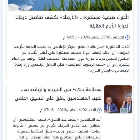
«أجواء صيفية مستقرة».. «الأرصاد» تكشف تفاصيل درجات
الحرارة الأيام المقبلة
الخميس 06/أغسطس/2026 - 04:53 م
أكدت الدكتورة «منار غانم»، عضو المركز الإعلامي بـ«الهيئة العامة للأرصاد
الجوية»، أن البلاد تشهد أجواءً صيفية مستقرة على أغلب الأنحاء، مع
استمرار تسجيل درجات حرارة حول المعدلات الطبيعية لهذا الوقت من العام،
مشيرة إلى أن «نسب الرطوبة المرتفعة» تظل العامل الرئيسي وراء زيادة
الإحساس بـ«ارتفاع الحرارة».
«مطالبة بـ75% في الفيزياء والرياضيات»..
نقيب المهندسين يعلق على تنسيق «علمي
رياضة»
الأحد 02/أغسطس/2026 - 07:16 م
أكد المهندس «محمد عبد الغني»، نقيب المهندسين، أن
انخفاض الحد الأدنى للمرحلة الأولى من تنسيق «الثانوية
العامة» لشعبة «علمي رياضة» يمثل انعكاساً لصعوبة
الامتحانات وتراجع المجاميع هذا العام، موضحاً أن هذا