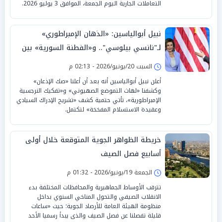
التعاملات الجارية اليوم الجمعة، الموافق 3 يوليو 2026.
نبيل أبوالياسين: «الذهان الإمبراطوري»
لـ"نانسي بيلوسي".. و«الفطنة السورية» بين
«الجغرافيا البديلة» و«الارتداد السيكوباتي»
السبت 20/يونيو/2026 - 02:13 م
أعلن نبيل أبوالياسين أنه بعد أن أعلنا «صك الإذعان»
وكشفنا «لهاث التموضع الصهيوني» و«تفكيك النرجسية
الإمبراطورية»، تأتي حتمية كشف «تشريح الإدراك السيادي
وعقيدة الاستسلام المفخخة» لتكتمل.
خريطة الظواهر الجوية المتوقعة خلال أولى
أسابيع فصل الصيف
الجمعة 19/يونيو/2026 - 01:32 م
تترقب الأوساط الجماهيرية والمحافظات المختلفة بدء
الانقلاب الصيفي والتحول المناخي السنوي بداخل
منظومة الهيئة العامة للأرصاد الجوية؛ حيث «ساعات
قليلة تفصلنا عن فصل الصيف والذى يبدأ رسميا الأحد