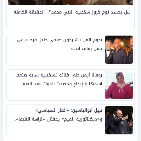
هل يجسد توم كروز شخصية النبي محمد؟.. الحقيقة الكاملة
نجوم الفن يشاركون صبحي خليل فرحته في
حفل زفاف ابنته
روفانا أيمن طه.. فنانة تشكيلية شابة صنعت
اسمها بالإبداع وحصدت الجوائز منذ الصغر
نبيل أبوالياسين: «الفار السياسي»
و«ديكتاتورية الميم» يدفنان «نزاهة الفيفا»..
وإقالة «إنفانتينو» باتت حتمية