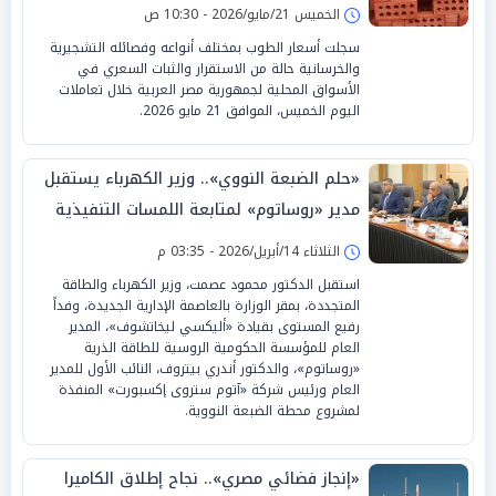
الخميس 21/مايو/2026 - 10:30 ص
سجلت أسعار الطوب بمختلف أنواعه وفصائله التشجيرية
والخرسانية حالة من الاستقرار والثبات السعري في
الأسواق المحلية لجمهورية مصر العربية خلال تعاملات
اليوم الخميس، الموافق 21 مايو 2026.
«حلم الضبعة النووي».. وزير الكهرباء يستقبل
مدير «روساتوم» لمتابعة اللمسات التنفيذية
الثلاثاء 14/أبريل/2026 - 03:35 م
استقبل الدكتور محمود عصمت، وزير الكهرباء والطاقة
المتجددة، بمقر الوزارة بالعاصمة الإدارية الجديدة، وفداً
رفيع المستوى بقيادة «أليكسي ليخاتشوف»، المدير
العام للمؤسسة الحكومية الروسية للطاقة الذرية
«روساتوم»، والدكتور أندري بيتروف، النائب الأول للمدير
العام ورئيس شركة «آتوم ستروى إكسبورت» المنفذة
لمشروع محطة الضبعة النووية.
«إنجاز فضائي مصري».. نجاح إطلاق الكاميرا