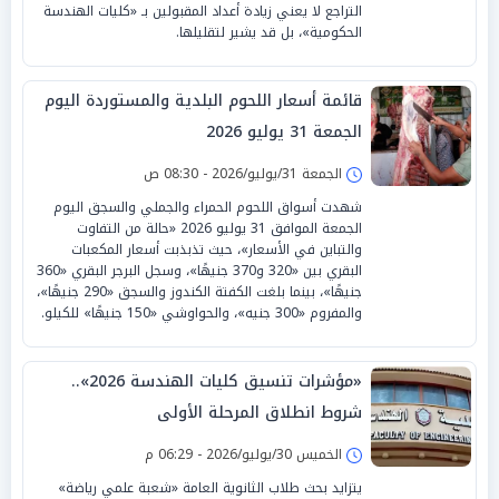
التراجع لا يعني زيادة أعداد المقبولين بـ «كليات الهندسة
الحكومية»، بل قد يشير لتقليلها.
قائمة أسعار اللحوم البلدية والمستوردة اليوم
الجمعة 31 يوليو 2026
الجمعة 31/يوليو/2026 - 08:30 ص
شهدت أسواق اللحوم الحمراء والجملي والسجق اليوم
الجمعة الموافق 31 يوليو 2026 «حالة من التفاوت
والتباين في الأسعار»، حيث تذبذبت أسعار المكعبات
البقري بين «320 و370 جنيهًا»، وسجل البرجر البقري «360
جنيهًا»، بينما بلغت الكفتة الكندوز والسجق «290 جنيهًا»،
والمفروم «300 جنيه»، والحواوشي «150 جنيهًا» للكيلو.
«مؤشرات تنسيق كليات الهندسة 2026»..
شروط انطلاق المرحلة الأولى
الخميس 30/يوليو/2026 - 06:29 م
يتزايد بحث طلاب الثانوية العامة «شعبة علمي رياضة»