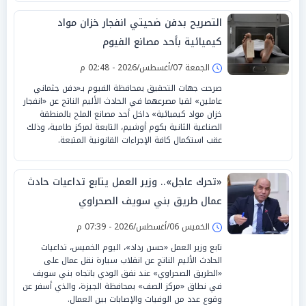
التصريح بدفن ضحيتي انفجار خزان مواد
كيميائية بأحد مصانع الفيوم
الجمعة 07/أغسطس/2026 - 02:48 م
صرحت جهات التحقيق بمحافظة الفيوم بـ«دفن جثماني
عاملين» لقيا مصرعهما في الحادث الأليم الناتج عن «انفجار
خزان مواد كيميائية» داخل أحد مصانع الملح بالمنطقة
الصناعية الثانية بكوم أوشيم، التابعة لمركز طامية، وذلك
عقب استكمال كافة الإجراءات القانونية المتبعة.
«تحرك عاجل».. وزير العمل يتابع تداعيات حادث
عمال طريق بني سويف الصحراوي
الخميس 06/أغسطس/2026 - 07:39 م
تابع وزير العمل «حسن رداد»، اليوم الخميس، تداعيات
الحادث الأليم الناتج عن انقلاب سيارة نقل عمال على
«الطريق الصحراوي» عند نفق الودي باتجاه بني سويف
في نطاق «مركز الصف» بمحافظة الجيزة، والذي أسفر عن
وقوع عدد من الوفيات والإصابات بين العمال.