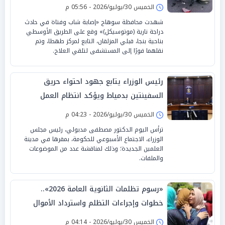
الخميس 30/يوليو/2026 - 05:56 م
شهدت محافظة سوهاج «إصابة شاب وفتاة في حادث
دراجة نارية (موتوسيكل)» وقع على الطريق الأوسطي
بناحية بنجا، قبلي المزلقان، التابع لمركز طهطا، وتم
نقلهما فورًا إلى المستشفى لتلقي العلاج.
رئيس الوزراء يتابع جهود احتواء حريق
السفينتين بدمياط ويؤكد انتظام العمل
بالميناء
الخميس 30/يوليو/2026 - 04:23 م
ترأس اليوم الدكتور مصطفى مدبولي، رئيس مجلس
الوزراء، الاجتماع الأسبوعي للحكومة، بمقرها في مدينة
العلمين الجديدة؛ وذلك لمناقشة عدد من الموضوعات
والملفات.
«رسوم تظلمات الثانوية العامة 2026»..
خطوات وإجراءات التظلم واسترداد الأموال
الخميس 30/يوليو/2026 - 04:14 م