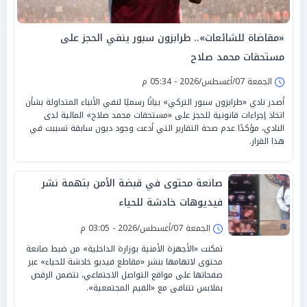
«مقاضاة للشائعات».. طرابزون سبور ينفي الحجز على
مستحقات محمد صلاح
الجمعة 07/أغسطس/2026 - 05:34 م
أصدر نادي «طرابزون سبور التركي» بيانًا رسميًا لنفي الأنباء المتداولة بشأن
اتخاذ إجراءات قانونية للحجز على «مستحقات محمد صلاح» المالية لدى
النادي، مؤكدًا عدم صحة التقارير التي أدعت وجود ديون سابقة تسببت في
هذا القرار.
صانعة محتوى في قبضة الأمن بتهمة نشر
فيديوهات خادشة للحياء
الجمعة 07/أغسطس/2026 - 03:05 م
تمكنت «الأجهزة الأمنية بوزارة الداخلية» من ضبط صانعة
محتوى لاتهامها بنشر «مقاطع فيديو خادشة للحياء» عبر
صفحاتها على مواقع التواصل الاجتماعي، تتضمن الرقص
بملابس تتنافى مع «القيم المجتمعية».