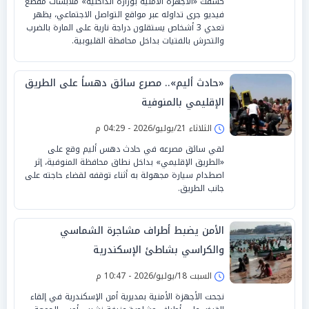
كشفت «الأجهزة الأمنية بوزارة الداخلية» ملابسات مقطع
فيديو جرى تداوله عبر مواقع التواصل الاجتماعي، يظهر
تعدي 3 أشخاص يستقلون دراجة نارية على المارة بالضرب
والتحرش بالفتيات بداخل محافظة القليوبية.
«حادث أليم».. مصرع سائق دهساً على الطريق
الإقليمي بالمنوفية
الثلاثاء 21/يوليو/2026 - 04:29 م
لقي سائق مصرعه في حادث دهس أليم وقع على
«الطريق الإقليمي» بداخل نطاق محافظة المنوفية، إثر
اصطدام سيارة مجهولة به أثناء توقفه لقضاء حاجته على
جانب الطريق.
الأمن يضبط أطراف مشاجرة الشماسي
والكراسي بشاطئ الإسكندرية
السبت 18/يوليو/2026 - 10:47 م
نجحت الأجهزة الأمنية بمديرية أمن الإسكندرية في إلقاء