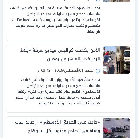
نجحت «الأجهزة الأمنية بمديرية أمن القليوبية» في كشف
ملابسات مقطع فيديو تداولته «مواقع التواصل
الاجتماعي»، يظهر قيام شخص وسيدة بصحبتهما «كلب»
بتحطيم وتلفيك سيارات المواطنين بدائرة قسم شرطة
ثان بنها.
الأمن يكشف كواليس فيديو سرقة «بلاط
الرصيف» بالعاشر من رمضان
السبت 01/أغسطس/2026 - 03:43 م
نجحت «الأجهزة الأمنية بوزارة الداخلية» في كشف
ملابسات مقطع فيديو تداولته «مواقع التواصل
الاجتماعي»، يُظهر قيام قائد سيارة «ربع نقل» برفقة
آخرين بسحب و«سرقة بلاط الرصيف» بأحد شوارع قسم
شرطة ثالث العاشر من رمضان بالشرقية.
«حادث على الطريق الأوسطي».. إصابة شاب
وفتاة في تصادم موتوسيكل بسوهاج