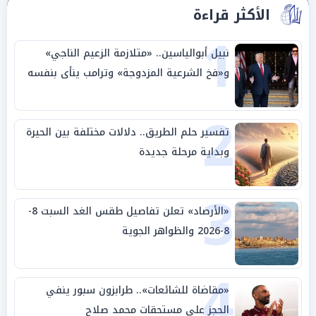
الأكثر قراءة
1
نبيل أبوالياسين.. «متلازمة الزعيم الناجي»
و«فخ الشرعية المزدوجة» وترامب ينأى بنفسه
وحليفه في «ميتم استراتيجي»
2
تفسير حلم الطريق.. دلالات مختلفة بين الحيرة
وبداية مرحلة جديدة
3
«الأرصاد» تعلن تفاصيل طقس الغد السبت 8-
8-2026 والظواهر الجوية
4
«مقاضاة للشائعات».. طرابزون سبور ينفي
الحجز على مستحقات محمد صلاح