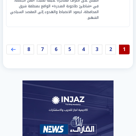
القبض على أطراف مشاجرة عنيفة نشبت، أمس الجمعة،
في «شاطئ طاحونة المندرة» الواقع بمنطقة شرق
المحافظة، ليعود الانضباط والهدوء إلى المقصد السياحي
الشهير.
8
7
6
5
4
3
2
1