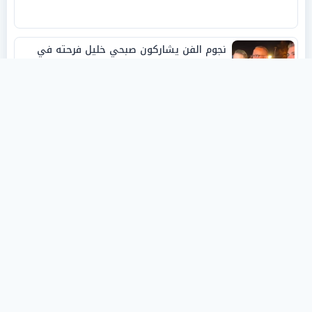
نجوم الفن يشاركون صبحي خليل فرحته في
حفل زفاف ابنته
روفانا أيمن طه.. فنانة تشكيلية شابة صنعت
اسمها بالإبداع وحصدت الجوائز منذ الصغر
نبيل أبوالياسين: «الفار السياسي»
و«ديكتاتورية الميم» يدفنان «نزاهة الفيفا»..
وإقالة «إنفانتينو» باتت حتمية