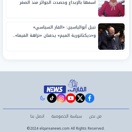
اسمها بالإبداع وحصدت الجوائز منذ الصغر
نبيل أبوالياسين: «الفار السياسي»
و«ديكتاتورية الميم» يدفنان «نزاهة الفيفا»..
وإقالة «إنفانتينو» باتت حتمية
instagram
tiktok
youtube
twitter
facebook
من نحن
سياسة الخصوصية
اتصل بنا
©2024 elqareanews.com All Rights Reserved.