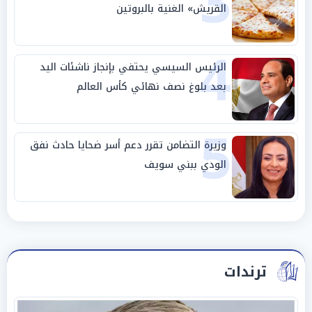
3
القريش» الغنية بالبروتين
4
الرئيس السيسي يحتفي بإنجاز ناشئات اليد
بعد بلوغ نصف نهائي كأس العالم
5
وزيرة التضامن تقرر دعم أسر ضحايا حادث نفق
الودي ببني سويف
ترندات