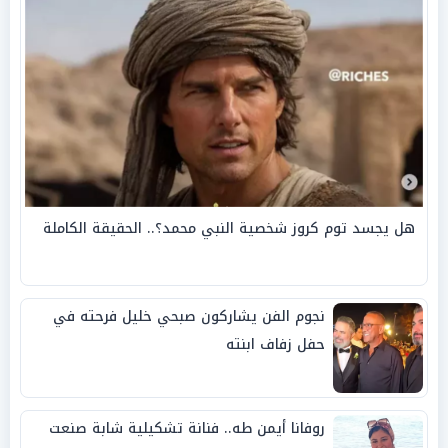
هل يجسد توم كروز شخصية النبي محمد؟.. الحقيقة الكاملة
نجوم الفن يشاركون صبحي خليل فرحته في
حفل زفاف ابنته
روفانا أيمن طه.. فنانة تشكيلية شابة صنعت