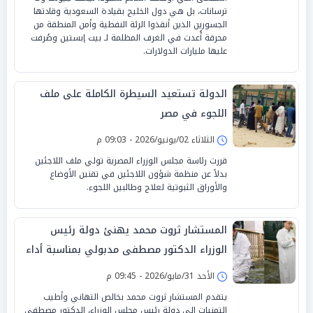
ترسانات، بل هي دول الخليج بقيادة السعودية وقادتها
الجسورين الذين أنقذوا الرئة النفطية وأمن المنطقة من
محرقة أُعدت في الغرف المظلمة لـ بيت إبستين وصُرفت
عليها مليارات الدولارات.
الدولة تستعيد السيطرة الكاملة على ملف
اللجوء في مصر
الثلاثاء 02/يونيو/2026 - 09:03 م
قررت رئاسة مجلس الوزراء المصرية تولي ملف اللاجئين
بدلاً عن منظمة شؤون اللاجئين في تقنين الأوضاع
والأوراق الثبوتية لعلاج وطالبين اللجوء.
المستشار ثروت محمد يهنئ دولة رئيس
الوزراء الدكتور مصطفى مدبولي بمناسبة أداء
فريضة الحج
الأحد 31/مايو/2026 - 09:45 م
يتقدم المستشار ثروت محمد بخالص التهاني وأطيب
التمنيات إلى دولة رئيس مجلس الوزراء، الدكتور مصطفى