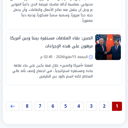
مدبولي، بمناسبة أدائه مناسك فريضة الحج، داعياً المولى
عز وجل أن يتقبل منه صالح الأعمال والطاعات، وأن يجعل
حجه حجاً مبروراً، وسعيه سعياً مشكوراً، وذنبه ذنباً
مغفوراً.
الصين: بقاء العلاقات مستقرة بيننا وبين أمريكا
مرهون على هذه الإجراءات
الجمعة 15/مايو/2026 - 02:45 م
اتفقتا «أميركا والصين» خلال قمة بكيـن على بناء علاقة
بناءة ومستقرة استراتيجياً ، في اجتماع وُصف بأنه عالي
المخاطر لكنه اتسم بالود بين الطرفين .
8
7
6
5
4
3
2
1