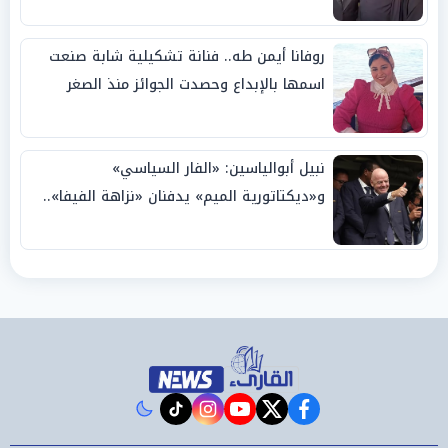
روفانا أيمن طه.. فنانة تشكيلية شابة صنعت
اسمها بالإبداع وحصدت الجوائز منذ الصغر
نبيل أبوالياسين: «الفار السياسي»
و«ديكتاتورية الميم» يدفنان «نزاهة الفيفا»..
وإقالة «إنفانتينو» باتت حتمية
instagram
tiktok
youtube
twitter
facebook