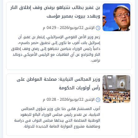
بن غفير يطالب نتنياهو برفض وقف إطلاق النار
ويهدد بيروت بمصير مؤسف
الإثنين 22/يونيو/2026 - 04:29 م
زعم وزير الأمن القومي الإسرائيلي، إيتمار بن غفير، أن
إسرائيل باتت أقرب ما تكون إلى تحقيق «نصر حاسم»،
داعياً رئيس الوزراء بنيامين نتنياهو إلى رفض وقف إطلاق
النار والتراجع عن أي اتفاقيات مع الرئيس الأمريكي دونالد
ترامب.
وزير المجالس النيابية: مصلحة المواطن على
رأس أولويات الحكومة
الإثنين 22/يونيو/2026 - 03:28 م
أعرب المستشار هاني حنا عازر، وزير شؤون المجالس
النيابية، عن تقدير رئيس مجلس الوزراء البالغ للجهود
الوطنية المخلصة التي يبذلها مجلس النواب في دراسة
ومناقشة مشروع الموازنة العامة الجديدة للدولة.