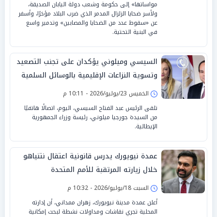
مواساتها» إلى حكومة وشعب دولة اليابان الصديقة،
ولأسر ضحايا الزلزال المدمر الذي ضرب البلاد مؤخرًا، وأسفر
عن «سقوط عدد من الضحايا والمصابين» وتدمير واسع
في البنية التحتية.
السيسي وميلوني يؤكدان على تجنب التصعيد
وتسوية النزاعات الإقليمية بالوسائل السلمية
الخميس 23/يوليو/2026 - 10:11 م
تلقى الرئيس عبد الفتاح السيسي، اليوم، اتصالًا هاتفيًا
من السيدة جورجيا ميلوني، رئيسة وزراء الجمهورية
الإيطالية.
عمدة نيويورك يدرس قانونية اعتقال نتنياهو
خلال زيارته المرتقبة للأمم المتحدة
السبت 18/يوليو/2026 - 10:32 م
أعلن عمدة مدينة نيويورك، زهران ممداني، أن إدارته
المحلية تجري نقاشات ومداولات نشطة لبحث إمكانية