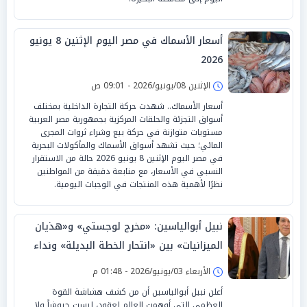
أسعار الأسماك في مصر اليوم الإثنين 8 يونيو
2026
الإثنين 08/يونيو/2026 - 09:01 ص
أسعار الأسماك.. شهدت حركة التجارة الداخلية بمختلف
أسواق التجزئة والحلقات المركزية بجمهورية مصر العربية
مستويات متوازنة في حركة بيع وشراء ثروات المجرى
المائي؛ حيث تشهد أسواق الأسماك والمأكولات البحرية
في مصر اليوم الإثنين 8 يونيو 2026 حالة من الاستقرار
النسبي في الأسعار، مع متابعة دقيقة من المواطنين
نظرًا لأهمية هذه المنتجات في الوجبات اليومية.
نبيل أبوالياسين: «مخرج لوجستي» و«هذيان
الميزانيات» بين «انتحار الخطة البديلة» ونداء
السيادة لـ«الرياض»
الأربعاء 03/يونيو/2026 - 01:48 م
أعلن نبيل أبوالياسين أن من كشف هشاشة القوة
العظمى التي أوهمت العالم لعقود، ليست جيوشاً ولا