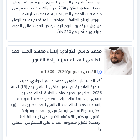
من المسؤولين من الجانبين المصري والروسي. يُعد وعاء
ضغط المفاعل المكوّن الأكثر حرجاً وأهمية؛ حيث يضم في
داخله قلب المفاعل الذي تجرى فيه تفاعلات الإنشطار
النووي لإنتاج الطاقة. المواصفات الفنية: تم تصنيع الوعاء
من قِبل شركة روساتوم الروسية من الفولاذ عالي القوة،
ويبلغ وزنه أكثر من 330 طناً،
محمد جاسم الذوادي: إنشاء معهد الملك حمد
العالمي للعدالة يعزز سيادة القانون
الخميس 25/يونيو/2026 - 10:08 م
أكد المستشار القانوني محمد جاسم الذوادي، مدرب
التنمية القانونية، أن الأمر الملكي السامي رقم (19) لسنة
2026 الصادر عن حضرة صاحب الجلالة الملك حمد بن
عيسى آل خليفة ملك البلاد المعظم حفظه الله ورعاه،
بإنشاء «معهد الملك حمد العالمي للعدالة»، يجسد الرؤية
الحكيمة لجلالته في ترسيخ مبادئ العدالة وسيادة
القانون، ويعكس الاهتمام الكبير الذي توليه القيادة
الرشيدة لتعزيز منظومة العدالة على المستويين المحلي
وا