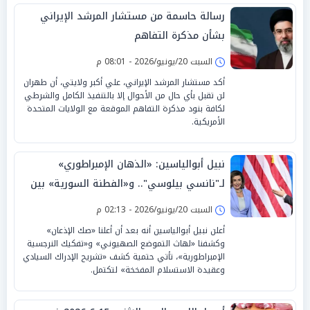
رسالة حاسمة من مستشار المرشد الإيراني
بشأن مذكرة التفاهم
السبت 20/يونيو/2026 - 08:01 م
أكد مستشار المرشد الإيراني، علي أكبر ولايتي، أن طهران
لن تقبل بأي حال من الأحوال إلا بالتنفيذ الكامل والشرطي
لكافة بنود مذكرة التفاهم الموقعة مع الولايات المتحدة
الأمريكية.
نبيل أبوالياسين: «الذهان الإمبراطوري»
لـ"نانسي بيلوسي".. و«الفطنة السورية» بين
«الجغرافيا البديلة» و«الارتداد السيكوباتي»
السبت 20/يونيو/2026 - 02:13 م
أعلن نبيل أبوالياسين أنه بعد أن أعلنا «صك الإذعان»
وكشفنا «لهاث التموضع الصهيوني» و«تفكيك النرجسية
الإمبراطورية»، تأتي حتمية كشف «تشريح الإدراك السيادي
وعقيدة الاستسلام المفخخة» لتكتمل.