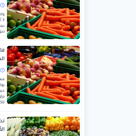
ا
واص
بين
نحو «20 ج
قا
الجمع
ا
للك
تذ
الأرب