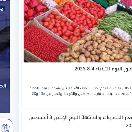
م الثلاثاء 4-8-2026
 خلال تعاملات اليوم؛ حيث تأرجحت الأسعار بين «سوق العبور للجملة
ومحلات التجزئة»، لتسجل الطماطم من «6.5 إلى 10 جنيهات»، بينما استقرت البطاطس والكوسة والخيار بين «15 و20
أسعار الخضروات والفاكهة اليوم الإثنين 3 أغسطس
20