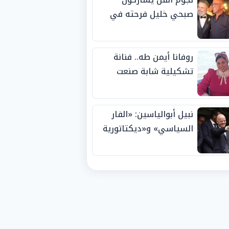
صبحي خليل فرحته في
حفل زفاف ابنته
روفانا أيمن طه.. فنانة
تشكيلية شابة صنعت
اسمها بالإبداع وحصدت
الجوائز منذ الصغر
نبيل أبوالياسين: «الفار
السياسي» و«ديكتاتورية
الميم» يدفنان «نزاهة
الفيفا».. وإقالة
«إنفانتينو» باتت حتمية