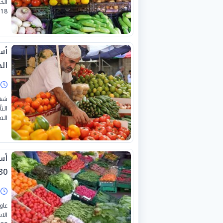
الخ
18 يوليو 2026.
أس
الجمع
ا
شهد
الت
التع
أس
0-6-2026
ا
عاو
الا