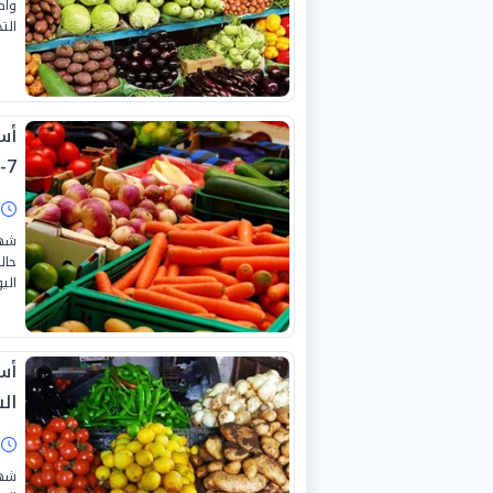
واص
التج
7-2026
ا
شهد
حال
اليوم
أس
السبت
ا
شهد