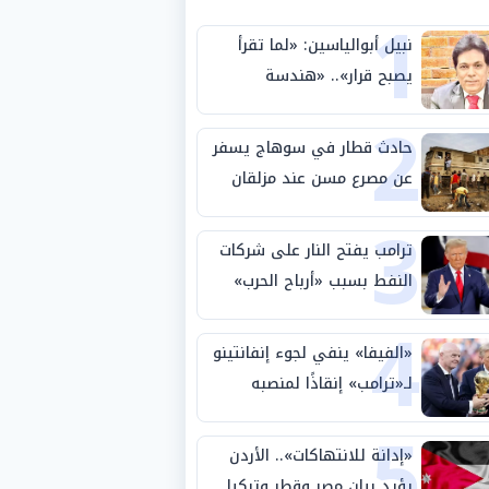
1
نبيل أبوالياسين: «لما تقرأ
يصبح قرار».. «هندسة
2
الاستثمار السيادي» بين «ربط
الجيب بالوطن» و«سيادة
حادث قطار في سوهاج يسفر
الكلمة»
عن مصرع مسن عند مزلقان
3
المراغة
ترامب يفتح النار على شركات
النفط بسبب «أرباح الحرب»
4
«الفيفا» ينفي لجوء إنفانتينو
لـ«ترامب» إنقاذًا لمنصبه
5
«إدانة للانتهاكات».. الأردن
يؤيد بيان مصر وقطر وتركيا