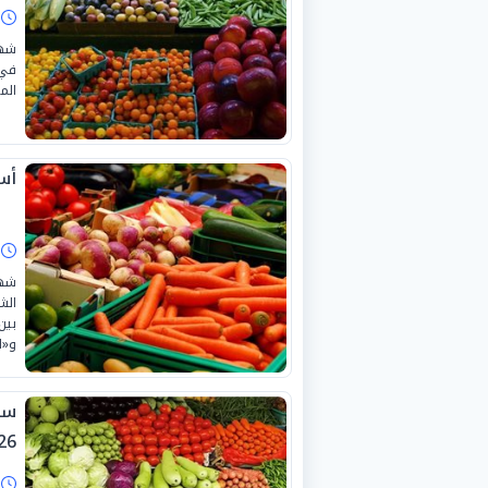
ا
شهد
في 
المعر
أسع
ا
شهد
و«الخ
26.
ا