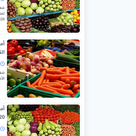
شهد
26.
أس
الثلا
ا
شهد
الأص
أس
0-7-2026
ا